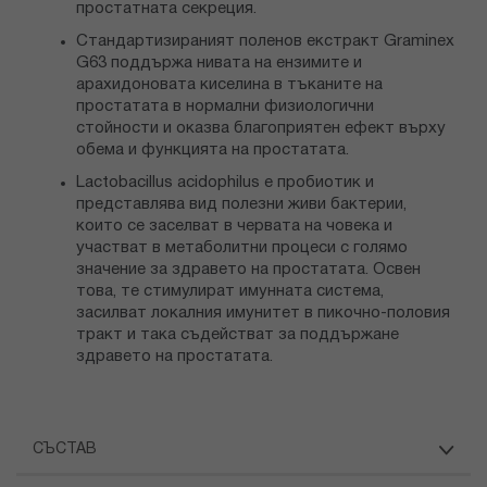
простатната секреция.
Стандартизираният поленов екстракт Graminex
G63 поддържа нивата на ензимите и
арахидоновата киселина в тъканите на
простатата в нормални физиологични
стойности и оказва благоприятен ефект върху
обема и функцията на простатата.
Lactobacillus acidophilus е пробиотик и
представлява вид полезни живи бактерии,
които се заселват в червата на човека и
участват в метаболитни процеси с голямо
значение за здравето на простатата. Освен
това, те стимулират имунната система,
засилват локалния имунитет в пикочно-половия
тракт и така съдействат за поддържане
здравето на простатата.
СЪСТАВ