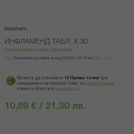
Преминете
Neopharm
към
началото
ИНФЛАМЕНД ТАБЛ. Х 30
на
Бъдете първият оценил този продукт
галерия
със
Безплатна доставка за над 50.00 € / 97,79 лв.
Код
68497
снимки
Можете да спечелите
10
Промо точки
при
извършване на покупка! Само за
регистрирани
клиенти.
Влезте в
профила си
.
10,89 € / 21,30 лв.