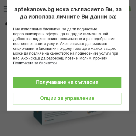
Прескачане
Търсене
Люб
Ко
към
aptekanove.bg иска съгласието Ви, за
съдържанието
Вход
да използва личните Ви данни за:
ИНФЛАМЕНД ТАБЛ. Х 30
Начало
Здраве
Мъжко здраве
Простата
Ние използваме бисквитки, за да ти поднасяме
персонализирани оферти, да ти дадем възможно най-
Преминете
доброто и гладко шопинг преживяване и да подобряваме
постоянно нашите услуги. Ако не искаш да приемеш
към
опционалните бисквитки по-долу, това ще е жалко, защото
края
може да повлияе на качеството на поднесените услуги при
на
нас. Ако искаш да разбереш повече, молим, прочети
галерията
Политиката за бисквитки
.
на
изображенията
Получаване на съгласие
Опции за управление