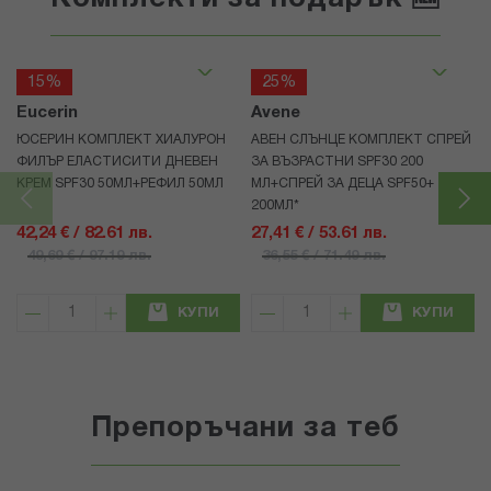
15%
25%
Eucerin
Avene
ЮСЕРИН КОМПЛЕКТ ХИАЛУРОН
АВЕН СЛЪНЦЕ КОМПЛЕКТ СПРЕЙ
ФИЛЪР ЕЛАСТИСИТИ ДНЕВЕН
ЗА ВЪЗРАСТНИ SPF30 200
КРЕМ SPF30 50МЛ+РЕФИЛ 50МЛ
МЛ+СПРЕЙ ЗА ДЕЦА SPF50+
200МЛ*
42,24 € / 82.61 лв.
27,41 € / 53.61 лв.
49,69 € / 97.19 лв.
36,55 € / 71.49 лв.
КУПИ
КУПИ
Препоръчани за теб