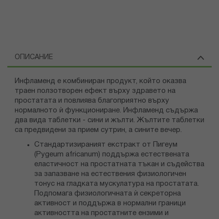
ОПИСАНИЕ
Инфламенд е комбиниран продукт, който оказва
траен ползотворен ефект върху здравето на
простатата и повлиява благоприятно върху
нормалното ѝ функциониране. Инфламенд съдържа
два вида таблетки - сини и жълти. Жълтите таблетки
са предвидени за прием сутрин, а сините вечер.
Стандартизираният екстракт от Пигеум
(Pygeum africanum) поддържа естествената
еластичност на простатната тъкан и съдейства
за запазване на естествения физиологичен
тонус на гладката мускулатура на простатата.
Подпомага физиологичната ѝ секреторна
активност и поддържа в нормални граници
активността на простатните ензими и