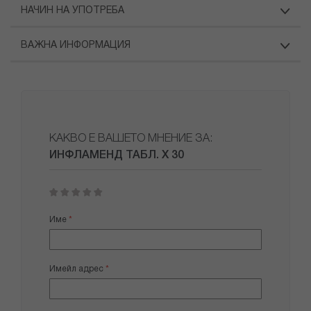
НАЧИН НА УПОТРЕБА
ВАЖНА ИНФОРМАЦИЯ
КАКВО Е ВАШЕТО МНЕНИЕ ЗА:
ИНФЛАМЕНД ТАБЛ. Х 30
1
2
3
4
5
star
stars
stars
stars
stars
Име
Имейл адрес