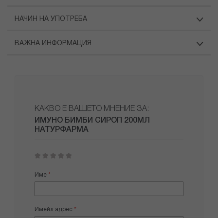
НАЧИН НА УПОТРЕБА
ВАЖНА ИНФОРМАЦИЯ
КАКВО Е ВАШЕТО МНЕНИЕ ЗА:
ИМУНО БИМБИ СИРОП 200МЛ
НАТУРФАРМА
1
2
3
4
5
star
stars
stars
stars
stars
Име
Имейл адрес