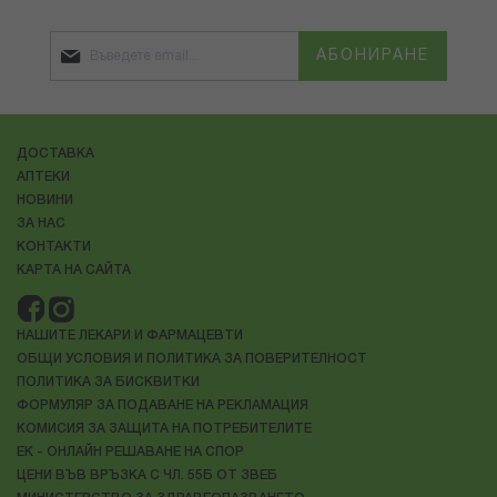
АБОНИРАНЕ
ДОСТАВКА
АПТЕКИ
НОВИНИ
ЗА НАС
КОНТАКТИ
КАРТА НА САЙТА
НАШИТЕ ЛЕКАРИ И ФАРМАЦЕВТИ
ОБЩИ УСЛОВИЯ И ПОЛИТИКА ЗА ПОВЕРИТЕЛНОСТ
ПОЛИТИКА ЗА БИСКВИТКИ
ФОРМУЛЯР ЗА ПОДАВАНЕ НА РЕКЛАМАЦИЯ
КОМИСИЯ ЗА ЗАЩИТА НА ПОТРЕБИТЕЛИТЕ
ЕК - ОНЛАЙН РЕШАВАНЕ НА СПОР
ЦЕНИ ВЪВ ВРЪЗКА С ЧЛ. 55Б ОТ ЗВЕБ