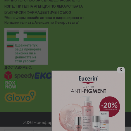
МИНИСТЕРСТВО ЗА ЗДРАВЕОПАЗВАНЕТО
ИЗПЪЛНИТЕЛНА АГЕНЦИЯ ПО ЛЕКАРСТВАТА
БЪЛГАРСКИ ФАРМАЦЕВТИЧЕН СЪЮЗ
"Нове Фарм онлайн аптека е лицензирана от
Изпълнителната Агенция по Лекарствата"
ДОСТАВЯМЕ С:
X
2026 Новефарм ® Всички права запазени
Електронен магазин