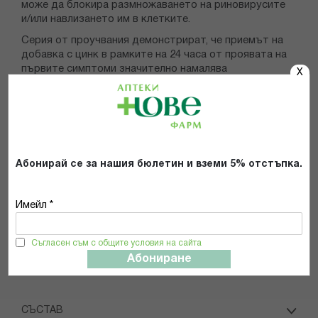
може да блокира размножаването на риновирусите
и/или навлизането им в клетките.
Серия от проучвания демонстрират, че приемът на
добавка с цинк в рамките на 24 часа от проявата на
първите симптоми значително намалява
X
продължителността на боледуване от настинка.
Мед (меден глюконат)
Медът е метал с изразена антиоксидантна
активност и задължителен елемент за нормалното
развитие на подрастващите. Той участва в
Абонирай се за нашия бюлетин и вземи 5% отстъпка.
съзряването на червените и белите кръвни клетки,
транспорта на желязо, допринася за здравината на
костите, функцията на сърдечния мускул,
Имейл *
развитието на мозъка, метаболизма на глюкоза и
холестерол и не на последно място – имунната
функция.
Съгласен съм с общите условия на сайта
Абониране
СЪСТАВ