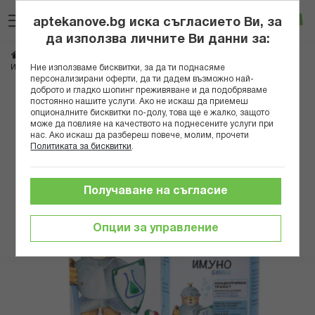
Прескачане
Търсене
Люб
Ко
към
aptekanove.bg иска съгласието Ви, за
съдържанието
Вход
да използва личните Ви данни за:
Начало
Хранителни добавки
Имуностимуланти
ИМУНО БИМБИ СИРОП 200МЛ НАТУРФАРМА
Ние използваме бисквитки, за да ти поднасяме
Имуностимуланти за деца
персонализирани оферти, да ти дадем възможно най-
доброто и гладко шопинг преживяване и да подобряваме
Преминете
постоянно нашите услуги. Ако не искаш да приемеш
опционалните бисквитки по-долу, това ще е жалко, защото
към
може да повлияе на качеството на поднесените услуги при
края
нас. Ако искаш да разбереш повече, молим, прочети
на
Политиката за бисквитки
.
галерията
на
изображенията
Получаване на съгласие
Опции за управление