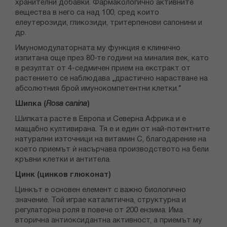
хранителни добавки. Фармакологично активните
вещества в него са над 100, сред които
елеутерозиди, гликозиди, тритерпенови сапонини и
др.
Имуномодулаторната му функция е клинично
изпитана още през 80-те години на миналия век, като
в резултат от 4-седмичен прием на екстракт от
растението се наблюдава „драстично нарастване на
абсолютния брой имунокомпетентни клетки.“
Шипка (
Rosa canina
)
Шипката расте в Европа и Северна Африка и е
мащабно култивирана. Тя е и един от най-потентните
натурални източници на витамин С, благодарение на
което приемът ѝ насърчава производството на бели
кръвни клетки и антитела.
Цинк (цинков глюконат)
Цинкът е основен елемент с важно биологично
значение. Той играе каталитична, структурна и
регулаторна роля в повече от 200 ензима. Има
вторична антиоксидантна активност, а приемът му