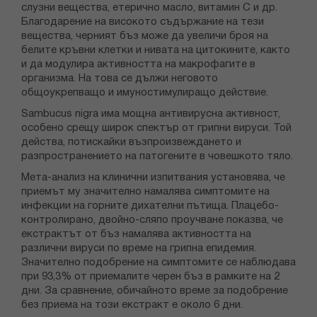
слузни вещества, етерично масло, витамин С и др.
Благодарение на високото съдържание на тези
вещества, черният бъз може да увеличи броя на
белите кръвни клетки и нивата на цитокините, както
и да модулира активността на макрофагите в
организма. На това се дължи неговото
общоукрепващо и имуностимулиращо действие.
Sambucus nigra има мощна антивирусна активност,
особено срещу широк спектър от грипни вируси. Той
действа, потискайки възпроизвеждането и
разпространението на патогените в човешкото тяло.
Мета-анализ на клинични изпитвания установява, че
приемът му значително намалява симптомите на
инфекции на горните дихателни пътища. Плацебо-
контролирано, двойно-сляпо проучване показва, че
екстрактът от бъз намалява активността на
различни вируси по време на грипна епидемия.
Значително подобрение на симптомите се наблюдава
при 93,3% от приемалите черен бъз в рамките на 2
дни. За сравнение, обичайното време за подобрение
без приема на този екстракт е около 6 дни.