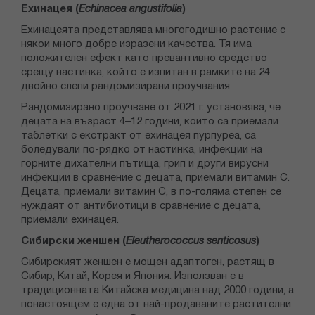
Ехинацея (
Echinacea angustifolia
)
Ехинацеята представлява многогодишно растение с
някои много добре изразени качества. Тя има
положителен ефект като превантивно средство
срещу настинка, който е изпитан в рамките на 24
двойно слепи рандомизирани проучвания
Рандомизирано проучване от 2021 г. установява, че
децата на възраст 4–12 години, които са приемали
таблетки с екстракт от ехинацея пурпуреа, са
боледували по-рядко от настинка, инфекции на
горните дихателни пътища, грип и други вирусни
инфекции в сравнение с децата, приемали витамин С.
Децата, приемали витамин С, в по-голяма степен се
нуждаят от антибиотици в сравнение с децата,
приемали ехинацея.
Сибирски женшен (
Eleutherococcus senticosus
)
Сибирският женшен е мощен адаптоген, растящ в
Сибир, Китай, Корея и Япония. Използван е в
традиционната Китайска медицина над 2000 години, а
понастоящем е една от най-продаваните растителни