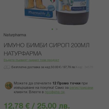
Преминете
Naturpharma
към
началото
ИМУНО БИМБИ СИРОП 200МЛ
на
НАТУРФАРМА
галерия
със
Бъдете първият оценил този продукт
снимки
Безплатна доставка за над 50.00 € / 97,79 лв.
Код
34570
Можете да спечелите
12
Промо точки
при
извършване на покупка! Само за
регистрирани
клиенти.
Влезте в
профила си
.
12,78 € / 25,00 лв.