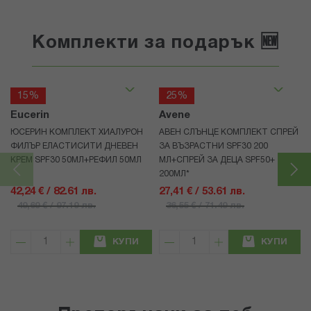
Комплекти за подарък 🆕
15%
25%
Eucerin
Avene
ЮСЕРИН КОМПЛЕКТ ХИАЛУРОН
АВЕН СЛЪНЦЕ КОМПЛЕКТ СПРЕЙ
ФИЛЪР ЕЛАСТИСИТИ ДНЕВЕН
ЗА ВЪЗРАСТНИ SPF30 200
КРЕМ SPF30 50МЛ+РЕФИЛ 50МЛ
МЛ+СПРЕЙ ЗА ДЕЦА SPF50+
200МЛ*
42,24 € / 82.61 лв.
27,41 € / 53.61 лв.
49,69 € / 97.19 лв.
36,55 € / 71.49 лв.
КУПИ
КУПИ