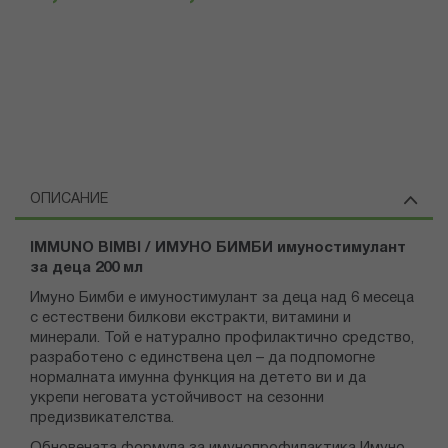
ОПИСАНИЕ
IMMUNO BIMBI / ИМУНО БИМБИ имуностимулант
за деца 200 мл
Имуно Бимби е имуностимулант за деца над 6 месеца
с естествени билкови екстракти, витамини и
минерали. Той е натурално профилактично средство,
разработено с единствена цел – да подпомогне
нормалната имунна функция на детето ви и да
укрепи неговата устойчивост на сезонни
предизвикателства.