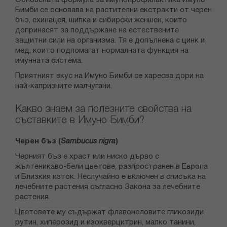
Обновената формула за имунопрофилактика Имуно
Бимби се основава на растителни екстракти от черен
бъз, ехинацея, шипка и сибирски женшен, които
допринасят за поддържане на естествените
защитни сили на организма. Тя е допълнена с цинк и
мед, които подпомагат нормалната функция на
имунната система.
Приятният вкус на Имуно Бимби се харесва дори на
най-капризните малчугани.
Какво знаем за полезните свойства на
съставките в Имуно Бимби?
Черен бъз (
Sambucus nigra
)
Черният бъз е храст или ниско дърво с
жълтеникаво-бели цветове, разпространен в Европа
и Близкия изток. Неслучайно е включен в списъка на
лечебните растения съгласно Закона за лечебните
растения.
Цветовете му съдържат флавоноловите гликозиди
рутин, хиперозид и изокверцитрин, малко танини,