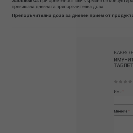
Забележка:
при бременност или кърмене се консултирай
превишава дневната препоръчителна доза.
Препоръчителна доза за дневен прием от продукта
КАКВО 
ИМУНИТ
ТАБЛЕТ
1
2
3
4
5
star
stars
stars
stars
stars
Име
Мнение