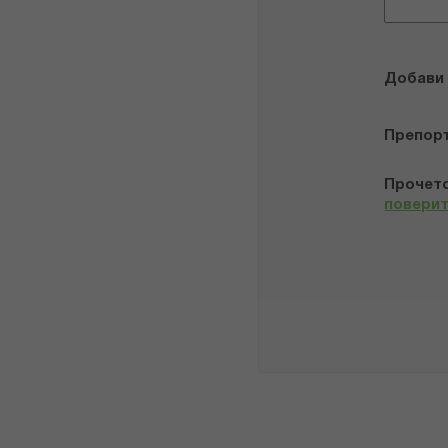
Добави
Препор
Прочето
повери