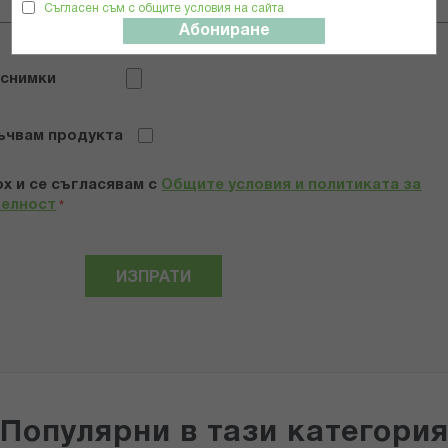
Съгласен съм с общите условия на сайта
Абониране
 снимки
ъчвам продукта
х и се съгласявам с
Общите условия и политиката за
телност
*
ИЗПРАТИ
Популярни в тази категори