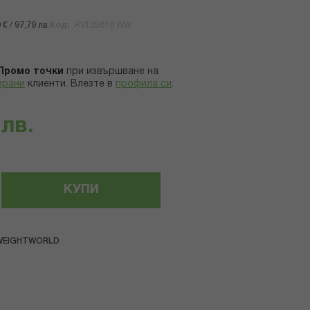
€ / 97,79 лв.
Код
RV125816 WW
Промо точки
при извършване на
ирани
клиенти.
Влезте в
профила си
.
 лв.
КУПИ
WEIGHTWORLD