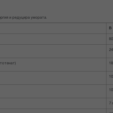
ргия и редуцира умората.
В 
8
2
тотенат)
1
1
1
7