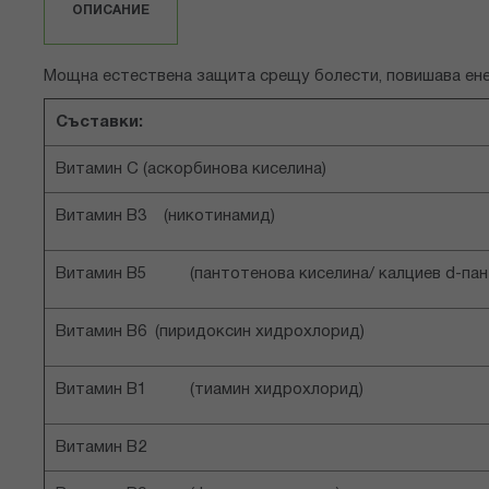
снимки
ОПИСАНИЕ
Мощна естествена защита срещу болести, повишава ене
Съставки:
Витамин С (аскорбинова киселина)
Витамин B3 (никотинамид)
Витамин В5 (пантотенова киселина/ калциев d-пан
Витамин В6 (пиридоксин хидрохлорид)
Витамин В1 (тиамин хидрохлорид)
Витамин В2