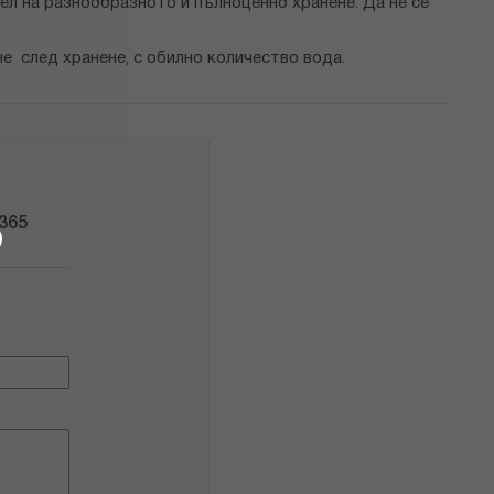
ел на разнообразното и пълноценно хранене. Да не се
не след хранене, с обилно количество вода.
365