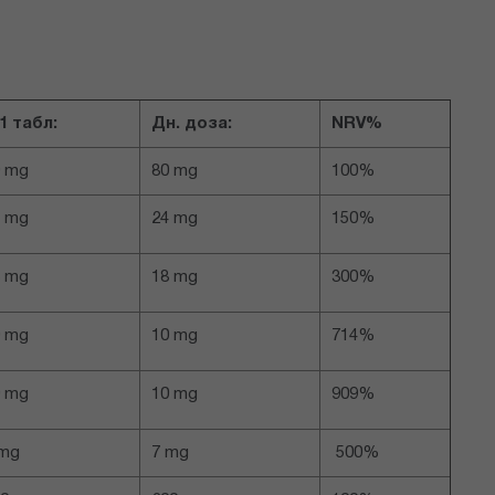
1 табл:
Дн. доза:
NRV%
0 mg
80 mg
100%
4 mg
24 mg
150%
8 mg
18 mg
300%
0 mg
10 mg
714%
0 mg
10 mg
909%
 mg
7 mg
500%