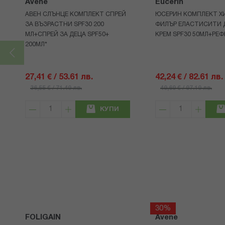
Avene
Eucerin
АВЕН СЛЪНЦЕ КОМПЛЕКТ СПРЕЙ
ЮСЕРИН КОМПЛЕКТ Х
ЗА ВЪЗРАСТНИ SPF30 200
ФИЛЪР ЕЛАСТИСИТИ 
МЛ+СПРЕЙ ЗА ДЕЦА SPF50+
КРЕМ SPF30 50МЛ+РЕФ
200МЛ*
27,41 € / 53.61 лв.
42,24 € / 82.61 лв.
36,55 € / 71.49 лв.
49,69 € / 97.19 лв.
КУПИ
30%
FOLIGAIN
Avene