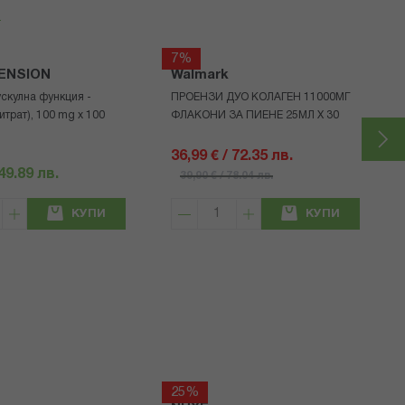
7%
TENSION
Walmark
ускулна функция -
ПРОЕНЗИ ДУО КОЛАГЕН 11000МГ
итрат), 100 mg x 100
ФЛАКОНИ ЗА ПИЕНЕ 25МЛ Х 30
36,99 € / 72.35 лв.
 49.89 лв.
39,90 € / 78.04 лв.
КУПИ
КУПИ
25%