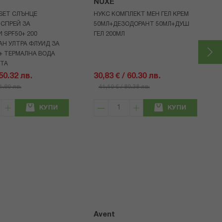
NUXE
 SET СЛЪНЦЕ
НУКС КОМПЛЕКТ МЕН ГЕЛ КРЕМ
СПРЕЙ ЗА
50МЛ+ДЕЗОДОРАНТ 50МЛ+ДУШ
 SPF50+ 200
ГЕЛ 200МЛ
Н УЛТРА ФЛУИД ЗА
+ ТЕРМАЛНА ВОДА
НТА
 50.32 лв.
30,83 € / 60.30 лв.
71.90 лв.
41,10 € / 80.38 лв.
КУПИ
КУПИ
Avent