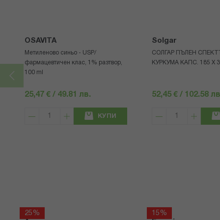
OSAVITA
Solgar
Метиленово синьо - USP/
СОЛГАР ПЪЛЕН СПЕКТ
фармацевтичен клас, 1% разтвор,
КУРКУМА КАПС. 185 Х 
100 ml
25,47 € / 49.81 лв.
52,45 € / 102.58 лв
КУПИ
25%
15%