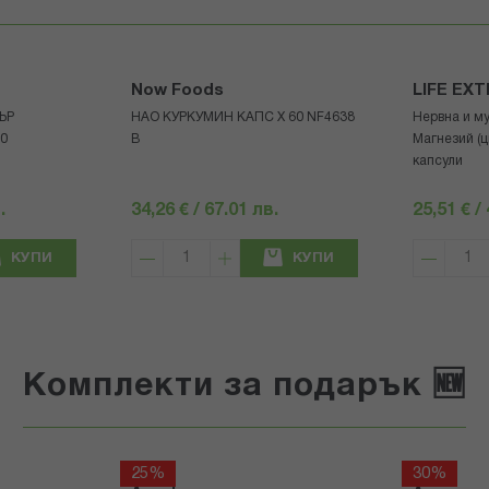
Now Foods
LIFE EX
ЪР
НАО КУРКУМИН КАПС Х 60 NF4638
Нервна и м
30
В
Магнезий (ц
капсули
.
34,26 € / 67.01 лв.
25,51 € /
КУПИ
КУПИ
Комплекти за подарък 🆕
25%
30%