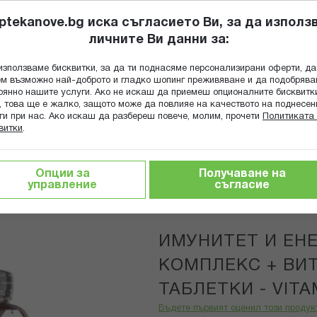
ptekanove.bg иска съгласието Ви, за да използ
личните Ви данни за:
ПОПИТАЙ Ф
използваме бисквитки, за да ти поднасяме персонализирани оферти, да
Търсене
м възможно най-доброто и гладко шопинг преживяване и да подобряв
оянно нашите услуги. Ако не искаш да приемеш опционалните бисквитк
КА
ГРИЖА ЗА МАЙКАТА И ДЕТЕТО
ХРАНИТЕЛНИ ДОБАВКИ
, това ще е жалко, защото може да повлияе на качеството на поднесен
ги при нас. Ако искаш да разбереш повече, молим, прочети
Политиката 
витки
.
С
Имунитет и енергия - Витамин В-Комплекс + Витамин С, 3
Опции за
Получаване на
управление
съгласие
WeightWorld
ИМУНИТЕТ И ЕНЕ
КОМПЛЕКС + ВИТ
ТАБЛЕТКИ - VIT
Бъдете първият оценил този продук