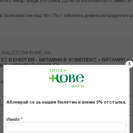
те с лекар преди употреба. Да не се използва като заместит
:
За възрастни над 18 г.: По 1 таблетка дневно,за предпочита
Е ВАШЕТО МНЕНИЕ ЗА:
ЕТ И ЕНЕРГИЯ - ВИТАМИН В-КОМПЛЕКС + ВИТАМИН С, 
X
КИ - VITAMIN B COMPLEX
Имейл адрес
Абонирай се за нашия бюлетин и вземи 5% отстъпка.
Имейл *