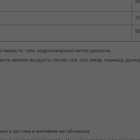
20
15
5
 нишесте, талк, хидроксипропил метил целулоза.
ти, млечни продукти, глутен, соя, сол, захар, пшеница, дрожд
ната система и енегийния метаболизъм.