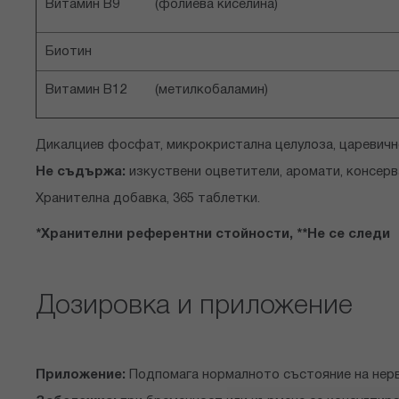
Витамин В9 (фолиева киселина)
Биотин
Витамин В12 (метилкобаламин)
Дикалциев фосфат, микрокристална целулоза, царевично
Не съдържа:
изкуствени оцветители, аромати, консерван
Хранителна добавка, 365 таблетки.
*Хранителни референтни стойности, **Не се следи
Дозировка и приложение
Приложение:
Подпомага нормалното състояние на нерв