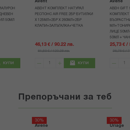
Avent
Avene
ИАЛУРОН
АВЕНТ КОМПЛЕКТ НАТУРАЛ
АВЕН GIFT
ДНЕВЕН
РЕСПОНС AIR FREE 2БР БУТИЛКИ
КОМПЛЕКТ 
ИЛ 50МЛ
Х 125МЛ+2БР Х 260МЛ+2БР
ВЪЗРАСТНИ
КЛАПИ+ЗАЛЪГАЛКА+ЧЕТКА
МЛ+ТОНИРА
ЛИЦЕ 50МЛ
50МЛ + ЧА
46,13 € / 90.22 лв.
25,73 € /
61,50 € / 120.28 лв.
36,76 € / 
КУПИ
КУПИ
Препоръчани за теб
30%
30%
Avene
Uriage