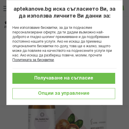
Прескачане
Търсене
Люб
Ко
към
aptekanove.bg иска съгласието Ви, за
съдържанието
Вход
да използва личните Ви данни за:
Начало
Здраве
Био продукти
Етерични масла
ИКАРОВ МАСЛО МАКАДАМИЯ 30МЛ
Ние използваме бисквитки, за да ти поднасяме
персонализирани оферти, да ти дадем възможно най-
доброто и гладко шопинг преживяване и да подобряваме
Преминете
постоянно нашите услуги. Ако не искаш да приемеш
към
опционалните бисквитки по-долу, това ще е жалко, защото
може да повлияе на качеството на поднесените услуги при
края
нас. Ако искаш да разбереш повече, молим, прочети
на
Политиката за бисквитки
.
галерията
на
изображенията
Получаване на съгласие
Опции за управление