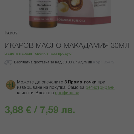
Преминете
Ikarov
към
началото
ИКАРОВ МАСЛО МАКАДАМИЯ 30МЛ
на
Бъдете първият оценил този продукт
галерия
със
Безплатна доставка за над 50.00 € / 97,79 лв.
Код
35472
снимки
Можете да спечелите
3
Промо точки
при
извършване на покупка! Само за
регистрирани
клиенти.
Влезте в
профила си
.
3,88 € / 7,59 лв.