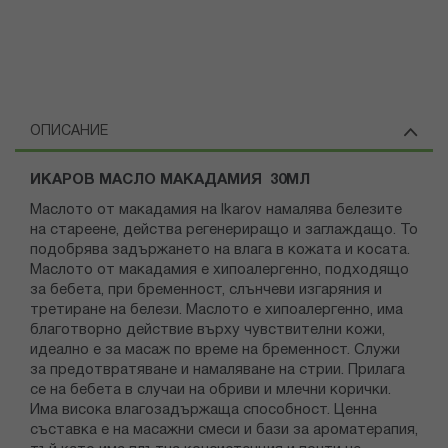
ОПИСАНИЕ
ИКАРОВ МАСЛО МАКАДАМИЯ 30МЛ
Маслото от макадамия на Ikarov намалява белезите
на стареене, действа регенериращо и заглаждащо. То
подобрява задържането на влага в кожата и косата.
Маслото от макадамия е хипоалергенно, подходящо
за бебета, при бременност, слънчеви изгаряния и
третиране на белези. Маслото е хипоалергенно, има
благотворно действие върху чувствителни кожи,
идеално е за масаж по време на бременност. Служи
за предотвратяване и намаляване на стрии. Прилага
се на бебета в случаи на обриви и млечни корички.
Има висока влагозадържаща способност. Ценна
съставка е на масажни смеси и бази за ароматерапия,