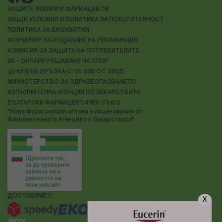
НАШИТЕ ЛЕКАРИ И ФАРМАЦЕВТИ
ОБЩИ УСЛОВИЯ И ПОЛИТИКА ЗА ПОВЕРИТЕЛНОСТ
ПОЛИТИКА ЗА БИСКВИТКИ
ФОРМУЛЯР ЗА ПОДАВАНЕ НА РЕКЛАМАЦИЯ
КОМИСИЯ ЗА ЗАЩИТА НА ПОТРЕБИТЕЛИТЕ
ЕК - ОНЛАЙН РЕШАВАНЕ НА СПОР
ЦЕНИ ВЪВ ВРЪЗКА С ЧЛ. 55Б ОТ ЗВЕБ
МИНИСТЕРСТВО ЗА ЗДРАВЕОПАЗВАНЕТО
ИЗПЪЛНИТЕЛНА АГЕНЦИЯ ПО ЛЕКАРСТВАТА
БЪЛГАРСКИ ФАРМАЦЕВТИЧЕН СЪЮЗ
"Нове Фарм онлайн аптека е лицензирана от
Изпълнителната Агенция по Лекарствата"
ДОСТАВЯМЕ С:
X