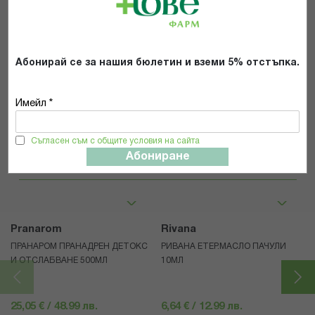
поверителност
*
ИЗПРАТИ
Абонирай се за нашия бюлетин и вземи 5% отстъпка.
Имейл *
Съгласен съм с общите условия на сайта
Популярни в тази категория
Абониране
Pranarom
Rivana
ПРАНАРОМ ПРАНАДРЕН ДЕТОКС
РИВАНА ЕТЕР.МАСЛО ПАЧУЛИ
И ОТСЛАБВАНЕ 500МЛ
10МЛ
25,05 € / 48.99 лв.
6,64 € / 12.99 лв.