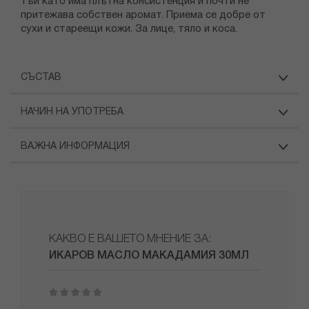
тъй като има плътна консистенция и почти не
притежава собствен аромат. Приема се добре от
сухи и стареещи кожи. За лице, тяло и коса.
СЪСТАВ
НАЧИН НА УПОТРЕБА
ВАЖНА ИНФОРМАЦИЯ
КАКВО Е ВАШЕТО МНЕНИЕ ЗА:
ИКАРОВ МАСЛО МАКАДАМИЯ 30МЛ
1
2
3
4
5