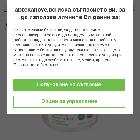
Прескачане
Търсене
Люб
Ко
към
aptekanove.bg иска съгласието Ви, за
съдържанието
Вход
да използва личните Ви данни за:
Начало
Здраве
Био продукти
Етерични масла
ИКАРОВ ОРГАНИЧНО МАСЛО ОТ ШИЙ/КАРИТЕ 100МЛ
Ние използваме бисквитки, за да ти поднасяме
персонализирани оферти, да ти дадем възможно най-
доброто и гладко шопинг преживяване и да подобряваме
Преминете
постоянно нашите услуги. Ако не искаш да приемеш
към
опционалните бисквитки по-долу, това ще е жалко, защото
може да повлияе на качеството на поднесените услуги при
края
нас. Ако искаш да разбереш повече, молим, прочети
на
Политиката за бисквитки
.
галерията
на
изображенията
Получаване на съгласие
Опции за управление