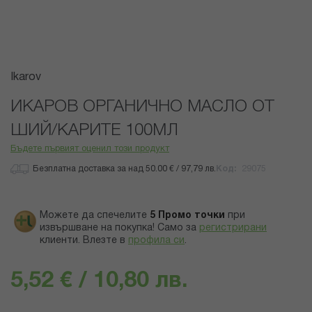
Преминете
Ikarov
към
началото
ИКАРОВ ОРГАНИЧНО МАСЛО ОТ
на
ШИЙ/КАРИТЕ 100МЛ
галерия
със
Бъдете първият оценил този продукт
снимки
Безплатна доставка за над 50.00 € / 97,79 лв.
Код
29075
Можете да спечелите
5
Промо точки
при
извършване на покупка! Само за
регистрирани
клиенти.
Влезте в
профила си
.
5,52 € / 10,80 лв.