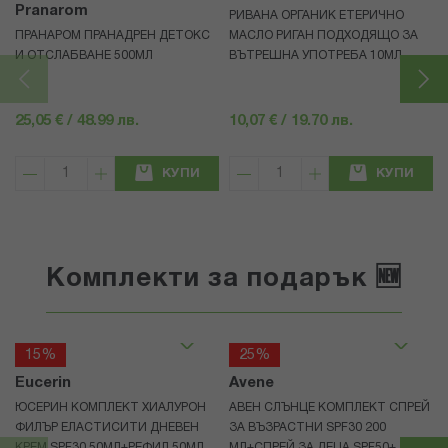
Pranarom
РИВАНА ОРГАНИК ЕТЕРИЧНО
ПРАНАРОМ ПРАНАДРЕН ДЕТОКС
МАСЛО РИГАН ПОДХОДЯЩО ЗА
И ОТСЛАБВАНЕ 500МЛ
ВЪТРЕШНА УПОТРЕБА 10МЛ
25,05 € / 48.99 лв.
10,07 € / 19.70 лв.
КУПИ
КУПИ
Комплекти за подарък 🆕
15%
25%
Eucerin
Avene
ЮСЕРИН КОМПЛЕКТ ХИАЛУРОН
АВЕН СЛЪНЦЕ КОМПЛЕКТ СПРЕЙ
ФИЛЪР ЕЛАСТИСИТИ ДНЕВЕН
ЗА ВЪЗРАСТНИ SPF30 200
КРЕМ SPF30 50МЛ+РЕФИЛ 50МЛ
МЛ+СПРЕЙ ЗА ДЕЦА SPF50+