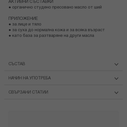
АКТИВНИ СЪСТАВКИ
● органично студено пресовано масло от ший
ПРИЛОЖЕНИЕ
● за лице и тяло
● за суха до нормална кожа и за всяка възраст
● като база за разтваряне на други масла
СЪСТАВ
НАЧИН НА УПОТРЕБА
СВЪРЗАНИ СТАТИИ