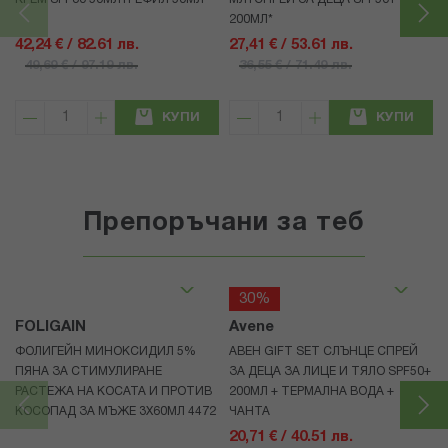
200МЛ*
42,24 € / 82.61 лв.
27,41 € / 53.61 лв.
49,69 € / 97.19 лв.
36,55 € / 71.49 лв.
КУПИ
КУПИ
Препоръчани за теб
30%
FOLIGAIN
Avene
ФОЛИГЕЙН МИНОКСИДИЛ 5%
АВЕН GIFT SET СЛЪНЦЕ СПРЕЙ
ПЯНА ЗА СТИМУЛИРАНЕ
ЗА ДЕЦА ЗА ЛИЦЕ И ТЯЛО SPF50+
РАСТЕЖА НА КОСАТА И ПРОТИВ
200МЛ + ТЕРМАЛНА ВОДА +
КОСОПАД ЗА МЪЖЕ 3X60МЛ 4472
ЧАНТА
20,71 € / 40.51 лв.