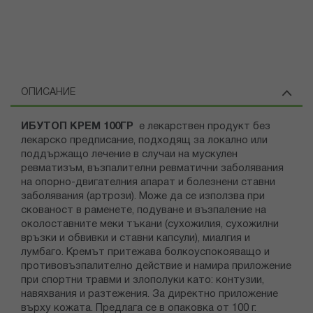
ОПИСАНИЕ
ИБУТОП КРЕМ 100ГР
е лекарствен продукт без
лекарско предписание, подходящ за локално или
поддържащо лечение в случаи на мускулен
ревматизъм, възпалителни ревматични заболявания
на опорно-двигателния апарат и болезнени ставни
заболявания (артрози). Може да се използва при
скованост в раменете, подуване и възпаление на
околоставните меки тъкани (сухожилия, сухожилни
връзки и обвивки и ставни капсули), миалгия и
лумбаго. Кремът притежава болкоуспокояващо и
противовъзпалително действие и намира приложение
при спортни травми и злополуки като: контузии,
навяхвания и разтежения. За директно приложение
върху кожата. Предлага се в опаковка от 100 г.