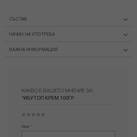
СЪСТАВ
НАЧИН НА УПОТРЕБА
ВАЖНА ИНФОРМАЦИЯ
КАКВО Е ВАШЕТО МНЕНИЕ ЗА:
*ИБУТОП КРЕМ 100ГР
1
2
3
4
5
star
stars
stars
stars
stars
Име