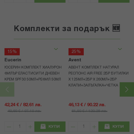
Комплекти за подарък 🆕
15%
25%
Eucerin
Avent
ЮСЕРИН КОМПЛЕКТ ХИАЛУРОН
АВЕНТ КОМПЛЕКТ НАТУРАЛ
ФИЛЪР ЕЛАСТИСИТИ ДНЕВЕН
РЕСПОНС AIR FREE 2БР БУТИЛКИ
КРЕМ SPF30 50МЛ+РЕФИЛ 50МЛ
Х 125МЛ+2БР Х 260МЛ+2БР
КЛАПИ+ЗАЛЪГАЛКА+ЧЕТКА
42,24 € / 82.61 лв.
46,13 € / 90.22 лв.
49,69 € / 97.19 лв.
61,50 € / 120.28 лв.
КУПИ
КУПИ