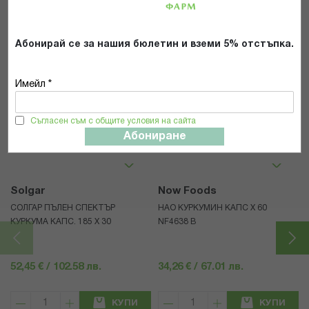
ИЗПРАТИ
Абонирай се за нашия бюлетин и вземи 5% отстъпка.
Имейл *
Популярни в тази категория
Съгласен съм с общите условия на сайта
Абониране
Solgar
Now Foods
СОЛГАР ПЪЛЕН СПЕКТЪР
НАО КУРКУМИН КАПС Х 60
КУРКУМА КАПС. 185 Х 30
NF4638 В
52,45 € / 102.58 лв.
34,26 € / 67.01 лв.
КУПИ
КУПИ