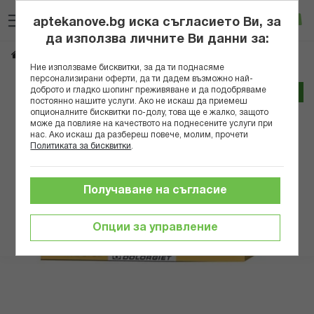
Прескачане
Търсене
Люб
Ко
към
aptekanove.bg иска съгласието Ви, за
съдържанието
Вход
да използва личните Ви данни за:
*ИБУТОП КРЕМ 100ГР
Начало
Хранителни добавки
Стави и кости
Ние използваме бисквитки, за да ти поднасяме
персонализирани оферти, да ти дадем възможно най-
Преминете
доброто и гладко шопинг преживяване и да подобряваме
Трайно ниска цена онлайн
постоянно нашите услуги. Ако не искаш да приемеш
към
опционалните бисквитки по-долу, това ще е жалко, защото
края
може да повлияе на качеството на поднесените услуги при
на
нас. Ако искаш да разбереш повече, молим, прочети
галерията
Политиката за бисквитки
.
на
изображенията
Получаване на съгласие
Опции за управление