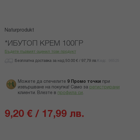
Преминете
Naturprodukt
към
началото
*ИБУТОП КРЕМ 100ГР
на
Бъдете първият оценил този продукт
галерия
със
Безплатна доставка за над 50.00 € / 97,79 лв.
Код
96525
снимки
Можете да спечелите
9
Промо точки
при
извършване на покупка! Само за
регистрирани
клиенти.
Влезте в
профила си
.
9,20 € / 17,99 лв.