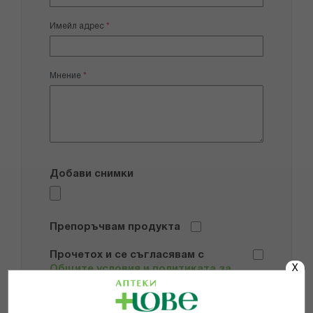
Имейл адрес
Мнение
Добави снимки
Препоръчвам продукта
Прочетох и се съгласявам с
X
Общите условия и политиката за
поверителност
*