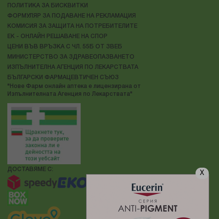
ПОЛИТИКА ЗА БИСКВИТКИ
ФОРМУЛЯР ЗА ПОДАВАНЕ НА РЕКЛАМАЦИЯ
КОМИСИЯ ЗА ЗАЩИТА НА ПОТРЕБИТЕЛИТЕ
ЕК - ОНЛАЙН РЕШАВАНЕ НА СПОР
ЦЕНИ ВЪВ ВРЪЗКА С ЧЛ. 55Б ОТ ЗВЕБ
МИНИСТЕРСТВО ЗА ЗДРАВЕОПАЗВАНЕТО
ИЗПЪЛНИТЕЛНА АГЕНЦИЯ ПО ЛЕКАРСТВАТА
БЪЛГАРСКИ ФАРМАЦЕВТИЧЕН СЪЮЗ
"Нове Фарм онлайн аптека е лицензирана от
Изпълнителната Агенция по Лекарствата"
ДОСТАВЯМЕ С:
X