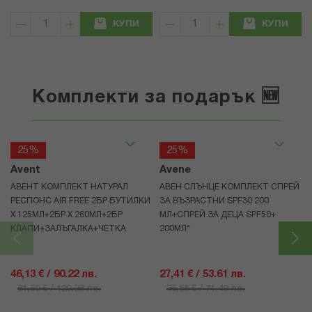
КУПИ
КУПИ
Комплекти за подарък 🆕
25%
25%
Avent
Avene
АВЕНТ КОМПЛЕКТ НАТУРАЛ
АВЕН СЛЪНЦЕ КОМПЛЕКТ СПРЕЙ
РЕСПОНС AIR FREE 2БР БУТИЛКИ
ЗА ВЪЗРАСТНИ SPF30 200
Х 125МЛ+2БР Х 260МЛ+2БР
МЛ+СПРЕЙ ЗА ДЕЦА SPF50+
КЛАПИ+ЗАЛЪГАЛКА+ЧЕТКА
200МЛ*
46,13 € / 90.22 лв.
27,41 € / 53.61 лв.
61,50 € / 120.28 лв.
36,55 € / 71.49 лв.