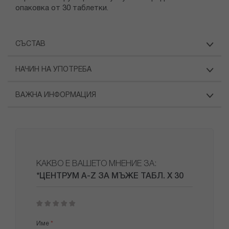
опаковка от 30 таблетки.
СЪСТАВ
НАЧИН НА УПОТРЕБА
ВАЖНА ИНФОРМАЦИЯ
КАКВО Е ВАШЕТО МНЕНИЕ ЗА:
*ЦЕНТРУМ A-Z ЗА МЪЖЕ ТАБЛ. Х 30
1
2
3
4
5
star
stars
stars
stars
stars
Име