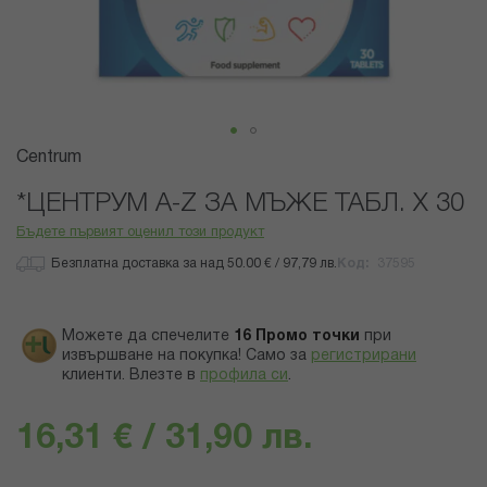
Преминете
Centrum
към
началото
*ЦЕНТРУМ A-Z ЗА МЪЖЕ ТАБЛ. Х 30
на
Бъдете първият оценил този продукт
галерия
със
Безплатна доставка за над 50.00 € / 97,79 лв.
Код
37595
снимки
Можете да спечелите
16
Промо точки
при
извършване на покупка! Само за
регистрирани
клиенти.
Влезте в
профила си
.
16,31 € / 31,90 лв.