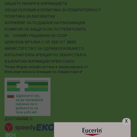
НАШИТЕ ЛЕКАРИ И ФАРМАЦЕВТИ
ОБЩИ УСЛОВИЯ И ПОЛИТИКА ЗА ПОВЕРИТЕЛНОСТ
ПОЛИТИКА ЗА БИСКВИТКИ
ФОРМУЛЯР ЗА ПОДАВАНЕ НА РЕКЛАМАЦИЯ
КОМИСИЯ ЗА ЗАЩИТА НА ПОТРЕБИТЕЛИТЕ
ЕК - ОНЛАЙН РЕШАВАНЕ НА СПОР
ЦЕНИ ВЪВ ВРЪЗКА С ЧЛ. 55Б ОТ ЗВЕБ
МИНИСТЕРСТВО ЗА ЗДРАВЕОПАЗВАНЕТО
ИЗПЪЛНИТЕЛНА АГЕНЦИЯ ПО ЛЕКАРСТВАТА
БЪЛГАРСКИ ФАРМАЦЕВТИЧЕН СЪЮЗ
"Нове Фарм онлайн аптека е лицензирана от
Изпълнителната Агенция по Лекарствата"
ДОСТАВЯМЕ С:
X