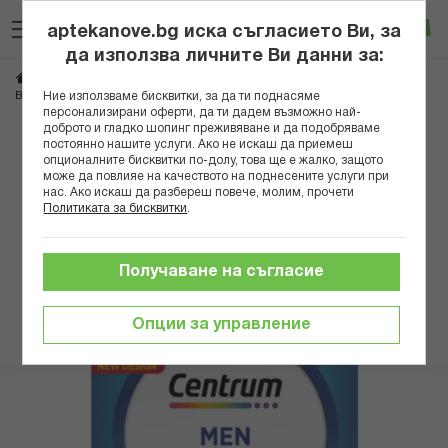
Прескачане
Търсене
Люб
Ко
към
aptekanove.bg иска съгласието Ви, за
съдържанието
Вход
да използва личните Ви данни за:
Начало
Хранителни добавки
Витамини
Витамини Б група
*ЦЕНТРУМ A-Z ЗА МЪЖЕ ТАБЛ. Х 30
Ние използваме бисквитки, за да ти поднасяме
Витамин Б6
персонализирани оферти, да ти дадем възможно най-
доброто и гладко шопинг преживяване и да подобряваме
Преминете
постоянно нашите услуги. Ако не искаш да приемеш
опционалните бисквитки по-долу, това ще е жалко, защото
към
може да повлияе на качеството на поднесените услуги при
края
нас. Ако искаш да разбереш повече, молим, прочети
на
Политиката за бисквитки
.
галерията
на
изображенията
Получаване на съгласие
Опции за управление