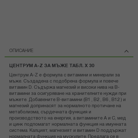
ОПИСАНИЕ
ЦЕНТРУМ A-Z ЗА МЪЖЕ ТАБЛ. Х 30
Центрум A-Z е формула с витамини и минерали за
мъже. Създадена с подобрена формула и повече
витамин D. Съдържа магнезий и високи нива на В-
витамини за осигуряване на хранителните нужди при
мъжете. Добавените B-витамини (В1 , В2 , В6 , В12 ) и
магнезий допринасят за нормалното протичане на
метаболизма, сърдечната функция и
производството на енергия, а витамините А и С, мед
и цинк подпомагат нормалната функция на имунната
система. Калцият, магнезият и витамин D поддържат
нормалната функция на мускулите. Предлага се в