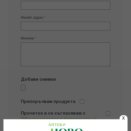
Имейл адрес
Мнение
Добави снимки
Препоръчвам продукта
Прочетох и се съгласявам с
X
Общите условия и политиката за
поверителност
*