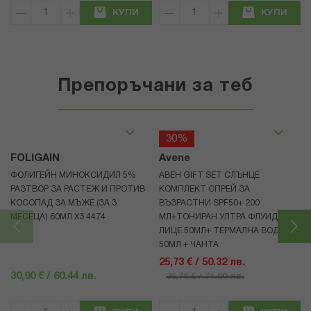
КУПИ
КУПИ
Препоръчани за теб
30%
FOLIGAIN
Avene
ФОЛИГЕЙН МИНОКСИДИЛ 5%
АВЕН GIFT SET СЛЪНЦЕ
РАЗТВОР ЗА РАСТЕЖ И ПРОТИВ
КОМПЛЕКТ СПРЕЙ ЗА
КОСОПАД ЗА МЪЖЕ (ЗА 3
ВЪЗРАСТНИ SPF50+ 200
МЕСЕЦА) 60МЛ X3 4474
МЛ+ТОНИРАН УЛТРА ФЛУИД ЗА
ЛИЦЕ 50МЛ+ ТЕРМАЛНА ВОДА
50МЛ + ЧАНТА
25,73 € / 50.32 лв.
30,90 € / 60.44 лв.
36,76 € / 71.90 лв.