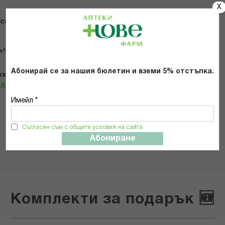
X
 снимки
ъчвам продукта
Абонирай се за нашия бюлетин и вземи 5% отстъпка.
х и се съгласявам с
Общите условия и политиката за
телност
*
Имейл *
ИЗПРАТИ
Съгласен съм с общите условия на сайта
Абониране
Комплекти за подарък 🆕