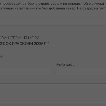
 произведен от био плодове, узрели на слънце. Той е с ниска 
точник на витамини и е без добавена захар. Не съдържа глуте
Е ВАШЕТО МНЕНИЕ ЗА:
42 СОК ПРАСКОВИ 200МЛ *
Имейл адрес