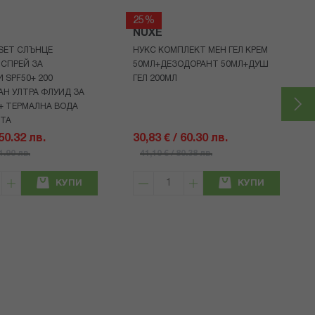
25%
NUXE
 SET СЛЪНЦЕ
НУКС КОМПЛЕКТ МЕН ГЕЛ КРЕМ
СПРЕЙ ЗА
50МЛ+ДЕЗОДОРАНТ 50МЛ+ДУШ
 SPF50+ 200
ГЕЛ 200МЛ
Н УЛТРА ФЛУИД ЗА
+ ТЕРМАЛНА ВОДА
НТА
 50.32 лв.
30,83 € / 60.30 лв.
71.90 лв.
41,10 € / 80.38 лв.
КУПИ
КУПИ