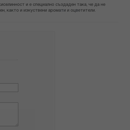
киселинност и е специално създаден така, че да не
н, както и изкуствени аромати и оцветители.