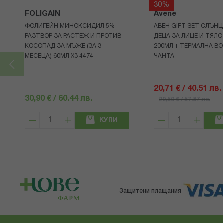
30%
FOLIGAIN
Avene
ФОЛИГЕЙН МИНОКСИДИЛ 5%
АВЕН GIFT SET СЛЪНЦ
РАЗТВОР ЗА РАСТЕЖ И ПРОТИВ
ДЕЦА ЗА ЛИЦЕ И ТЯЛО
КОСОПАД ЗА МЪЖЕ (ЗА 3
200МЛ + ТЕРМАЛНА ВО
МЕСЕЦА) 60МЛ X3 4474
ЧАНТА
20,71 € / 40.51 лв.
30,90 € / 60.44 лв.
29,59 € / 57.87 лв.
КУПИ
Защитени плащания