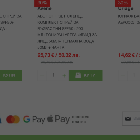
30%
30%
Avene
Uriage
Е СПРЕЙ ЗА
АВЕН GIFT SET СЛЪНЦЕ
ЮРИАЖ БА
 SPF50+
КОМПЛЕКТ СПРЕЙ ЗА
АЕРОЗОЛ З
ДА +
ВЪЗРАСТНИ SPF50+ 200
МЛ+ТОНИРАН УЛТРА ФЛУИД ЗА
ЛИЦЕ 50МЛ+ ТЕРМАЛНА ВОДА
50МЛ + ЧАНТА
25,73 € / 50.32 лв.
14,62 € /
36,76 € / 71.90 лв.
20,89 € / 
КУПИ
КУПИ