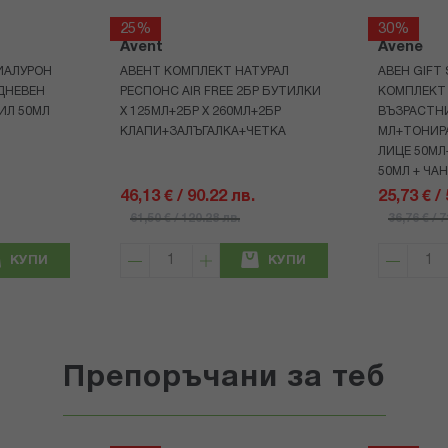
25%
30%
Avent
Avene
ИАЛУРОН
АВЕНТ КОМПЛЕКТ НАТУРАЛ
АВЕН GIFT
ДНЕВЕН
РЕСПОНС AIR FREE 2БР БУТИЛКИ
КОМПЛЕКТ 
ИЛ 50МЛ
Х 125МЛ+2БР Х 260МЛ+2БР
ВЪЗРАСТНИ
КЛАПИ+ЗАЛЪГАЛКА+ЧЕТКА
МЛ+ТОНИРА
ЛИЦЕ 50МЛ
50МЛ + ЧА
46,13 € / 90.22 лв.
25,73 € /
61,50 € / 120.28 лв.
36,76 € / 
КУПИ
КУПИ
Препоръчани за теб