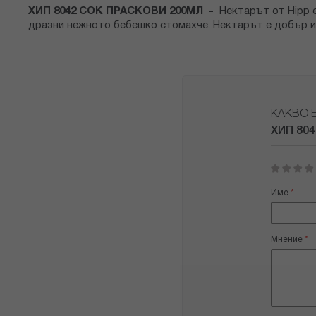
снимки
ХИП 8042 СОК ПРАСКОВИ 200МЛ -
Нектарът от Hipp е
дразни нежното бебешко стомахче. Нектарът е добър из
КАКВО 
ХИП 80
1
2
3
4
5
star
stars
stars
stars
stars
Име
Мнение