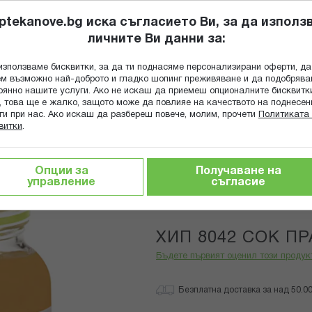
ptekanove.bg иска съгласието Ви, за да използ
личните Ви данни за:
ПОПИТАЙ Ф
използваме бисквитки, за да ти поднасяме персонализирани оферти, да
Търсене
м възможно най-доброто и гладко шопинг преживяване и да подобряв
оянно нашите услуги. Ако не искаш да приемеш опционалните бисквитк
КА
ГРИЖА ЗА МАЙКАТА И ДЕТЕТО
ХРАНИТЕЛНИ ДОБАВКИ
, това ще е жалко, защото може да повлияе на качеството на поднесен
ги при нас. Ако искаш да разбереш повече, молим, прочети
Политиката 
витки
.
напитки
Сокове
ХИП 8042 СОК ПРАСКОВИ 200МЛ *
Опции за
Получаване на
управление
съгласие
Hipp
ХИП 8042 СОК ПР
Бъдете първият оценил този продук
Безплатна доставка за над 50.00 