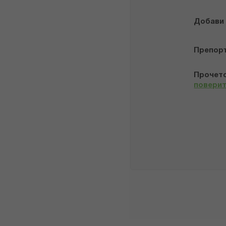
Добави
Препор
Прочето
повери