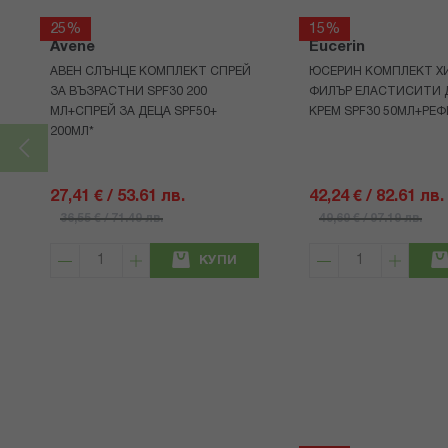
25%
15%
Avene
Eucerin
АВЕН СЛЪНЦЕ КОМПЛЕКТ СПРЕЙ
ЮСЕРИН КОМПЛЕКТ Х
ЗА ВЪЗРАСТНИ SPF30 200
ФИЛЪР ЕЛАСТИСИТИ 
МЛ+СПРЕЙ ЗА ДЕЦА SPF50+
КРЕМ SPF30 50МЛ+РЕФ
200МЛ*
27,41 € / 53.61 лв.
42,24 € / 82.61 лв.
36,55 € / 71.49 лв.
49,69 € / 97.19 лв.
КУПИ