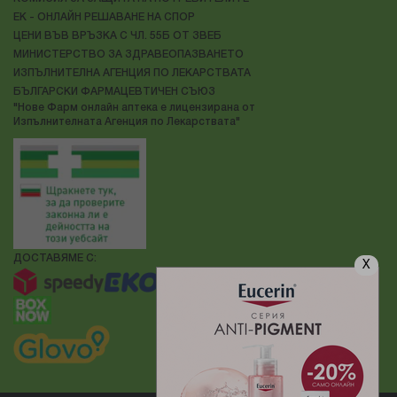
ЕК - ОНЛАЙН РЕШАВАНЕ НА СПОР
ЦЕНИ ВЪВ ВРЪЗКА С ЧЛ. 55Б ОТ ЗВЕБ
МИНИСТЕРСТВО ЗА ЗДРАВЕОПАЗВАНЕТО
ИЗПЪЛНИТЕЛНА АГЕНЦИЯ ПО ЛЕКАРСТВАТА
БЪЛГАРСКИ ФАРМАЦЕВТИЧЕН СЪЮЗ
"Нове Фарм онлайн аптека е лицензирана от
Изпълнителната Агенция по Лекарствата"
ДОСТАВЯМЕ С:
X