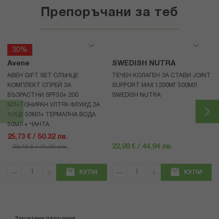
Препоръчани за теб
30%
Avene
SWEDISH NUTRA
АВЕН GIFT SET СЛЪНЦЕ
ТЕЧЕН КОЛАГЕН ЗА СТАВИ JOINT
КОМПЛЕКТ СПРЕЙ ЗА
SUPPORT MAX 1200МГ 500МЛ
ВЪЗРАСТНИ SPF50+ 200
SWEDISH NUTRA
МЛ+ТОНИРАН УЛТРА ФЛУИД ЗА
ЛИЦЕ 50МЛ+ ТЕРМАЛНА ВОДА
50МЛ + ЧАНТА
25,73 € / 50.32 лв.
22,98 € / 44.94 лв.
36,76 € / 71.90 лв.
КУПИ
КУПИ
Защитени плащания