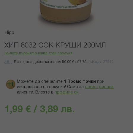
Преминете
Hipp
към
началото
ХИП 8032 СОК КРУШИ 200МЛ
на
Бъдете първият оценил този продукт
галерия
със
Безплатна доставка за над 50.00 € / 97,79 лв.
Код
37840
снимки
Можете да спечелите
1
Промо точки
при
извършване на покупка! Само за
регистрирани
клиенти.
Влезте в
профила си
.
1,99 € / 3,89 лв.