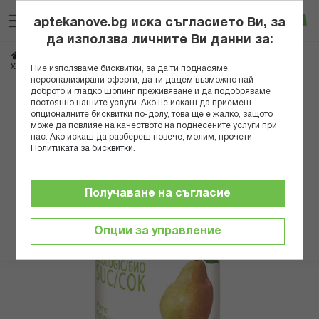
Прескачане
Търсене
Люб
Ко
към
aptekanove.bg иска съгласието Ви, за
съдържанието
Вход
да използва личните Ви данни за:
Начало
Грижа за майката и детето
Бебешки храни и напитки
Сокове
ХИП 8032 СОК КРУШИ 200МЛ
Ние използваме бисквитки, за да ти поднасяме
персонализирани оферти, да ти дадем възможно най-
доброто и гладко шопинг преживяване и да подобряваме
Преминете
постоянно нашите услуги. Ако не искаш да приемеш
към
опционалните бисквитки по-долу, това ще е жалко, защото
може да повлияе на качеството на поднесените услуги при
края
нас. Ако искаш да разбереш повече, молим, прочети
на
Политиката за бисквитки
.
галерията
на
изображенията
Получаване на съгласие
Опции за управление