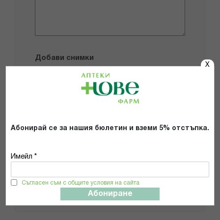
Добави снимки
X
Препоръчвам продукта
Прочетох и се съгласявам с
Общите условия и политиката за
Абонирай се за нашия бюлетин и вземи 5% отстъпка.
поверителност
*
Имейл *
ИЗПРАТИ
Съгласен съм с общите условия на сайта
Абониране