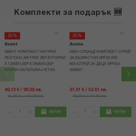
Комплекти за подарък 🆕
25%
25%
Avent
Avene
АВЕНТ КОМПЛЕКТ НАТУРАЛ
АВЕН СЛЪНЦЕ КОМПЛЕКТ СПРЕЙ
РЕСПОНС AIR FREE 2БР БУТИЛКИ
ЗА ВЪЗРАСТНИ SPF30 200
Х 125МЛ+2БР Х 260МЛ+2БР
МЛ+СПРЕЙ ЗА ДЕЦА SPF50+
КЛАПИ+ЗАЛЪГАЛКА+ЧЕТКА
200МЛ*
46,13 € / 90.22 лв.
27,41 € / 53.61 лв.
61,50 € / 120.28 лв.
36,55 € / 71.49 лв.
КУПИ
КУПИ