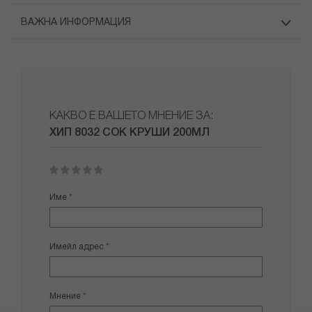
ВАЖНА ИНФОРМАЦИЯ
КАКВО Е ВАШЕТО МНЕНИЕ ЗА:
ХИП 8032 СОК КРУШИ 200МЛ
1
2
3
4
5
star
stars
stars
stars
stars
Име
Имейл адрес
Мнение