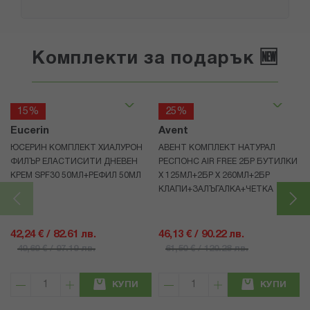
Комплекти за подарък 🆕
15%
25%
Eucerin
Avent
ЮСЕРИН КОМПЛЕКТ ХИАЛУРОН
АВЕНТ КОМПЛЕКТ НАТУРАЛ
ФИЛЪР ЕЛАСТИСИТИ ДНЕВЕН
РЕСПОНС AIR FREE 2БР БУТИЛКИ
КРЕМ SPF30 50МЛ+РЕФИЛ 50МЛ
Х 125МЛ+2БР Х 260МЛ+2БР
КЛАПИ+ЗАЛЪГАЛКА+ЧЕТКА
42,24 € / 82.61 лв.
46,13 € / 90.22 лв.
49,69 € / 97.19 лв.
61,50 € / 120.28 лв.
КУПИ
КУПИ