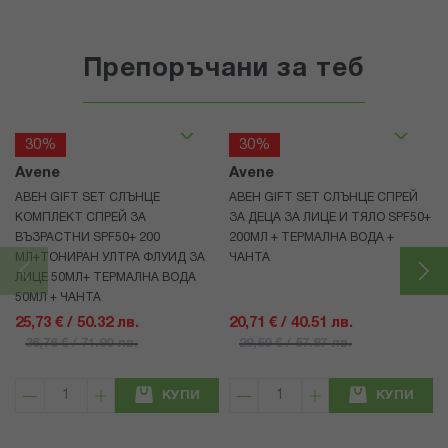
Препоръчани за теб
30%
30%
Avene
Avene
АВЕН GIFT SET СЛЪНЦЕ
АВЕН GIFT SET СЛЪНЦЕ СПРЕЙ
КОМПЛЕКТ СПРЕЙ ЗА
ЗА ДЕЦА ЗА ЛИЦЕ И ТЯЛО SPF50+
ВЪЗРАСТНИ SPF50+ 200
200МЛ + ТЕРМАЛНА ВОДА +
МЛ+ТОНИРАН УЛТРА ФЛУИД ЗА
ЧАНТА
ЛИЦЕ 50МЛ+ ТЕРМАЛНА ВОДА
50МЛ + ЧАНТА
25,73 € / 50.32 лв.
20,71 € / 40.51 лв.
36,76 € / 71.90 лв.
29,59 € / 57.87 лв.
КУПИ
КУПИ