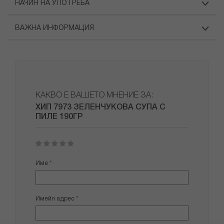
НАЧИН НА УПОТРЕБА
ВАЖНА ИНФОРМАЦИЯ
КАКВО Е ВАШЕТО МНЕНИЕ ЗА:
ХИП 7973 ЗЕЛЕНЧУКОВА СУПА С
ПИЛЕ 190ГР
1
2
3
4
5
star
stars
stars
stars
stars
Име
Имейл адрес