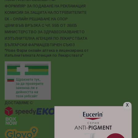
ФОРМУЛЯР ЗА ПОДАВАНЕ НА РЕКЛАМАЦИЯ
КОМИСИЯ ЗА ЗАЩИТА НА ПОТРЕБИТЕЛИТЕ
ЕК - ОНЛАЙН РЕШАВАНЕ НА СПОР
ЦЕНИ ВЪВ ВРЪЗКА С ЧЛ. 55Б ОТ ЗВЕБ
МИНИСТЕРСТВО ЗА ЗДРАВЕОПАЗВАНЕТО
ИЗПЪЛНИТЕЛНА АГЕНЦИЯ ПО ЛЕКАРСТВАТА
БЪЛГАРСКИ ФАРМАЦЕВТИЧЕН СЪЮЗ
"Нове Фарм онлайн аптека е лицензирана от
Изпълнителната Агенция по Лекарствата"
ДОСТАВЯМЕ С:
X