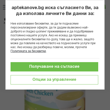
Прескачане
Търсене
Люб
Ко
към
aptekanove.bg иска съгласието Ви, за
съдържанието
Вход
да използва личните Ви данни за:
Начало
Грижа за майката и детето
Бебешки храни и напитки
Пюрета
ХИП 7973 ЗЕЛЕНЧУКОВА СУПА С ПИЛЕ 190ГР
Ние използваме бисквитки, за да ти поднасяме
персонализирани оферти, да ти дадем възможно най-
доброто и гладко шопинг преживяване и да подобряваме
Преминете
постоянно нашите услуги. Ако не искаш да приемеш
към
опционалните бисквитки по-долу, това ще е жалко, защото
може да повлияе на качеството на поднесените услуги при
края
нас. Ако искаш да разбереш повече, молим, прочети
на
Политиката за бисквитки
.
галерията
на
изображенията
Получаване на съгласие
Опции за управление