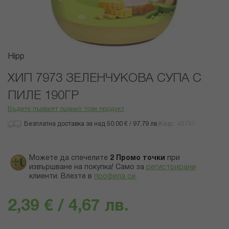
Преминете
Hipp
към
началото
ХИП 7973 ЗЕЛЕНЧУКОВА СУПА С
на
ПИЛЕ 190ГР
галерия
със
Бъдете първият оценил този продукт
снимки
Безплатна доставка за над 50.00 € / 97,79 лв.
Код
45741
Можете да спечелите
2
Промо точки
при
извършване на покупка! Само за
регистрирани
клиенти.
Влезте в
профила си
.
2,39 € / 4,67 лв.