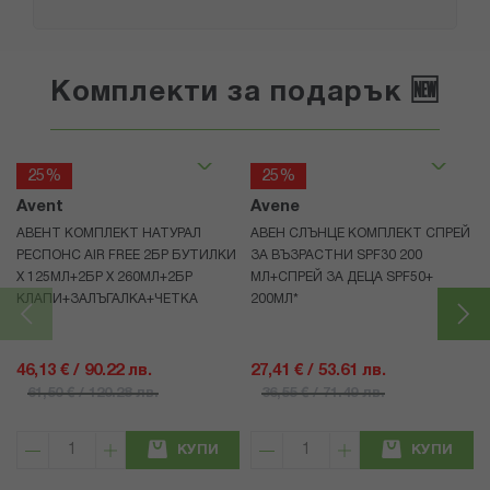
Комплекти за подарък 🆕
25%
25%
Avent
Avene
АВЕНТ КОМПЛЕКТ НАТУРАЛ
АВЕН СЛЪНЦЕ КОМПЛЕКТ СПРЕЙ
РЕСПОНС AIR FREE 2БР БУТИЛКИ
ЗА ВЪЗРАСТНИ SPF30 200
Х 125МЛ+2БР Х 260МЛ+2БР
МЛ+СПРЕЙ ЗА ДЕЦА SPF50+
КЛАПИ+ЗАЛЪГАЛКА+ЧЕТКА
200МЛ*
46,13 € / 90.22 лв.
27,41 € / 53.61 лв.
61,50 € / 120.28 лв.
36,55 € / 71.49 лв.
КУПИ
КУПИ