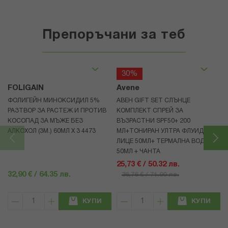
Препоръчани за теб
30%
FOLIGAIN
Avene
ФОЛИГЕЙН МИНОКСИДИЛ 5%
АВЕН GIFT SET СЛЪНЦЕ
РАЗТВОР ЗА РАСТЕЖ И ПРОТИВ
КОМПЛЕКТ СПРЕЙ ЗА
КОСОПАД ЗА МЪЖЕ БЕЗ
ВЪЗРАСТНИ SPF50+ 200
АЛКОХОЛ (3М.) 60МЛ X 3 4473
МЛ+ТОНИРАН УЛТРА ФЛУИД ЗА
ЛИЦЕ 50МЛ+ ТЕРМАЛНА ВОДА
50МЛ + ЧАНТА
25,73 € / 50.32 лв.
32,90 € / 64.35 лв.
36,76 € / 71.90 лв.
КУПИ
КУПИ