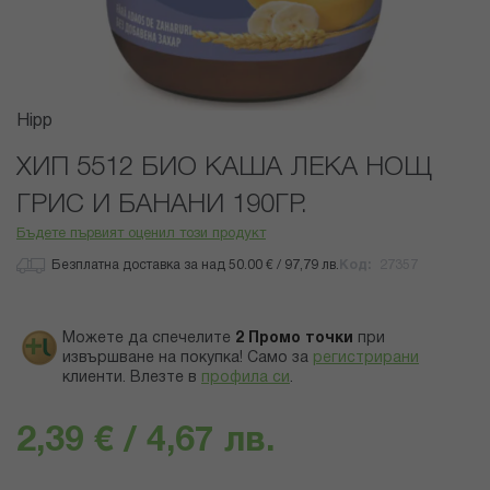
Преминете
Hipp
към
началото
ХИП 5512 БИО КАША ЛЕКА НОЩ
на
ГРИС И БАНАНИ 190ГР.
галерия
със
Бъдете първият оценил този продукт
снимки
Безплатна доставка за над 50.00 € / 97,79 лв.
Код
27357
Можете да спечелите
2
Промо точки
при
извършване на покупка! Само за
регистрирани
клиенти.
Влезте в
профила си
.
2,39 € / 4,67 лв.