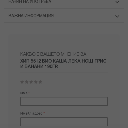
НАЧИН НА УПОТРЕБА
ВАЖНА ИНФОРМАЦИЯ
КАКВО Е ВАШЕТО МНЕНИЕ ЗА:
ХИП 5512 БИО КАША ЛЕКА НОЩ ГРИС
И БАНАНИ 190ГР.
1
2
3
4
5
star
stars
stars
stars
stars
Име
Имейл адрес