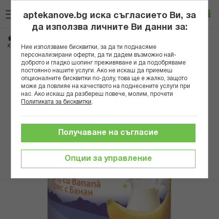
Прескачане
Търсене
Люб
Ко
към
aptekanove.bg иска съгласието Ви, за
съдържанието
Вход
да използва личните Ви данни за:
Начало
Грижа за майката и детето
Бебешки храни и напитки
Пюрета
ХИП 5512 БИО КАША ЛЕКА НОЩ ГРИС И БАНАНИ 190ГР.
Ние използваме бисквитки, за да ти поднасяме
персонализирани оферти, да ти дадем възможно най-
доброто и гладко шопинг преживяване и да подобряваме
Преминете
постоянно нашите услуги. Ако не искаш да приемеш
към
опционалните бисквитки по-долу, това ще е жалко, защото
може да повлияе на качеството на поднесените услуги при
края
нас. Ако искаш да разбереш повече, молим, прочети
на
Политиката за бисквитки
.
галерията
на
изображенията
Получаване на съгласие
Опции за управление