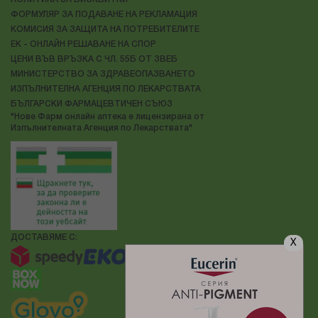
ФОРМУЛЯР ЗА ПОДАВАНЕ НА РЕКЛАМАЦИЯ
КОМИСИЯ ЗА ЗАЩИТА НА ПОТРЕБИТЕЛИТЕ
ЕК - ОНЛАЙН РЕШАВАНЕ НА СПОР
ЦЕНИ ВЪВ ВРЪЗКА С ЧЛ. 55Б ОТ ЗВЕБ
МИНИСТЕРСТВО ЗА ЗДРАВЕОПАЗВАНЕТО
ИЗПЪЛНИТЕЛНА АГЕНЦИЯ ПО ЛЕКАРСТВАТА
БЪЛГАРСКИ ФАРМАЦЕВТИЧЕН СЪЮЗ
"Нове Фарм онлайн аптека е лицензирана от
Изпълнителната Агенция по Лекарствата"
ДОСТАВЯМЕ С:
X