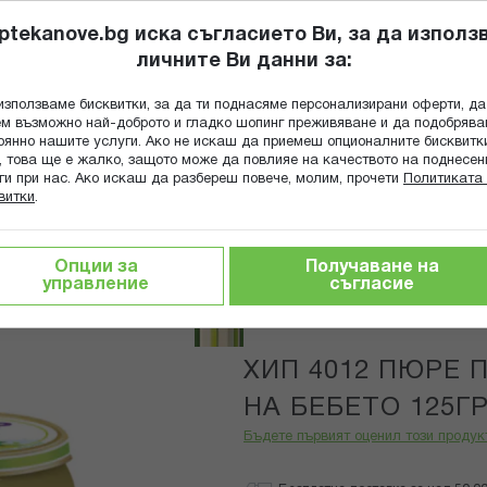
ptekanove.bg иска съгласието Ви, за да използ
личните Ви данни за:
ПОПИТАЙ Ф
използваме бисквитки, за да ти поднасяме персонализирани оферти, да
Търсене
м възможно най-доброто и гладко шопинг преживяване и да подобряв
оянно нашите услуги. Ако не искаш да приемеш опционалните бисквитк
КА
ГРИЖА ЗА МАЙКАТА И ДЕТЕТО
ХРАНИТЕЛНИ ДОБАВКИ
, това ще е жалко, защото може да повлияе на качеството на поднесен
ги при нас. Ако искаш да разбереш повече, молим, прочети
Политиката 
витки
.
напитки
Пюрета
ХИП 4012 ПЮРЕ ПЪРВИТЕ БРОКОЛИ 
Опции за
Получаване на
управление
съгласие
Hipp
ХИП 4012 ПЮРЕ
НА БЕБЕТО 125Г
Бъдете първият оценил този продук