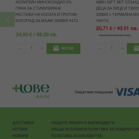
ФОЛИГЕЙН МИНОКСИДИЛ 5%
АВЕН GIFT SET СЛЪНЦ
ПЯНА ЗА СТИМУЛИРАНЕ
ДЕЦА ЗА ЛИЦЕ И ТЯЛО
РАСТЕЖА НА КОСАТА И ПРОТИВ
200МЛ + ТЕРМАЛНА ВО
КОСОПАД ЗА МЪЖЕ 3X60МЛ 4472
ЧАНТА
20,71 € / 40.51 лв.
34,90 € / 68.26 лв.
29,59 € / 57.87 лв.
КУПИ
Защитени плащания
ДОСТАВКА
НАШИТЕ ЛЕКАРИ И ФАРМАЦЕВТИ
АПТЕКИ
ОБЩИ УСЛОВИЯ И ПОЛИТИКА ЗА ПОВЕРИТЕ
НОВИНИ
ПОЛИТИКА ЗА БИСКВИТКИ