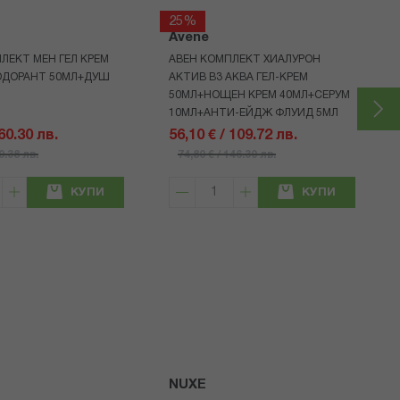
25%
Avene
ЛЕКТ МЕН ГЕЛ КРЕМ
АВЕН КОМПЛЕКТ ХИАЛУРОН
ОДОРАНТ 50МЛ+ДУШ
АКТИВ B3 АКВА ГЕЛ-КРЕМ
50МЛ+НОЩЕН КРЕМ 40МЛ+СЕРУМ
10МЛ+АНТИ-ЕЙДЖ ФЛУИД 5МЛ
 60.30 лв.
56,10 € / 109.72 лв.
80.38 лв.
74,80 € / 146.30 лв.
КУПИ
КУПИ
NUXE