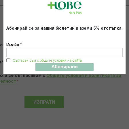
Абонирай се за нашия бюлетин и вземи 5% отстъпка.
 снимки
Имейл *
Съгласен съм с общите условия на сайта
ъчвам продукта
Абониране
х и се съгласявам с
Общите условия и политиката за
телност
*
ИЗПРАТИ