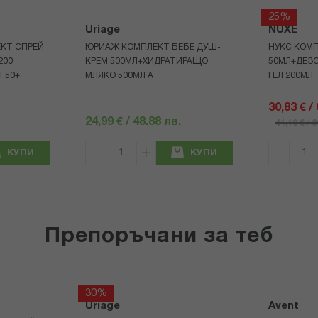
25%
Uriage
NUXE
КТ СПРЕЙ
ЮРИАЖ КОМПЛЕКТ БЕБЕ ДУШ-
НУКС КОМП
200
КРЕМ 500МЛ+ХИДРАТИРАЩО
50МЛ+ДЕЗ
F50+
МЛЯКО 500МЛ A
ГЕЛ 200МЛ
30,83 € /
24,99 € / 48.88 лв.
41,10 € / 
КУПИ
КУПИ
Препоръчани за теб
30%
Uriage
Avent