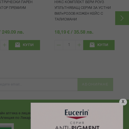
КТРИЧЕСКИ ПАРЕН
НУКС КОМПЛЕКТ ВЕРИ РОУЗ
АТОР ПРЕМИУМ
УПЛЪТНЯВАЩ СЕРУМ ЗА УСТНИ
8МЛ+РОЗОВ КОЖЕН КЕЙС С
ТАЛИСМАНИ
/ 249.09 лв.
18,19 € / 35.58 лв.
КУПИ
КУПИ
АБОНИРАНЕ
X
йн аптека е лицензирана от
ДОСТАВЯМЕ С:
Агенция по Лекарствата"