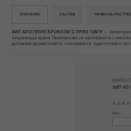
ОПИСАНИЕ
СЪСТАВ
НАЧИН НА УПОТРЕ
ХИП 4012 ПЮРЕ БРОКОЛИ С ОРИЗ 125ГР -
Зеленчуко
захранваща храна. Препоръчва се започването с няколк
добавени ароматизанти, консерванти, оцветители и сол.
КАКВО 
ХИП 40
1
2
3
4
5
star
stars
stars
stars
stars
Име