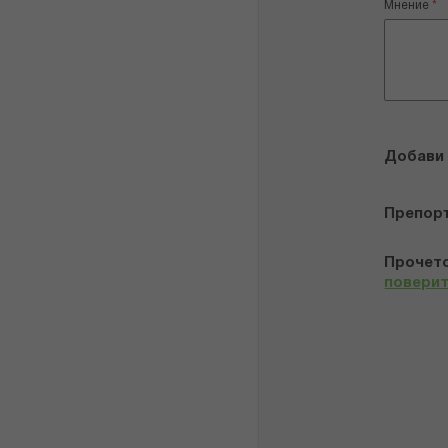
Мнение
Добави
Препор
Прочето
повери