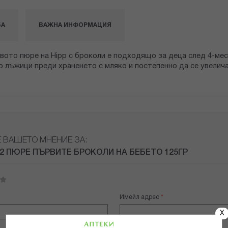
БА
ВАЖНА ИНФОРМАЦИЯ
вото пюре на Hipp с броколи е подходящо за деца след 4-ме
о лъжици преди храненето с мляко и постепенно да се увелич
Е ВАШЕТО МНЕНИЕ ЗА:
12 ПЮРЕ ПЪРВИТЕ БРОКОЛИ НА БЕБЕТО 125ГР
Имейл адрес
X