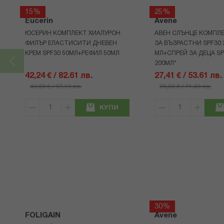
15%
25%
Eucerin
Avene
ЮСЕРИН КОМПЛЕКТ ХИАЛУРОН
АВЕН СЛЪНЦЕ КОМПЛЕ
ФИЛЪР ЕЛАСТИСИТИ ДНЕВЕН
ЗА ВЪЗРАСТНИ SPF30 
КРЕМ SPF30 50МЛ+РЕФИЛ 50МЛ
МЛ+СПРЕЙ ЗА ДЕЦА SP
200МЛ*
42,24 € / 82.61 лв.
27,41 € / 53.61 лв.
49,69 € / 97.19 лв.
36,55 € / 71.49 лв.
КУПИ
30%
FOLIGAIN
Avene