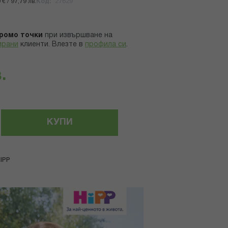
€ / 97,79 лв.
Код
27629
ромо точки
при извършване на
ирани
клиенти.
Влезте в
профила си
.
.
КУПИ
IPP