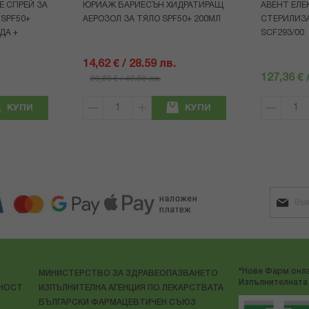
Е СПРЕЙ ЗА
ЮРИАЖ БАРИЕСЪН ХИДРАТИРАЩ
АВЕНТ ЕЛЕ
 SPF50+
АЕРОЗОЛ ЗА ТЯЛО SPF50+ 200МЛ
СТЕРИЛИЗ
ДА +
SCF293/00
14,62 € / 28.59 лв.
127,36 € 
20,89 € / 40.86 лв.
КУПИ
КУПИ
"Нове Фарм онла
МИНИСТЕРСТВО ЗА ЗДРАВЕОПАЗВАНЕТО
Изпълнителната 
ЛНОСТ
ИЗПЪЛНИТЕЛНА АГЕНЦИЯ ПО ЛЕКАРСТВАТА
БЪЛГАРСКИ ФАРМАЦЕВТИЧЕН СЪЮЗ