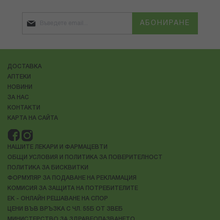
АБОНИРАНЕ
ДОСТАВКА
АПТЕКИ
НОВИНИ
ЗА НАС
КОНТАКТИ
КАРТА НА САЙТА
НАШИТЕ ЛЕКАРИ И ФАРМАЦЕВТИ
ОБЩИ УСЛОВИЯ И ПОЛИТИКА ЗА ПОВЕРИТЕЛНОСТ
ПОЛИТИКА ЗА БИСКВИТКИ
ФОРМУЛЯР ЗА ПОДАВАНЕ НА РЕКЛАМАЦИЯ
КОМИСИЯ ЗА ЗАЩИТА НА ПОТРЕБИТЕЛИТЕ
ЕК - ОНЛАЙН РЕШАВАНЕ НА СПОР
ЦЕНИ ВЪВ ВРЪЗКА С ЧЛ. 55Б ОТ ЗВЕБ
МИНИСТЕРСТВО ЗА ЗДРАВЕОПАЗВАНЕТО