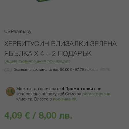
Преминете
USPharmacy
към
началото
ХЕРБИТУСИН БЛИЗАЛКИ ЗЕЛЕНА
на
ЯБЪЛКА Х 4 + 2 ПОДАРЪК
галерия
със
Бъдете първият оценил този продукт
снимки
Безплатна доставка за над 50.00 € / 97,79 лв.
Код
99570
Можете да спечелите
4
Промо точки
при
извършване на покупка! Само за
регистрирани
клиенти.
Влезте в
профила си
.
4,09 € / 8,00 лв.