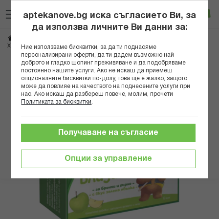
Прескачане
Търсене
Люб
Ко
към
aptekanove.bg иска съгласието Ви, за
съдържанието
Вход
да използва личните Ви данни за:
Начало
Здраве
Очи, уши, нос, гърло
Гърло
ХЕРБИТУСИН БЛИЗАЛКИ ЗЕЛЕНА ЯБЪЛКА Х 4 + 2 ПОДАРЪК
Ние използваме бисквитки, за да ти поднасяме
персонализирани оферти, да ти дадем възможно най-
доброто и гладко шопинг преживяване и да подобряваме
Преминете
постоянно нашите услуги. Ако не искаш да приемеш
към
опционалните бисквитки по-долу, това ще е жалко, защото
може да повлияе на качеството на поднесените услуги при
края
нас. Ако искаш да разбереш повече, молим, прочети
на
Политиката за бисквитки
.
галерията
на
изображенията
Получаване на съгласие
Опции за управление