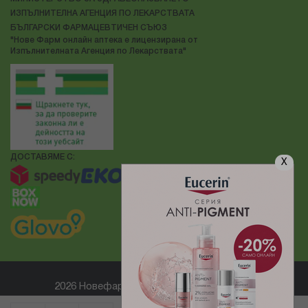
ИЗПЪЛНИТЕЛНА АГЕНЦИЯ ПО ЛЕКАРСТВАТА
БЪЛГАРСКИ ФАРМАЦЕВТИЧЕН СЪЮЗ
"Нове Фарм онлайн аптека е лицензирана от
Изпълнителната Агенция по Лекарствата"
ДОСТАВЯМЕ С:
X
2026 Новефарм ® Всички права запазени
Електронен магазин