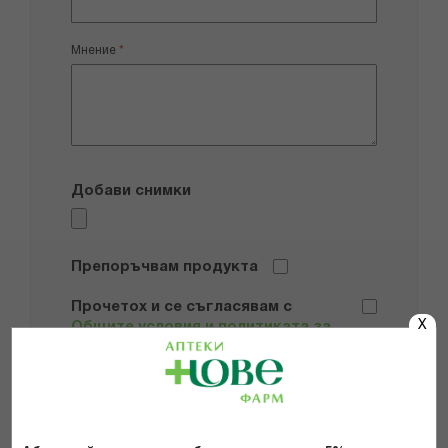
Мнение
Добави снимки
Препоръчвам продукта
Прочетох и се съгласявам с
X
Общите условия и политиката за
поверителност
*
ИЗПРАТИ