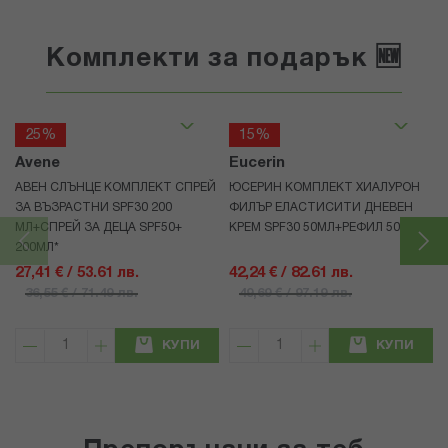
Комплекти за подарък 🆕
25%
15%
Avene
Eucerin
АВЕН СЛЪНЦЕ КОМПЛЕКТ СПРЕЙ
ЮСЕРИН КОМПЛЕКТ ХИАЛУРОН
ЗА ВЪЗРАСТНИ SPF30 200
ФИЛЪР ЕЛАСТИСИТИ ДНЕВЕН
МЛ+СПРЕЙ ЗА ДЕЦА SPF50+
КРЕМ SPF30 50МЛ+РЕФИЛ 50МЛ
200МЛ*
27,41 € / 53.61 лв.
42,24 € / 82.61 лв.
36,55 € / 71.49 лв.
49,69 € / 97.19 лв.
КУПИ
КУПИ