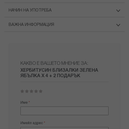
НАЧИН НА УПОТРЕБА
ВАЖНА ИНФОРМАЦИЯ
КАКВО Е ВАШЕТО МНЕНИЕ ЗА:
ХЕРБИТУСИН БЛИЗАЛКИ ЗЕЛЕНА
ЯБЪЛКА Х 4 + 2 ПОДАРЪК
1
2
3
4
5
star
stars
stars
stars
stars
Име
Имейл адрес