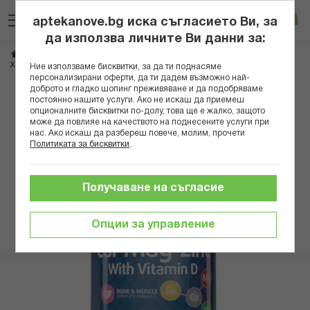
Прескачане
Търсене
Люб
Ко
към
aptekanove.bg иска съгласието Ви, за
съдържанието
Вход
да използва личните Ви данни за:
Начало
Хранителни добавки
Витамини
Витамин Д
ХАЯ ЛАБС КАЛЦИЙ,МАГНЕЗИЙ,ЦИНК,ВИТ.Д ТАБЛ.Х 90 а
Ние използваме бисквитки, за да ти поднасяме
персонализирани оферти, да ти дадем възможно най-
доброто и гладко шопинг преживяване и да подобряваме
Преминете
постоянно нашите услуги. Ако не искаш да приемеш
към
опционалните бисквитки по-долу, това ще е жалко, защото
може да повлияе на качеството на поднесените услуги при
края
нас. Ако искаш да разбереш повече, молим, прочети
на
Политиката за бисквитки
.
галерията
на
изображенията
Получаване на съгласие
Опции за управление