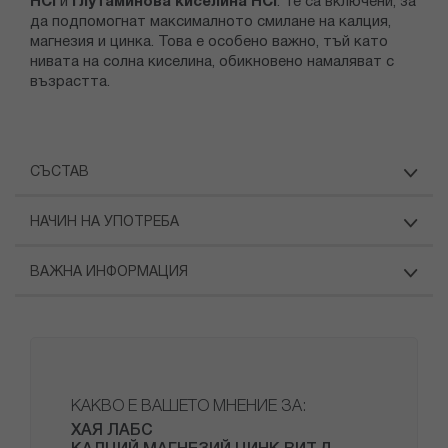
HCl
и
Глутаминова киселина HCl
. Те са включени, за
да подпомогнат максималното смилане на калция,
магнезия и цинка. Това е особено важно, тъй като
нивата на солна киселина, обикновено намаляват с
възрастта.
СЪСТАВ
НАЧИН НА УПОТРЕБА
ВАЖНА ИНФОРМАЦИЯ
КАКВО Е ВАШЕТО МНЕНИЕ ЗА:
ХАЯ ЛАБС