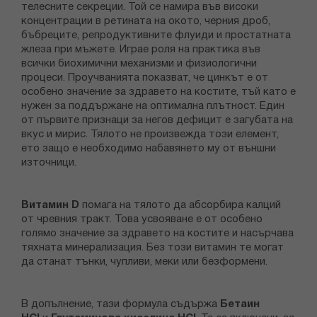
телесните секреции. Той се намира във високи
концентрации в ретината на окото, черния дроб,
бъбреците, репродуктивните флуиди и простатната
жлеза при мъжете. Играе роля на практика във
всички биохимични механизми и физиологични
процеси. Проучванията показват, че цинкът е от
особено значение за здравето на костите, тъй като е
нужен за поддържане на оптимална плътност. Един
от първите признаци за негов дефицит е загубата на
вкус и мирис. Тялото не произвежда този елемент,
ето защо е необходимо набавянето му от външни
източници.
Витамин D
помага на тялото да абсорбира калций
от чревния тракт. Това усвояване е от особено
голямо значение за здравето на костите и насърчава
тяхната минерализация. Без този витамин те могат
да станат тънки, чупливи, меки или безформени.
В допълнение, тази формула съдържа
Бетаин