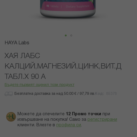
Преминете
HAYA Labs
към
началото
ХАЯ ЛАБС
на
КАЛЦИЙ,МАГНЕЗИЙ,ЦИНК,ВИТ.Д
галерия
със
ТАБЛ.Х 90 А
снимки
Бъдете първият оценил този продукт
Безплатна доставка за над 50.00 € / 97,79 лв.
Код
85378
Можете да спечелите
12
Промо точки
при
извършване на покупка! Само за
регистрирани
клиенти.
Влезте в
профила си
.