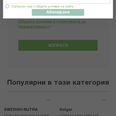
Препоръчвам продукта
Съгласен съм с общите условия на сайта
Абониране
Прочетох и се съгласявам с
Общите условия и политиката за
поверителност
*
ИЗПРАТИ
Популярни в тази категория
SWEDISH NUTRA
Solgar