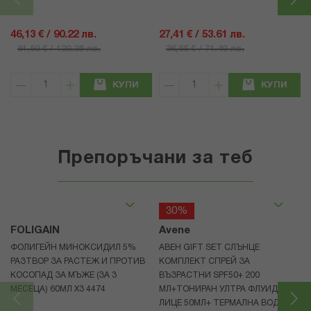
46,13 € / 90.22 лв.
27,41 € / 53.61 лв.
61,50 € / 120.28 лв.
36,55 € / 71.49 лв.
КУПИ
КУПИ
Препоръчани за теб
30%
FOLIGAIN
Avene
ФОЛИГЕЙН МИНОКСИДИЛ 5%
АВЕН GIFT SET СЛЪНЦЕ
РАЗТВОР ЗА РАСТЕЖ И ПРОТИВ
КОМПЛЕКТ СПРЕЙ ЗА
КОСОПАД ЗА МЪЖЕ (ЗА 3
ВЪЗРАСТНИ SPF50+ 200
МЕСЕЦА) 60МЛ X3 4474
МЛ+ТОНИРАН УЛТРА ФЛУИД ЗА
ЛИЦЕ 50МЛ+ ТЕРМАЛНА ВОДА