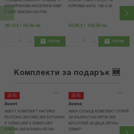
ТЕЛЕШКИ КОЛАГЕН 10 000МГ +
СОЛГАР ПЪЛЕН СПЕКТЪР
ХИАЛУРОНОВА КИСЕЛИНА 50МГ
КУРКУМА КАПС. 185 Х 30
500МЛ SWEDISH NUTRA
28,10 € / 54.96 лв.
52,45 € / 102.58 лв.
КУПИ
КУПИ
Комплекти за подарък 🆕
25%
25%
Avent
Avene
АВЕНТ КОМПЛЕКТ НАТУРАЛ
АВЕН СЛЪНЦЕ КОМПЛЕКТ СПРЕЙ
РЕСПОНС AIR FREE 2БР БУТИЛКИ
ЗА ВЪЗРАСТНИ SPF30 200
Х 125МЛ+2БР Х 260МЛ+2БР
МЛ+СПРЕЙ ЗА ДЕЦА SPF50+
КЛАПИ+ЗАЛЪГАЛКА+ЧЕТКА
200МЛ*