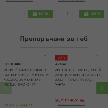
36,55 € / 71.49 лв.
49,69 € / 97.19 лв.
КУПИ
КУПИ
Препоръчани за теб
30%
FOLIGAIN
Avene
ФОЛИГЕЙН МИНОКСИДИЛ 5%
АВЕН GIFT SET СЛЪНЦЕ СПРЕЙ
РАЗТВОР ЗА РАСТЕЖ И ПРОТИВ
ЗА ДЕЦА ЗА ЛИЦЕ И ТЯЛО SPF50+
КОСОПАД ЗА МЪЖЕ (ЗА 3
200МЛ + ТЕРМАЛНА ВОДА +
МЕСЕЦА) 60МЛ X3 4474
ЧАНТА
20,71 € / 40.51 лв.
30,90 € / 60.44 лв.
29,59 € / 57.87 лв.