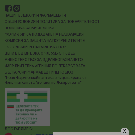
НАШИТЕ ЛЕКАРИ И ФАРМАЦЕВТИ
ОБЩИ УСЛОВИЯ И ПОЛИТИКА ЗА ПОВЕРИТЕЛНОСТ
ПОЛИТИКА ЗА БИСКВИТКИ
ФОРМУЛЯР ЗА ПОДАВАНЕ НА РЕКЛАМАЦИЯ
КОМИСИЯ ЗА ЗАЩИТА НА ПОТРЕБИТЕЛИТЕ
ЕК - ОНЛАЙН РЕШАВАНЕ НА СПОР
ЦЕНИ ВЪВ ВРЪЗКА С ЧЛ. 55Б ОТ ЗВЕБ
МИНИСТЕРСТВО ЗА ЗДРАВЕОПАЗВАНЕТО
ИЗПЪЛНИТЕЛНА АГЕНЦИЯ ПО ЛЕКАРСТВАТА
БЪЛГАРСКИ ФАРМАЦЕВТИЧЕН СЪЮЗ
"Нове Фарм онлайн аптека е лицензирана от
Изпълнителната Агенция по Лекарствата"
ДОСТАВЯМЕ С:
X