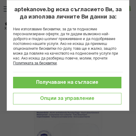
Прескачане
Търсене
Люб
Ко
към
aptekanove.bg иска съгласието Ви, за
съдържанието
Вход
да използва личните Ви данни за:
Начало
Здраве
Медицински консумативи и апарати
Лепенки
ХАНЗАПЛАСТ СТЕРИЛЕН ПЛАСТИР AQUAPROTECT XXL X 5 БР 48628
Ние използваме бисквитки, за да ти поднасяме
персонализирани оферти, да ти дадем възможно най-
доброто и гладко шопинг преживяване и да подобряваме
Преминете
постоянно нашите услуги. Ако не искаш да приемеш
към
опционалните бисквитки по-долу, това ще е жалко, защото
може да повлияе на качеството на поднесените услуги при
края
нас. Ако искаш да разбереш повече, молим, прочети
на
Политиката за бисквитки
.
галерията
на
изображенията
Получаване на съгласие
Опции за управление