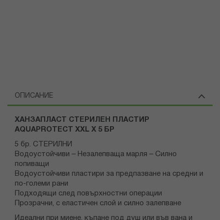
ОПИСАНИЕ
ХАНЗАПЛАСТ СТЕРИЛЕН ПЛАСТИР
AQUAPROTECT XXL X 5 БР
5 бр. СТЕРИЛНИ
Водоустойчиви – Незалепваща марля – Силно
попиващи
Водоустойчиви пластири за предпазване на средни и
по-големи рани
Подходящи след повърхностни операции
Прозрачни, с еластичен слой и силно залепване
Идеални при миене, къпане под душ или във вана и