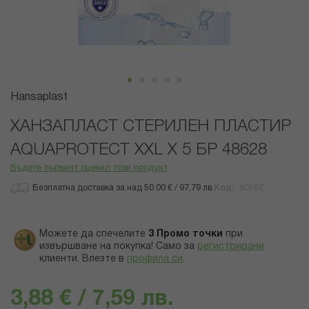
Преминете
Hansaplast
към
началото
ХАНЗАПЛАСТ СТЕРИЛЕН ПЛАСТИР
на
AQUAPROTECT XXL X 5 БР 48628
галерия
със
Бъдете първият оценил този продукт
снимки
Безплатна доставка за над 50.00 € / 97,79 лв.
Код
80567
Можете да спечелите
3
Промо точки
при
извършване на покупка! Само за
регистрирани
клиенти.
Влезте в
профила си
.
3,88 € / 7,59 лв.