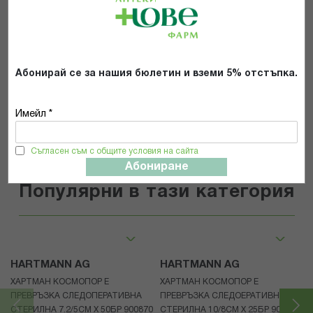
Прочетох и се съгласявам с
Общите условия и политиката за
поверителност
*
Абонирай се за нашия бюлетин и вземи 5% отстъпка.
ИЗПРАТИ
Имейл *
Съгласен съм с общите условия на сайта
Абониране
Популярни в тази категория
HARTMANN AG
HARTMANN AG
ХАРТМАН КОСМОПОР Е
ХАРТМАН КОСМОПОР E
ПРЕВРЪЗКА СЛЕДОПЕРАТИВНА
ПРЕВРЪЗКА СЛЕДОЕРАТИВНА
СТЕРИЛНА 7.2/5СМ Х 50БР 900870
СТЕРИЛНА 10/8СМ Х 25БР 900873