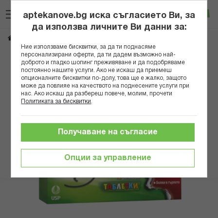
Прескачане
Търсене
Люб
Ко
към
aptekanove.bg иска съгласието Ви, за
съдържанието
Вход
да използва личните Ви данни за:
ГРИПЕКС ТАБЛ. Х 12
Начало
Здраве
Грип и простуда
Ние използваме бисквитки, за да ти поднасяме
персонализирани оферти, да ти дадем възможно най-
Преминете
доброто и гладко шопинг преживяване и да подобряваме
постоянно нашите услуги. Ако не искаш да приемеш
към
опционалните бисквитки по-долу, това ще е жалко, защото
края
може да повлияе на качеството на поднесените услуги при
на
нас. Ако искаш да разбереш повече, молим, прочети
галерията
Политиката за бисквитки
.
на
изображенията
Получаване на съгласие
Опции за управление