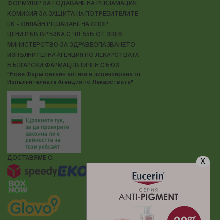
ФОРМУЛЯР ЗА ПОДАВАНЕ НА РЕКЛАМАЦИЯ
КОМИСИЯ ЗА ЗАЩИТА НА ПОТРЕБИТЕЛИТЕ
ЕК - ОНЛАЙН РЕШАВАНЕ НА СПОР
ЦЕНИ ВЪВ ВРЪЗКА С ЧЛ. 55Б ОТ ЗВЕБ
МИНИСТЕРСТВО ЗА ЗДРАВЕОПАЗВАНЕТО
ИЗПЪЛНИТЕЛНА АГЕНЦИЯ ПО ЛЕКАРСТВАТА
БЪЛГАРСКИ ФАРМАЦЕВТИЧЕН СЪЮЗ
"Нове Фарм онлайн аптека е лицензирана от
Изпълнителната Агенция по Лекарствата"
ДОСТАВЯМЕ С:
X