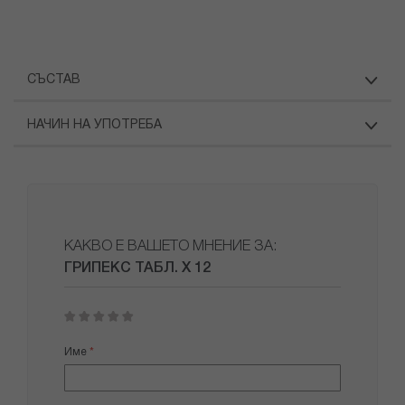
СЪСТАВ
НАЧИН НА УПОТРЕБА
КАКВО Е ВАШЕТО МНЕНИЕ ЗА:
ГРИПЕКС ТАБЛ. Х 12
1
2
3
4
5
star
stars
stars
stars
stars
Име