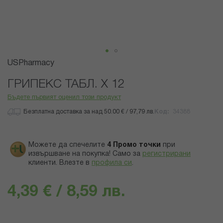
Преминете
USPharmacy
към
началото
ГРИПЕКС ТАБЛ. Х 12
на
Бъдете първият оценил този продукт
галерия
със
Безплатна доставка за над 50.00 € / 97,79 лв.
Код
34388
снимки
Можете да спечелите
4
Промо точки
при
извършване на покупка! Само за
регистрирани
клиенти.
Влезте в
профила си
.
4,39 € / 8,59 лв.