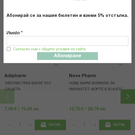
ИЗПРАТИ
Абонирай се за нашия бюлетин и вземи 5% отстъпка.
Имейл *
Популярни в тази категория
Съгласен съм с общите условия на сайта
Абониране
Adipharm
Nove Pharm
*ИБУЛЕК ПРАХ 600 МГ X10
НОВЕ ФАРМ ФОРМУЛА ЗА
САШЕТА
ИМУНИТЕТ ФОРТЕ Х 30 КАПС
7,69 € / 15.04 лв.
13,70 € / 26.79 лв.
КУПИ
КУПИ