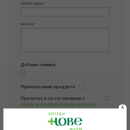
Имейл адрес
Мнение
Добави снимки
Препоръчвам продукта
Прочетох и се съгласявам с
Общите условия и политиката за
X
поверителност
*