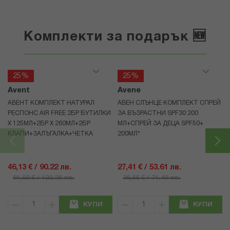
Комплекти за подарък 🆕
25%
25%
Avent
Avene
АВЕНТ КОМПЛЕКТ НАТУРАЛ
АВЕН СЛЪНЦЕ КОМПЛЕКТ СПРЕЙ
РЕСПОНС AIR FREE 2БР БУТИЛКИ
ЗА ВЪЗРАСТНИ SPF30 200
Х 125МЛ+2БР Х 260МЛ+2БР
МЛ+СПРЕЙ ЗА ДЕЦА SPF50+
КЛАПИ+ЗАЛЪГАЛКА+ЧЕТКА
200МЛ*
46,13 € / 90.22 лв.
27,41 € / 53.61 лв.
61,50 € / 120.28 лв.
36,55 € / 71.49 лв.
КУПИ
КУПИ