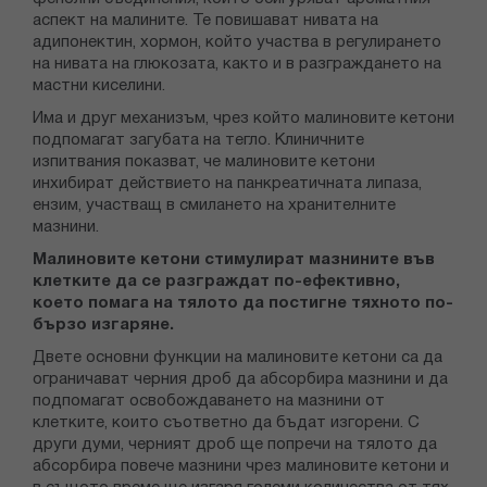
аспект на малините. Те повишават нивата на
адипонектин, хормон, който участва в регулирането
на нивата на глюкозата, както и в разграждането на
мастни киселини.
Има и друг механизъм, чрез който малиновите кетони
подпомагат загубата на тегло. Клиничните
изпитвания показват, че малиновите кетони
инхибират действието на панкреатичната липаза,
ензим, участващ в смилането на хранителните
мазнини.
Малиновите кетони стимулират мазнините във
клетките да се разграждат по-ефективно,
което помага на тялото да постигне тяхното по-
бързо изгаряне.
Двете основни функции на малиновите кетони са да
ограничават черния дроб да абсорбира мазнини и да
подпомагат освобождаването на мазнини от
клетките, които съответно да бъдат изгорени. С
други думи, черният дроб ще попречи на тялото да
абсорбира повече мазнини чрез малиновите кетони и