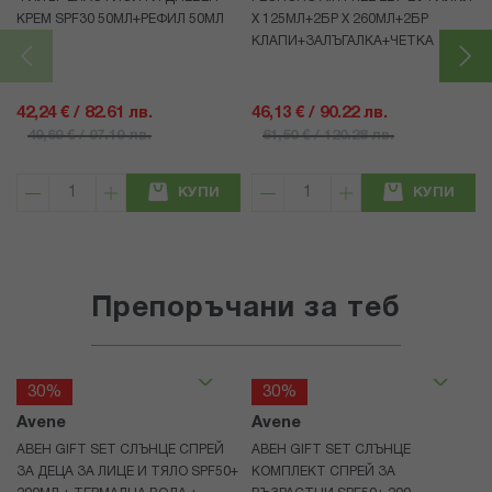
КРЕМ SPF30 50МЛ+РЕФИЛ 50МЛ
Х 125МЛ+2БР Х 260МЛ+2БР
КЛАПИ+ЗАЛЪГАЛКА+ЧЕТКА
42,24 € / 82.61 лв.
46,13 € / 90.22 лв.
49,69 € / 97.19 лв.
61,50 € / 120.28 лв.
КУПИ
КУПИ
Препоръчани за теб
30%
30%
Avene
Avene
АВЕН GIFT SET СЛЪНЦЕ СПРЕЙ
АВЕН GIFT SET СЛЪНЦЕ
ЗА ДЕЦА ЗА ЛИЦЕ И ТЯЛО SPF50+
КОМПЛЕКТ СПРЕЙ ЗА