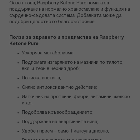
Освен това, Raspberry Ketone Pure помага за
поддържане на нормално храносмилане и функция на
сърдечно-съдовата система. Добавката може да
подобри цялостното благосъстояние.
Ползи за здравето и предимства на Raspberry
Ketone Pure
Ускорява метаболизма;
Подпомага изгарянето на мазнини по тялото,
вкл. и тези в черния дроб;
Потиска апетита;
Силно антиоксидантно действие;
Източник на протеини, фибри, витамини, желязо
и др.;
Подобрява кръвообращението;
Поддържане на енергийните нива;
Удобен прием – само 1 капсула дневно;