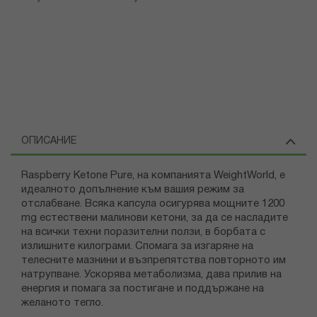
ОПИСАНИЕ
Raspberry Ketone Pure, на компанията WeightWorld, е
идеалното допълнение към вашия режим за
отслабване. Всяка капсула осигурява мощните 1200
mg естествени малинови кетони, за да се насладите
на всички техни поразителни ползи, в борбата с
излишните килограми. Спомага за изгаряне на
телесните мазнини и възпрепятства повторното им
натрупване. Ускорява метаболизма, дава прилив на
енергия и помага за постигане и поддържане на
желаното тегло.