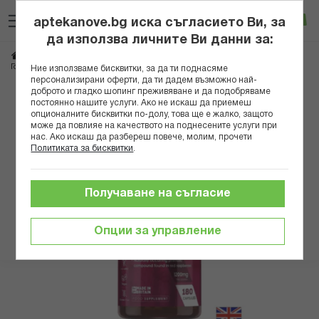
Прескачане
Търсене
Люб
Ко
към
aptekanove.bg иска съгласието Ви, за
съдържанието
Вход
да използва личните Ви данни за:
Начало
Хранителни добавки
Отслабване и детокс
Горене на мазнини - Малинови кетони, 1200 mg х180 капсули Weight Worl
Ние използваме бисквитки, за да ти поднасяме
персонализирани оферти, да ти дадем възможно най-
доброто и гладко шопинг преживяване и да подобряваме
Преминете
постоянно нашите услуги. Ако не искаш да приемеш
към
опционалните бисквитки по-долу, това ще е жалко, защото
може да повлияе на качеството на поднесените услуги при
края
нас. Ако искаш да разбереш повече, молим, прочети
на
Политиката за бисквитки
.
галерията
на
изображенията
Получаване на съгласие
Опции за управление