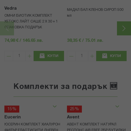
Vedra
МАДАЛ БАЛ КЛЕНОВ СИРОП 500
ОМНИ БИОТИК КОМПЛЕКТ
мл
ХЕТОКС ЛАЙТ САШЕ 2 X 30 + 1
ОПАКОВКА ПОДАРЪК
74,98 € / 146.65 лв.
38,35 € / 75.01 лв.
КУПИ
КУПИ
Комплекти за подарък 🆕
15%
25%
Eucerin
Avent
ЮСЕРИН КОМПЛЕКТ ХИАЛУРОН
АВЕНТ КОМПЛЕКТ НАТУРАЛ
ФИЛЪР ЕЛАСТИСИТИ ДНЕВЕН
РЕСПОНС AIR FREE 2БР БУТИЛКИ