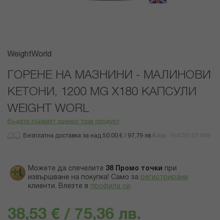
Преминете
WeightWorld
към
началото
ГОРЕНЕ НА МАЗНИНИ - МАЛИНОВИ
на
КЕТОНИ, 1200 MG Х180 КАПСУЛИ
галерия
със
WEIGHT WORL
снимки
Бъдете първият оценил този продукт
Безплатна доставка за над 50.00 € / 97,79 лв.
Код
RV430155 WW
Можете да спечелите
38
Промо точки
при
извършване на покупка! Само за
регистрирани
клиенти.
Влезте в
профила си
.
38,53 € / 75,36 лв.