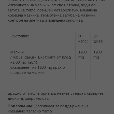
в същото време ще изгаря големи количества от тях.
Изгарянето на мазнини, от своя страна, води до
загуба на тегло, повишен метаболизъм, намалена
коремна мазнина, термогенна загуба на мазнини,
контрол на апетита и повишена липолиза.
Съставки:
В 1
Дн.
капс.:
доза:
Mалини
1200
1200
/Rubus idaeus/ Екстракт от плод
mg
mg
на 60 mg (20:1)
Еквивалент на 1200 mg прах от
плодове на малини
Брашно от кафяв ориз, магнезиев стеарат, силициев
диоксид, хипромелоза.
Приложение:
Допринася за поддържане на
нормално телесно тегло.