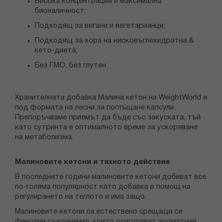
Висока концентрация и максимална
бионаличност;
Подходящ за вегани и вегетарианци;
Подходящ за хора на нисковъглехидратна &
кето-диета;
Без ГМО, без глутен.
Хранителната добавка Малина кетон на WeightWorld е
под формата на лесни за поглъщане капсули.
Препоръчваме приемът да бъде със закуската, тъй
като сутринта е оптималното време за ускоряване
на метаболизма.
Малиновите кетони и тяхното действие
В последните години малиновите кетони добиват все
по-голяма популярност като добавка в помощ на
регулирането на теглото и има защо.
Малиновите кетони са естествено срещащи се
фенолни съединения, които осигуряват ароматния