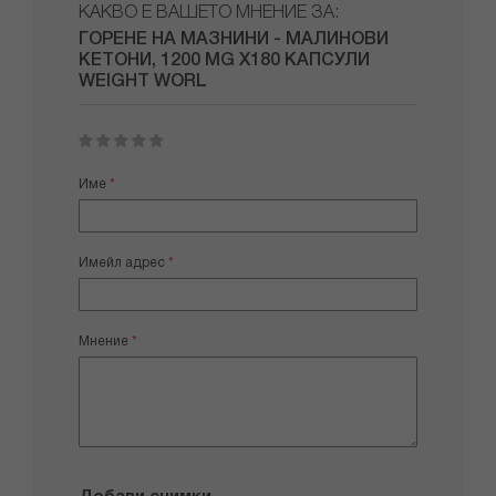
КАКВО Е ВАШЕТО МНЕНИЕ ЗА:
ГОРЕНЕ НА МАЗНИНИ - МАЛИНОВИ
КЕТОНИ, 1200 MG Х180 КАПСУЛИ
WEIGHT WORL
1
2
3
4
5
star
stars
stars
stars
stars
Име
Имейл адрес
Мнение