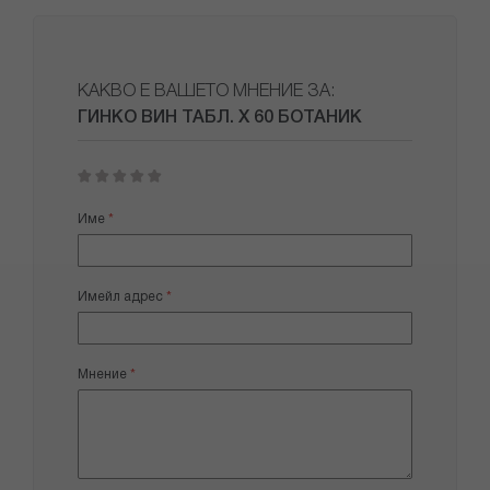
КАКВО Е ВАШЕТО МНЕНИЕ ЗА:
ГИНКО ВИН ТАБЛ. Х 60 БОТАНИК
1
2
3
4
5
star
stars
stars
stars
stars
Име
Имейл адрес
Мнение