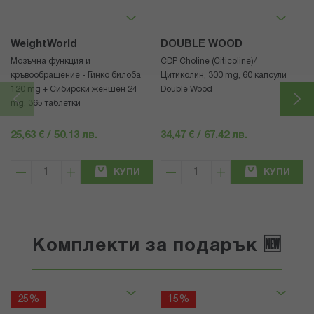
WeightWorld
DOUBLE WOOD
Mозъчна функция и
CDP Choline (Citicoline)/
кръвообращение - Гинко билоба
Цитиколин, 300 mg, 60 капсули
120 mg + Сибирски женшен 24
Double Wood
mg, 365 таблетки
25,63 € / 50.13 лв.
34,47 € / 67.42 лв.
КУПИ
КУПИ
Комплекти за подарък 🆕
25%
15%