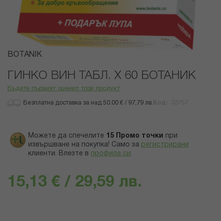
Преминете
BOTANIK
към
началото
ГИНКО ВИН ТАБЛ. Х 60 БОТАНИК
на
Бъдете първият оценил този продукт
галерия
със
Безплатна доставка за над 50.00 € / 97,79 лв.
Код
33757
снимки
Можете да спечелите
15
Промо точки
при
извършване на покупка! Само за
регистрирани
клиенти.
Влезте в
профила си
.
15,13 € / 29,59 лв.