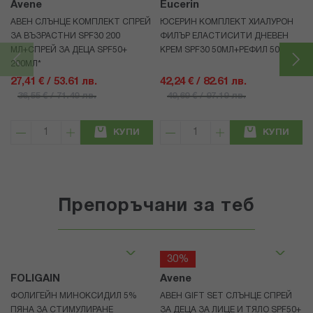
Avene
Eucerin
АВЕН СЛЪНЦЕ КОМПЛЕКТ СПРЕЙ
ЮСЕРИН КОМПЛЕКТ ХИАЛУРОН
ЗА ВЪЗРАСТНИ SPF30 200
ФИЛЪР ЕЛАСТИСИТИ ДНЕВЕН
МЛ+СПРЕЙ ЗА ДЕЦА SPF50+
КРЕМ SPF30 50МЛ+РЕФИЛ 50МЛ
200МЛ*
27,41 € / 53.61 лв.
42,24 € / 82.61 лв.
36,55 € / 71.49 лв.
49,69 € / 97.19 лв.
КУПИ
КУПИ
Препоръчани за теб
30%
FOLIGAIN
Avene
ФОЛИГЕЙН МИНОКСИДИЛ 5%
АВЕН GIFT SET СЛЪНЦЕ СПРЕЙ
ПЯНА ЗА СТИМУЛИРАНЕ
ЗА ДЕЦА ЗА ЛИЦЕ И ТЯЛО SPF50+