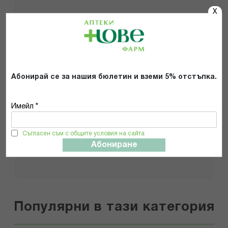
X
Добави снимки
Препоръчвам продукта
Прочетох и се съгласявам с
Абонирай се за нашия бюлетин и вземи 5% отстъпка.
Общите условия и политиката за
поверителност
*
Имейл *
Съгласен съм с общите условия на сайта
ИЗПРАТИ
Абониране
Популярни в тази категория