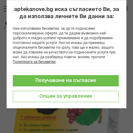
Прескачане
Търсене
Люб
Ко
към
aptekanove.bg иска съгласието Ви, за
съдържанието
Вход
да използва личните Ви данни за:
Начало
Хранителни добавки
Памет и оросяване
Оросяване на мозъка
ГИНКО ВИН ТАБЛ. Х 60 БОТАНИК
Ние използваме бисквитки, за да ти поднасяме
персонализирани оферти, да ти дадем възможно най-
доброто и гладко шопинг преживяване и да подобряваме
Преминете
постоянно нашите услуги. Ако не искаш да приемеш
към
опционалните бисквитки по-долу, това ще е жалко, защото
може да повлияе на качеството на поднесените услуги при
края
нас. Ако искаш да разбереш повече, молим, прочети
на
Политиката за бисквитки
.
галерията
на
изображенията
Получаване на съгласие
Опции за управление