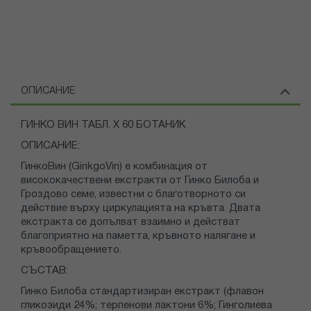
ОПИСАНИЕ
ГИНКО ВИН ТАБЛ. Х 60 БОТАНИК
ОПИСАНИЕ:
ГинкоВин (GinkgoVin) е комбинация от
висококачествени екстракти от Гинко Билоба и
Гроздово семе, известни с благотворното си
действие върху циркулацията на кръвта. Двата
екстракта се допълват взаимно и действат
благоприятно на паметта, кръвното налягане и
кръвообращението.
СЪСТАВ:
Гинко Билоба стандартизиран екстракт (флавон
гликозиди 24%; терпенови лактони 6%; Гинголиева