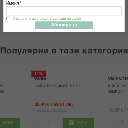
Имейл *
ИЗПРАТИ
Съгласен съм с общите условия на сайта
Абониране
Популярни в тази категори
11%
Vedra
VALENTI
ЗА
*ОМНИ БИОТИК 6 ПРАХ 60Г
ИНКОНТИН
30
25МЛ Х 14
35,44 € / 69.31 лв.
30,95 € /
40,03 € / 78.29 лв.
КУПИ
КУПИ