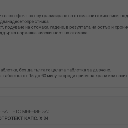
ителен ефект за неутрализиране на стомашните киселини, по
и дванадесетопръстника.
т, подуване на стомаха, гадене, в резултата на остър и хрони
ддържа нормална киселинност на стомаха.
аблетка, без да гълтате цялата таблетка за дъвчене.
 таблетка от 15 до 60 минути преди прием на храни или напит
Е ВАШЕТО МНЕНИЕ ЗА:
ОПРОТЕКТ КАПС. Х 24