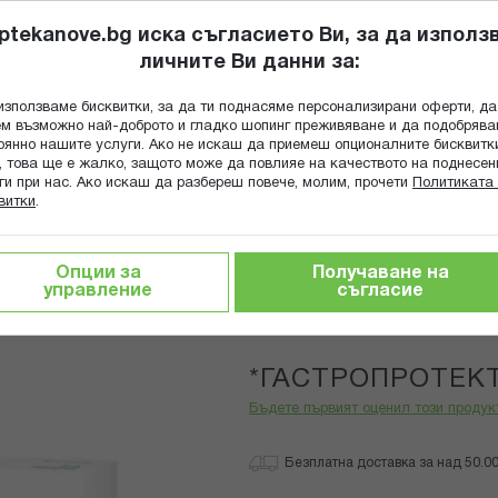
ptekanove.bg иска съгласието Ви, за да използ
личните Ви данни за:
ПОПИТАЙ Ф
използваме бисквитки, за да ти поднасяме персонализирани оферти, да
Търсене
м възможно най-доброто и гладко шопинг преживяване и да подобряв
оянно нашите услуги. Ако не искаш да приемеш опционалните бисквитк
КА
ГРИЖА ЗА МАЙКАТА И ДЕТЕТО
ХРАНИТЕЛНИ ДОБАВКИ
, това ще е жалко, защото може да повлияе на качеството на поднесен
ги при нас. Ако искаш да разбереш повече, молим, прочети
Политиката 
витки
.
шено храносмилане
*ГАСТРОПРОТЕКТ КАПС. Х 24
Опции за
Получаване на
управление
съгласие
Adipharm
*ГАСТРОПРОТЕКТ
Бъдете първият оценил този продук
Безплатна доставка за над 50.00 