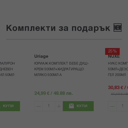
Комплекти за подарък 🆕
25%
Uriage
NUXE
ИАЛУРОН
ЮРИАЖ КОМПЛЕКТ БЕБЕ ДУШ-
НУКС КОМП
ДНЕВЕН
КРЕМ 500МЛ+ХИДРАТИРАЩО
50МЛ+ДЕЗ
ИЛ 50МЛ
МЛЯКО 500МЛ A
ГЕЛ 200МЛ
30,83 € /
24,99 € / 48.88 лв.
41,10 € / 
КУПИ
КУПИ