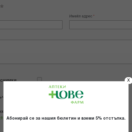
Имейл адрес
 снимки
X
ъчвам продукта
х и се съгласявам с
Общите условия и политиката за
телност
*
Абонирай се за нашия бюлетин и вземи 5% отстъпка.