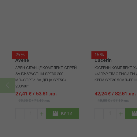
25%
15%
Avene
Eucerin
АВЕН СЛЪНЦЕ КОМПЛЕКТ СПРЕЙ
ЮСЕРИН КОМПЛЕКТ Х
ЗА ВЪЗРАСТНИ SPF30 200
ФИЛЪР ЕЛАСТИСИТИ 
МЛ+СПРЕЙ ЗА ДЕЦА SPF50+
КРЕМ SPF30 50МЛ+РЕФ
200МЛ*
27,41 € / 53.61 лв.
42,24 € / 82.61 лв.
36,55 € / 71.49 лв.
49,69 € / 97.19 лв.
КУПИ