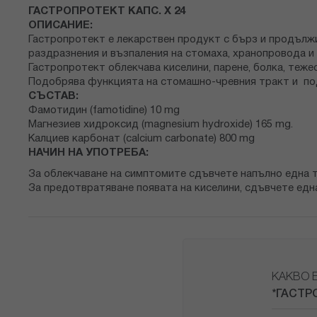
снимки
ГАСТРОПРОТЕКТ КАПС. Х 24
ОПИСАНИЕ:
Гастропротект е лекарствен продукт с бърз и продълж
раздразнения и възпаления на стомаха, хранопровода 
Гастропротект облекчава киселини, парене, болка, тежес
Подобрява функцията на стомашно-чревния тракт и по
СЪСТАВ:
Фамотидин (famotidine) 10 mg
Магнезиев хидроксид (magnesium hydroxide) 165 mg.
Калциев карбонат (calcium carbonate) 800 mg
НАЧИН НА УПОТРЕБА:
За облекчаване на симптомите сдъвчете напълно една т
За предотвратяване появата на киселини, сдъвчете една
КАКВО 
*ГАСТР