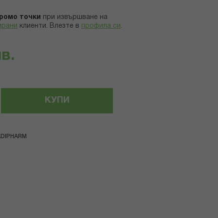
ромо точки
при извършване на
ирани
клиенти.
Влезте в
профила си
.
лв.
КУПИ
ADIPHARM