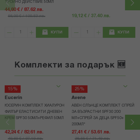
ТРОЙНО ДЕЙСТВИЕ 50МЛ
44,80 € / 87.62 лв.
19,12 € / 37.40 лв.
56,00 € / 109.53 лв.
КУПИ
КУПИ
Комплекти за подарък 🆕
15%
25%
Eucerin
Avene
ЮСЕРИН КОМПЛЕКТ ХИАЛУРОН
АВЕН СЛЪНЦЕ КОМПЛЕКТ СПРЕЙ
ФИЛЪР ЕЛАСТИСИТИ ДНЕВЕН
ЗА ВЪЗРАСТНИ SPF30 200
КРЕМ SPF30 50МЛ+РЕФИЛ 50МЛ
МЛ+СПРЕЙ ЗА ДЕЦА SPF50+
200МЛ*
42,24 € / 82.61 лв.
27,41 € / 53.61 лв.
49,69 € / 97.19 лв.
36,55 € / 71.49 лв.