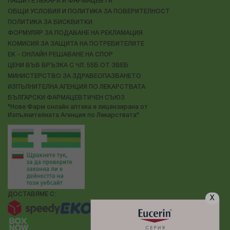
НАШИТЕ ЛЕКАРИ И ФАРМАЦЕВТИ
ОБЩИ УСЛОВИЯ И ПОЛИТИКА ЗА ПОВЕРИТЕЛНОСТ
ПОЛИТИКА ЗА БИСКВИТКИ
ФОРМУЛЯР ЗА ПОДАВАНЕ НА РЕКЛАМАЦИЯ
КОМИСИЯ ЗА ЗАЩИТА НА ПОТРЕБИТЕЛИТЕ
ЕК - ОНЛАЙН РЕШАВАНЕ НА СПОР
ЦЕНИ ВЪВ ВРЪЗКА С ЧЛ. 55Б ОТ ЗВЕБ
МИНИСТЕРСТВО ЗА ЗДРАВЕОПАЗВАНЕТО
ИЗПЪЛНИТЕЛНА АГЕНЦИЯ ПО ЛЕКАРСТВАТА
БЪЛГАРСКИ ФАРМАЦЕВТИЧЕН СЪЮЗ
"Нове Фарм онлайн аптека е лицензирана от
Изпълнителната Агенция по Лекарствата"
ДОСТАВЯМЕ С:
X