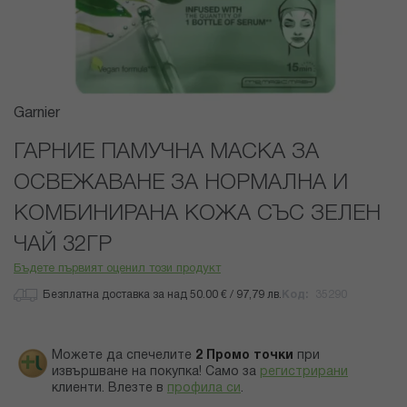
Преминете
Garnier
към
началото
ГАРНИЕ ПАМУЧНА МАСКА ЗА
на
ОСВЕЖАВАНЕ ЗА НОРМАЛНА И
галерия
със
КОМБИНИРАНА КОЖА СЪС ЗЕЛЕН
снимки
ЧАЙ 32ГР
Бъдете първият оценил този продукт
Безплатна доставка за над 50.00 € / 97,79 лв.
Код
35290
Можете да спечелите
2
Промо точки
при
извършване на покупка! Само за
регистрирани
клиенти.
Влезте в
профила си
.