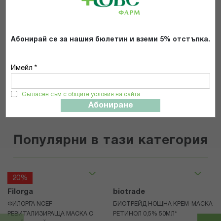
Прочетох и се съгласявам с
Общите условия и политиката за
поверителност
*
Абонирай се за нашия бюлетин и вземи 5% отстъпка.
Имейл *
ИЗПРАТИ
Съгласен съм с общите условия на сайта
Абониране
Популярни в тази категория
20%
Filorga
biotrade
ФИЛОРГА NCEF
БИОТРЕЙД НОЩНА КРЕМ-МАСКА
РЕВИТАЛИЗИРАЩА МАСКА С
РЕТИНОЛ 0,5% 50МЛ*