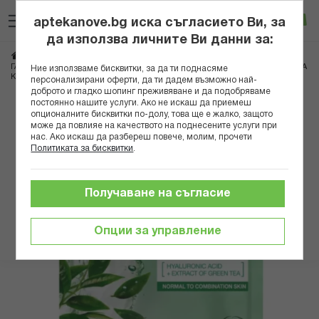
Прескачане
Търсене
Люб
Ко
към
aptekanove.bg иска съгласието Ви, за
съдържанието
Вход
да използва личните Ви данни за:
Начало
Козметика
Козметика за лице
Маски за лице
ГАРНИЕ ПАМУЧНА МАСКА ЗА ОСВЕЖАВАНЕ ЗА НОРМАЛНА И КОМБИНИРАНА
Ние използваме бисквитки, за да ти поднасяме
КОЖА СЪС ЗЕЛЕН ЧАЙ 32ГР
персонализирани оферти, да ти дадем възможно най-
доброто и гладко шопинг преживяване и да подобряваме
постоянно нашите услуги. Ако не искаш да приемеш
Преминете
опционалните бисквитки по-долу, това ще е жалко, защото
към
може да повлияе на качеството на поднесените услуги при
нас. Ако искаш да разбереш повече, молим, прочети
края
Политиката за бисквитки
.
на
галерията
на
Получаване на съгласие
изображенията
Опции за управление