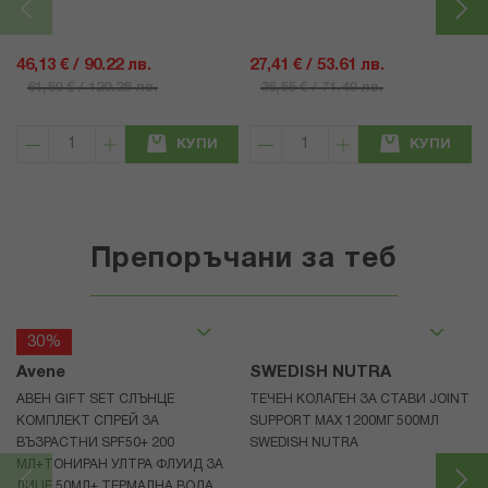
46,13 € / 90.22 лв.
27,41 € / 53.61 лв.
61,50 € / 120.28 лв.
36,55 € / 71.49 лв.
КУПИ
КУПИ
Препоръчани за теб
30%
Avene
SWEDISH NUTRA
АВЕН GIFT SET СЛЪНЦЕ
ТЕЧЕН КОЛАГЕН ЗА СТАВИ JOINT
КОМПЛЕКТ СПРЕЙ ЗА
SUPPORT MAX 1200МГ 500МЛ
ВЪЗРАСТНИ SPF50+ 200
SWEDISH NUTRA
МЛ+ТОНИРАН УЛТРА ФЛУИД ЗА
ЛИЦЕ 50МЛ+ ТЕРМАЛНА ВОДА