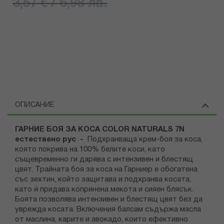
3,57 € / 6,98 лв.
ОПИСАНИЕ
ГАРНИЕ БОЯ ЗА КОСА COLOR NATURALS 7N
естествено рус -
Подхранваща крем-боя за коса,
която покрива на 100% белите коси, като
същевременно ги дарява с интензивен и блестящ
цвят. Трайната боя за коса на Гарниер е обогатена
със зехтин, който защитава и подхранва косата,
като ѝ придава копринена мекота и сияен блясък.
Боята позволява интензивен и блестящ цвят без да
уврежда косата. Включения балсам съдържа масла
от маслина, карите и авокадо, които ефективно