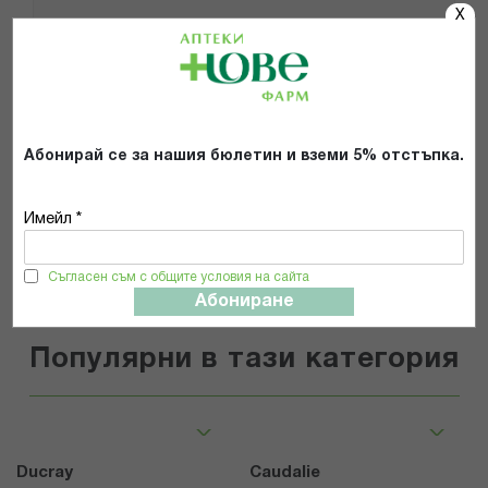
X
Препоръчвам продукта
Прочетох и се съгласявам с
Общите условия и политиката за
поверителност
*
Абонирай се за нашия бюлетин и вземи 5% отстъпка.
ИЗПРАТИ
Имейл *
Съгласен съм с общите условия на сайта
Абониране
Популярни в тази категория
Ducray
Caudalie