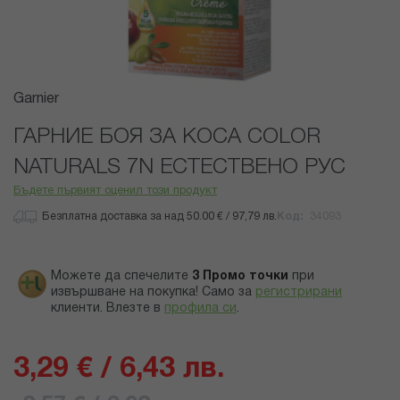
Преминете
Garnier
към
началото
ГАРНИЕ БОЯ ЗА КОСА COLOR
на
NATURALS 7N ЕСТЕСТВЕНО РУС
галерия
със
Бъдете първият оценил този продукт
снимки
Безплатна доставка за над 50.00 € / 97,79 лв.
Код
34093
Можете да спечелите
3
Промо точки
при
извършване на покупка! Само за
регистрирани
клиенти.
Влезте в
профила си
.
3,29 € / 6,43 лв.