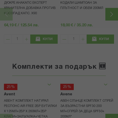
ДЮКРЕ АНАКАПС ЕКСПЕРТ
КОДАЛИ ШАМПОАН ЗА
ХРАНИТЕЛНА ДОБАВКА ПРОТИВ
ПЛЪТНОСТ И ОБЕМ 200МЛ
КОСОПАД КАПС. Х90
64,19 € / 125.54 лв.
18,00 € / 35.20 лв.
КУПИ
КУПИ
Комплекти за подарък 🆕
25%
25%
Avent
Avene
АВЕНТ КОМПЛЕКТ НАТУРАЛ
АВЕН СЛЪНЦЕ КОМПЛЕКТ СПРЕЙ
РЕСПОНС AIR FREE 2БР БУТИЛКИ
ЗА ВЪЗРАСТНИ SPF30 200
Х 125МЛ+2БР Х 260МЛ+2БР
МЛ+СПРЕЙ ЗА ДЕЦА SPF50+
КЛАПИ+ЗАЛЪГАЛКА+ЧЕТКА
200МЛ*