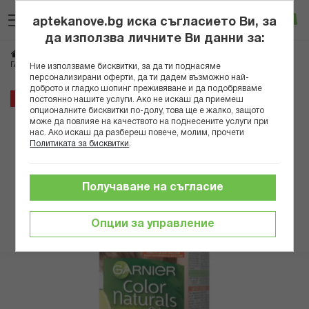
Прескачане
Търсене
Люб
Ко
към
aptekanove.bg иска съгласието Ви, за
съдържанието
Вход
да използва личните Ви данни за:
Начало
Козметика
Бои за коса и оцветители
ГАРНИЕ БОЯ ЗА КОСА COLOR NATURALS 7N естествено рус
Ние използваме бисквитки, за да ти поднасяме
персонализирани оферти, да ти дадем възможно най-
доброто и гладко шопинг преживяване и да подобряваме
Преминете
8%
постоянно нашите услуги. Ако не искаш да приемеш
към
опционалните бисквитки по-долу, това ще е жалко, защото
може да повлияе на качеството на поднесените услуги при
края
нас. Ако искаш да разбереш повече, молим, прочети
на
Политиката за бисквитки
.
галерията
на
изображенията
Получаване на съгласие
Опции за управление