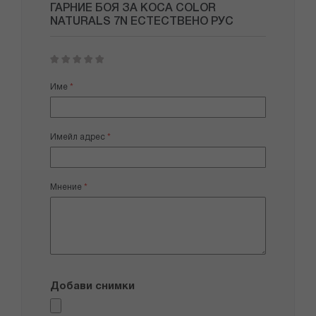
ГАРНИЕ БОЯ ЗА КОСА COLOR
NATURALS 7N ЕСТЕСТВЕНО РУС
1
2
3
4
5
star
stars
stars
stars
stars
Име
Имейл адрес
Мнение
Добави снимки