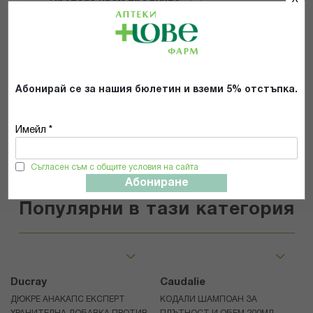
Препоръчвам продукта
Прочетох и се съгласявам с
Общите условия и политиката за
поверителност
*
Абонирай се за нашия бюлетин и вземи 5% отстъпка.
ИЗПРАТИ
Имейл *
Съгласен съм с общите условия на сайта
Абониране
Популярни в тази категория
Ducray
Caudalie
ДЮКРЕ АНАКАПС ЕКСПЕРТ
КОДАЛИ ШАМПОАН ЗА