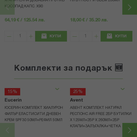
ХРАНИТЕЛНА ДОБАВКА ПРОТИВ
ПЛЪТНОСТ И ОБЕМ 200МЛ
КОСОПАД КАПС. Х90
64,19 € / 125.54 лв.
18,00 € / 35.20 лв.
КУПИ
КУПИ
Комплекти за подарък 🆕
15%
25%
Eucerin
Avent
ЮСЕРИН КОМПЛЕКТ ХИАЛУРОН
АВЕНТ КОМПЛЕКТ НАТУРАЛ
ФИЛЪР ЕЛАСТИСИТИ ДНЕВЕН
РЕСПОНС AIR FREE 2БР БУТИЛКИ
КРЕМ SPF30 50МЛ+РЕФИЛ 50МЛ
Х 125МЛ+2БР Х 260МЛ+2БР
КЛАПИ+ЗАЛЪГАЛКА+ЧЕТКА