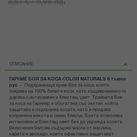
3,57 € / 6,98 лв.
ОПИСАНИЕ
ГАРНИЕ БОЯ ЗА КОСА COLOR NATURALS 6 тъмно
рус -
Подхранваща крем-боя за коса, която
покрива на 100% белите коси, като същевременно ги
дарява с интензивен и блестящ цвят. Трайната боя
за коса на Гарниер е обогатена със зехтин, който
защитава и подхранва косата, като ѝ придава
копринена мекота и сияен блясък. Боята позволява
интензивен и блестящ цвят без да уврежда косата.
Включения балсам съдържа масла от маслина,
карите и авокадо, които ефективно защитават