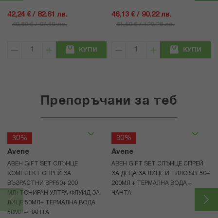
42,24 € / 82.61 лв.
46,13 € / 90.22 лв.
49,69 € / 97.19 лв.
61,50 € / 120.28 лв.
КУПИ
КУПИ
Препоръчани за теб
30%
30%
Avene
Avene
АВЕН GIFT SET СЛЪНЦЕ
АВЕН GIFT SET СЛЪНЦЕ СПРЕЙ
КОМПЛЕКТ СПРЕЙ ЗА
ЗА ДЕЦА ЗА ЛИЦЕ И ТЯЛО SPF50+
ВЪЗРАСТНИ SPF50+ 200
200МЛ + ТЕРМАЛНА ВОДА +
МЛ+ТОНИРАН УЛТРА ФЛУИД ЗА
ЧАНТА
ЛИЦЕ 50МЛ+ ТЕРМАЛНА ВОДА
50МЛ + ЧАНТА