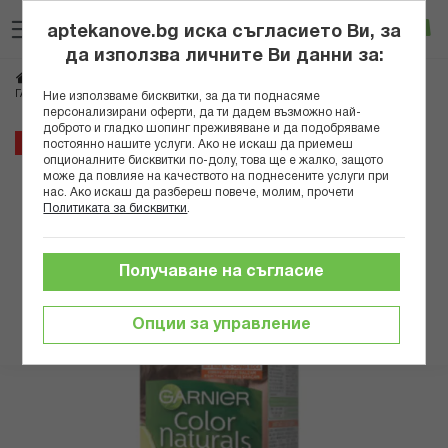
Прескачане
Търсене
Люб
Ко
към
aptekanove.bg иска съгласието Ви, за
съдържанието
Вход
да използва личните Ви данни за:
Начало
Козметика
Бои за коса и оцветители
ГАРНИЕ БОЯ ЗА КОСА COLOR NATURALS 6 тъмно рус
Ние използваме бисквитки, за да ти поднасяме
персонализирани оферти, да ти дадем възможно най-
доброто и гладко шопинг преживяване и да подобряваме
Преминете
8%
постоянно нашите услуги. Ако не искаш да приемеш
към
опционалните бисквитки по-долу, това ще е жалко, защото
може да повлияе на качеството на поднесените услуги при
края
нас. Ако искаш да разбереш повече, молим, прочети
на
Политиката за бисквитки
.
галерията
на
изображенията
Получаване на съгласие
Опции за управление