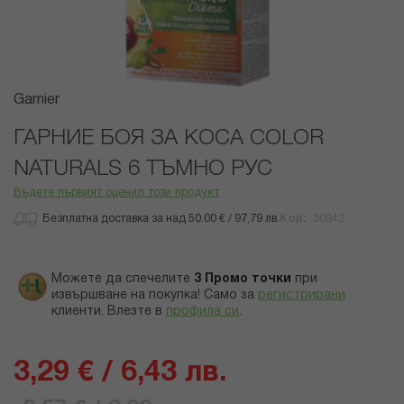
Преминете
Garnier
към
началото
ГАРНИЕ БОЯ ЗА КОСА COLOR
на
NATURALS 6 ТЪМНО РУС
галерия
със
Бъдете първият оценил този продукт
снимки
Безплатна доставка за над 50.00 € / 97,79 лв.
Код
30942
Можете да спечелите
3
Промо точки
при
извършване на покупка! Само за
регистрирани
клиенти.
Влезте в
профила си
.
3,29 € / 6,43 лв.