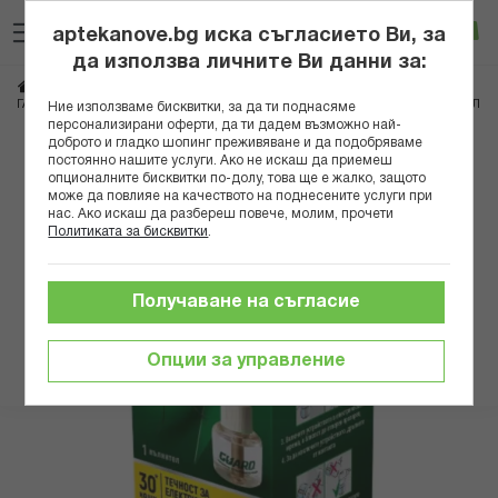
Прескачане
Търсене
Люб
Ко
към
aptekanove.bg иска съгласието Ви, за
съдържанието
Вход
да използва личните Ви данни за:
Начало
Козметика
Репеленти и инсектициди
ГАРДЛАЙН ТЕЧНОСТ ЗА ЕЛЕКТРИЧЕСКИ ИЗПАРИТЕЛ ПРОТИВ КОМАРИ 30МЛ
Ние използваме бисквитки, за да ти поднасяме
персонализирани оферти, да ти дадем възможно най-
доброто и гладко шопинг преживяване и да подобряваме
Преминете
постоянно нашите услуги. Ако не искаш да приемеш
към
опционалните бисквитки по-долу, това ще е жалко, защото
може да повлияе на качеството на поднесените услуги при
края
нас. Ако искаш да разбереш повече, молим, прочети
на
Политиката за бисквитки
.
галерията
на
изображенията
Получаване на съгласие
Опции за управление