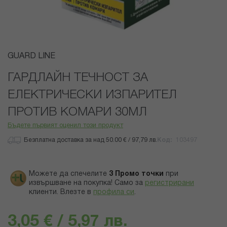
Преминете
GUARD LINE
към
началото
ГАРДЛАЙН ТЕЧНОСТ ЗА
на
ЕЛЕКТРИЧЕСКИ ИЗПАРИТЕЛ
галерия
със
ПРОТИВ КОМАРИ 30МЛ
снимки
Бъдете първият оценил този продукт
Безплатна доставка за над 50.00 € / 97,79 лв.
Код
103497
Можете да спечелите
3
Промо точки
при
извършване на покупка! Само за
регистрирани
клиенти.
Влезте в
профила си
.
3,05 € / 5,97 лв.