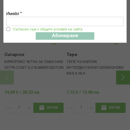
Имейл *
Популярни в тази категория
Съгласен съм с общите условия на сайта
Абониране
Curaprox
Tepe
КУРАПРОКС ЧЕТКА ЗА ЗЪБИ 5460
ТЕПЕ ЧЗ ИЗИПИК
УЛТРА СОФТ Х 2 SUMMER EDITION
ИНТЕРДЕНТАЛНИ СИЛИКОНОВИ
XS/S Х 36 А
14,99 € / 29.32 лв.
7,15 € / 13.98 лв.
КУПИ
КУПИ