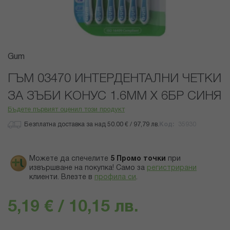
Преминете
Gum
към
началото
ГЪМ 03470 ИНТЕРДЕНТАЛНИ ЧЕТКИ
на
ЗА ЗЪБИ КОНУС 1.6ММ Х 6БР СИНЯ
галерия
със
Бъдете първият оценил този продукт
снимки
Безплатна доставка за над 50.00 € / 97,79 лв.
Код
35930
Можете да спечелите
5
Промо точки
при
извършване на покупка! Само за
регистрирани
клиенти.
Влезте в
профила си
.
5,19 € / 10,15 лв.