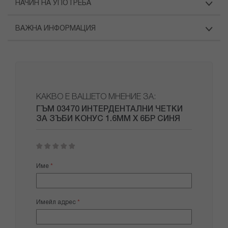
НАЧИН НА УПОТРЕБА
ВАЖНА ИНФОРМАЦИЯ
КАКВО Е ВАШЕТО МНЕНИЕ ЗА:
ГЪМ 03470 ИНТЕРДЕНТАЛНИ ЧЕТКИ
ЗА ЗЪБИ КОНУС 1.6ММ Х 6БР СИНЯ
1
2
3
4
5
star
stars
stars
stars
stars
Име
Имейл адрес