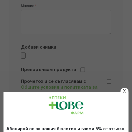
Мнение
Добави снимки
Препоръчвам продукта
Прочетох и се съгласявам с
Общите условия и политиката за
X
поверителност
*
ИЗПРАТИ
Абонирай се за нашия бюлетин и вземи 5% отстъпка.