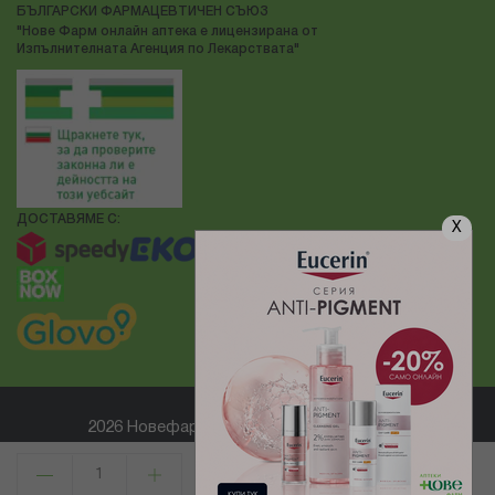
БЪЛГАРСКИ ФАРМАЦЕВТИЧЕН СЪЮЗ
"Нове Фарм онлайн аптека е лицензирана от
Изпълнителната Агенция по Лекарствата"
ДОСТАВЯМЕ С:
X
2026 Новефарм ® Всички права запазени
Електронен магазин
разработен и поддържан от
КУПИ