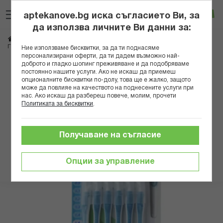
Прескачане
Търсене
Люб
Ко
към
aptekanove.bg иска съгласието Ви, за
съдържанието
Вход
да използва личните Ви данни за:
Начало
Козметика
Продукти за устна хигиена
Четки за зъби и конци
ГЪМ 03470 ИНТЕРДЕНТАЛНИ ЧЕТКИ ЗА ЗЪБИ КОНУС 1.6ММ Х 6БР СИНЯ
Ние използваме бисквитки, за да ти поднасяме
персонализирани оферти, да ти дадем възможно най-
доброто и гладко шопинг преживяване и да подобряваме
Преминете
постоянно нашите услуги. Ако не искаш да приемеш
към
опционалните бисквитки по-долу, това ще е жалко, защото
може да повлияе на качеството на поднесените услуги при
края
нас. Ако искаш да разбереш повече, молим, прочети
на
Политиката за бисквитки
.
галерията
на
изображенията
Получаване на съгласие
Опции за управление