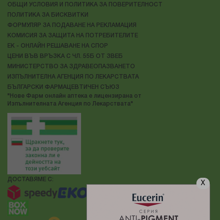
ОБЩИ УСЛОВИЯ И ПОЛИТИКА ЗА ПОВЕРИТЕЛНОСТ
ПОЛИТИКА ЗА БИСКВИТКИ
ФОРМУЛЯР ЗА ПОДАВАНЕ НА РЕКЛАМАЦИЯ
КОМИСИЯ ЗА ЗАЩИТА НА ПОТРЕБИТЕЛИТЕ
ЕК - ОНЛАЙН РЕШАВАНЕ НА СПОР
ЦЕНИ ВЪВ ВРЪЗКА С ЧЛ. 55Б ОТ ЗВЕБ
МИНИСТЕРСТВО ЗА ЗДРАВЕОПАЗВАНЕТО
ИЗПЪЛНИТЕЛНА АГЕНЦИЯ ПО ЛЕКАРСТВАТА
БЪЛГАРСКИ ФАРМАЦЕВТИЧЕН СЪЮЗ
"Нове Фарм онлайн аптека е лицензирана от
Изпълнителната Агенция по Лекарствата"
ДОСТАВЯМЕ С:
X