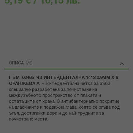
5,19 € / 10,15 лв.
ОПИСАНИЕ
ГЪМ 03465 ЧЗ ИНТЕРДЕНТАЛНА 1412 0.9ММ Х 6
ОРАНЖЕВА А -
Интердентална четка за зъби
специално разработена за почистване на
междузъбното пространство от плаката и
остатъците от храна. С антибактериално покритие
на власинките и подвижна глава, която се огъва под
ъгъл, достигайки дори и до най-трудните за
почистване места.