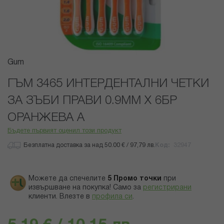
Преминете
Gum
към
началото
ГЪМ 3465 ИНТЕРДЕНТАЛНИ ЧЕТКИ
на
ЗА ЗЪБИ ПРАВИ 0.9ММ Х 6БР
галерия
със
ОРАНЖЕВА А
снимки
Бъдете първият оценил този продукт
Безплатна доставка за над 50.00 € / 97,79 лв.
Код
32947
Можете да спечелите
5
Промо точки
при
извършване на покупка! Само за
регистрирани
клиенти.
Влезте в
профила си
.