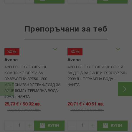
Препоръчани за теб
30%
30%
Avene
Avene
АВЕН GIFT SET СЛЪНЦЕ
АВЕН GIFT SET СЛЪНЦЕ СПРЕЙ
КОМПЛЕКТ СПРЕЙ ЗА
ЗА ДЕЦА ЗА ЛИЦЕ И ТЯЛО SPF50+
ВЪЗРАСТНИ SPF50+ 200
200МЛ + ТЕРМАЛНА ВОДА +
МЛ+ТОНИРАН УЛТРА ФЛУИД ЗА
ЧАНТА
ЛИЦЕ 50МЛ+ ТЕРМАЛНА ВОДА
50МЛ + ЧАНТА
25,73 € / 50.32 лв.
20,71 € / 40.51 лв.
36,76 € / 71.90 лв.
29,59 € / 57.87 лв.
КУПИ
КУПИ