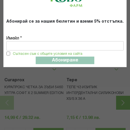
ИЗПРАТИ
Абонирай се за нашия бюлетин и вземи 5% отстъпка.
Имейл *
Популярни в тази категория
Съгласен съм с общите условия на сайта
Абониране
Curaprox
Tepe
КУРАПРОКС ЧЕТКА ЗА ЗЪБИ 5460
ТЕПЕ ЧЗ ИЗИПИК
УЛТРА СОФТ Х 2 SUMMER EDITION
ИНТЕРДЕНТАЛНИ СИЛИКОНОВИ
XS/S Х 36 А
14,99 € / 29.32 лв.
7,15 € / 13.98 лв.