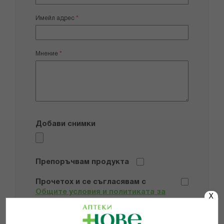
Имейл адрес
Мнение
Добави снимки
Препоръчвам продукта
Прочетох и се съгласявам с
Общите условия и политиката за
X
поверителност
*