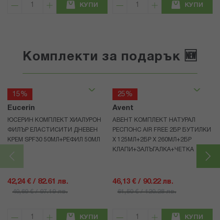
КУПИ
КУПИ
Комплекти за подарък 🆕
15%
25%
Eucerin
Avent
ЮСЕРИН КОМПЛЕКТ ХИАЛУРОН
АВЕНТ КОМПЛЕКТ НАТУРАЛ
ФИЛЪР ЕЛАСТИСИТИ ДНЕВЕН
РЕСПОНС AIR FREE 2БР БУТИЛКИ
КРЕМ SPF30 50МЛ+РЕФИЛ 50МЛ
Х 125МЛ+2БР Х 260МЛ+2БР
КЛАПИ+ЗАЛЪГАЛКА+ЧЕТКА
42,24 € / 82.61 лв.
46,13 € / 90.22 лв.
49,69 € / 97.19 лв.
61,50 € / 120.28 лв.
КУПИ
КУПИ