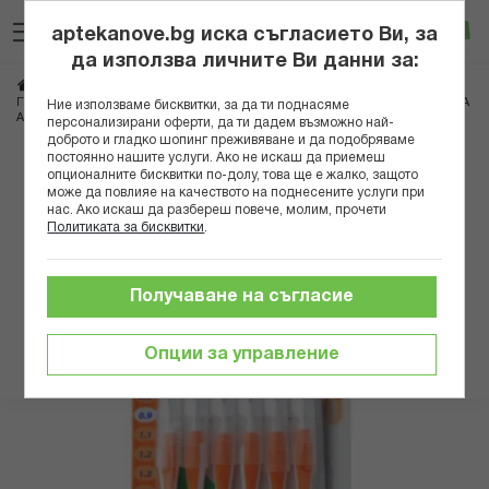
Прескачане
Търсене
Люб
Ко
към
aptekanove.bg иска съгласието Ви, за
съдържанието
Вход
да използва личните Ви данни за:
Начало
Козметика
Продукти за устна хигиена
Четки за зъби и конци
ГЪМ 3465 ИНТЕРДЕНТАЛНИ ЧЕТКИ ЗА ЗЪБИ ПРАВИ 0.9ММ Х 6БР ОРАНЖЕВА
Ние използваме бисквитки, за да ти поднасяме
А
персонализирани оферти, да ти дадем възможно най-
доброто и гладко шопинг преживяване и да подобряваме
постоянно нашите услуги. Ако не искаш да приемеш
Преминете
опционалните бисквитки по-долу, това ще е жалко, защото
към
може да повлияе на качеството на поднесените услуги при
нас. Ако искаш да разбереш повече, молим, прочети
края
Политиката за бисквитки
.
на
галерията
на
Получаване на съгласие
изображенията
Опции за управление