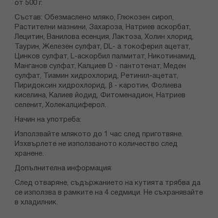
от 500 г.
Състав: Обезмаслено мляко, Глюкозен сироп,
Растителни мазнини, Захароза, Натриев аскорбат,
Лецитин, Ванилова есенция, Лактоза, Холин хлорид,
Таурин, Железен сулфат, DL- а токоферил ацетат,
Цинков сулфат, L-аскорбил палмитат, Никотинамид,
Манганов сулфат, Калциев D - пантотенат, Меден
сулфат, Тиамин хидрохлорид, Ретинил-ацетат,
Пиридоксин хидрохлорид, β - каротин, Фолиева
киселина, Калиев йодид, Фитоменадион, Натриев
селенит, Холекалциферол.
Начин на употреба:
Използвайте млякото до 1 час след приготвяне.
Изхвърлете не използваното количество след
хранене.
Допълнителна информация:
След отваряне, съдържанието на кутията трябва да
се използва в рамките на 4 седмици. Не съхранявайте
в хладилник.