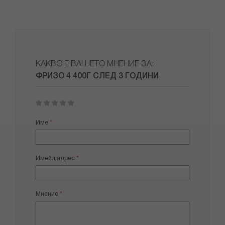
КАКВО Е ВАШЕТО МНЕНИЕ ЗА:
ФРИЗО 4 400Г СЛЕД 3 ГОДИНИ
1
2
3
4
5
star
stars
stars
stars
stars
Име
Имейл адрес
Мнение