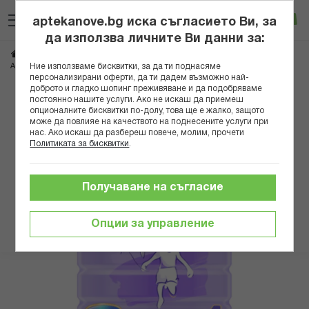
Прескачане
Търсене
Люб
Ко
към
aptekanove.bg иска съгласието Ви, за
съдържанието
Вход
да използва личните Ви данни за:
Начало
Грижа за майката и детето
Бебешки храни и напитки
ФРИЗО 4 400Г СЛЕД 3 ГОДИНИ
Ние използваме бисквитки, за да ти поднасяме
Адаптирани млека
персонализирани оферти, да ти дадем възможно най-
доброто и гладко шопинг преживяване и да подобряваме
Преминете
постоянно нашите услуги. Ако не искаш да приемеш
опционалните бисквитки по-долу, това ще е жалко, защото
към
може да повлияе на качеството на поднесените услуги при
края
нас. Ако искаш да разбереш повече, молим, прочети
на
Политиката за бисквитки
.
галерията
на
изображенията
Получаване на съгласие
Опции за управление