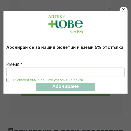
X
Добави снимки
Препоръчвам продукта
Абонирай се за нашия бюлетин и вземи 5% отстъпка.
Прочетох и се съгласявам с
Общите условия и политиката за
Имейл *
поверителност
*
Съгласен съм с общите условия на сайта
Абониране
ИЗПРАТИ