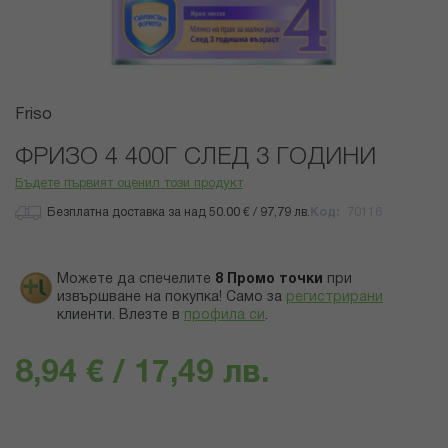
Преминете
Friso
към
началото
ФРИЗО 4 400Г СЛЕД 3 ГОДИНИ
на
Бъдете първият оценил този продукт
галерия
със
Безплатна доставка за над 50.00 € / 97,79 лв.
Код
70116
снимки
Можете да спечелите
8
Промо точки
при
извършване на покупка! Само за
регистрирани
клиенти.
Влезте в
профила си
.
8,94 € / 17,49 лв.