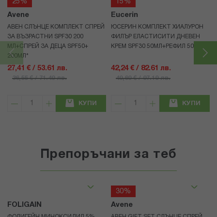
25%
15%
Avene
Eucerin
АВЕН СЛЪНЦЕ КОМПЛЕКТ СПРЕЙ
ЮСЕРИН КОМПЛЕКТ ХИАЛУРОН
ЗА ВЪЗРАСТНИ SPF30 200
ФИЛЪР ЕЛАСТИСИТИ ДНЕВЕН
МЛ+СПРЕЙ ЗА ДЕЦА SPF50+
КРЕМ SPF30 50МЛ+РЕФИЛ 50МЛ
200МЛ*
27,41 € / 53.61 лв.
42,24 € / 82.61 лв.
36,55 € / 71.49 лв.
49,69 € / 97.19 лв.
КУПИ
КУПИ
Препоръчани за теб
30%
FOLIGAIN
Avene
ФОЛИГЕЙН МИНОКСИДИЛ 5%
АВЕН GIFT SET СЛЪНЦЕ СПРЕЙ