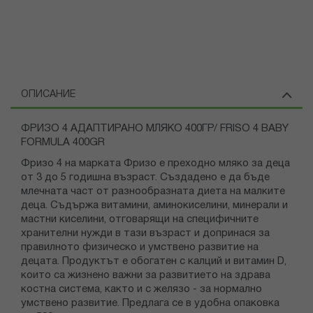
ОПИСАНИЕ
ФРИЗО 4 АДАПТИРАНО МЛЯКО 400ГР/ FRISO 4 BABY
FORMULA 400GR
Фризо 4 на марката Фризо е преходно мляко за деца
от 3 до 5 годишна възраст. Създадено е да бъде
млечната част от разнообразната диета на малките
деца. Съдържа витамини, аминокиселини, минерали и
мастни киселини, отговарящи на специфичните
хранителни нужди в тази възраст и допринася за
правилното физическо и умствено развитие на
децата. Продуктът е обогатен с калций и витамин D,
които са жизнено важни за развитието на здрава
костна система, както и с желязо - за нормално
умствено развитие. Предлага се в удобна опаковка