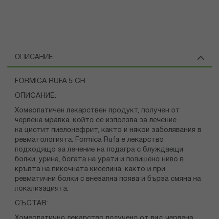
ОПИСАНИЕ
FORMICA RUFA 5 CH
ОПИСАНИЕ:
Хомеопатичен лекарствен продукт, получен от
червена мравка, който се използва за лечение
на цистит пиелонефрит, както и някои заболявания в
ревматологията. Formica Rufa е лекарство
подходящо за лечение на подагра с блуждаещи
болки, урина, богата на урати и повишено ниво в
кръвта на пикочната киселина, както и при
ревматични болки с внезапна поява и бърза смяна на
локализацията.
СЪСТАВ:
Хомеопатично лекарство получено от вид червена