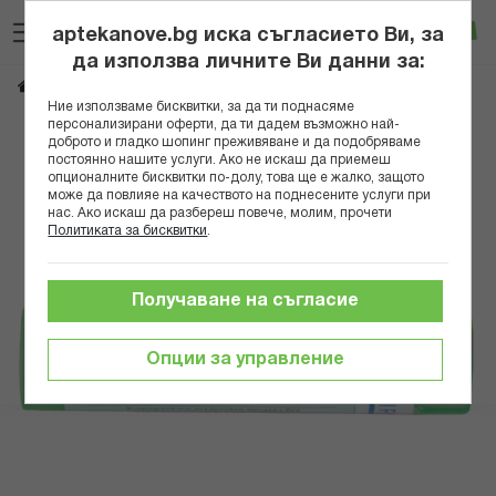
Прескачане
Търсене
Люб
Ко
към
aptekanove.bg иска съгласието Ви, за
съдържанието
Вход
да използва личните Ви данни за:
FORMICA RUFA 5 CH
Начало
Здраве
Хомеопатия
Монопрепарати
Ние използваме бисквитки, за да ти поднасяме
персонализирани оферти, да ти дадем възможно най-
Преминете
доброто и гладко шопинг преживяване и да подобряваме
постоянно нашите услуги. Ако не искаш да приемеш
към
опционалните бисквитки по-долу, това ще е жалко, защото
края
може да повлияе на качеството на поднесените услуги при
на
нас. Ако искаш да разбереш повече, молим, прочети
галерията
Политиката за бисквитки
.
на
изображенията
Получаване на съгласие
Опции за управление