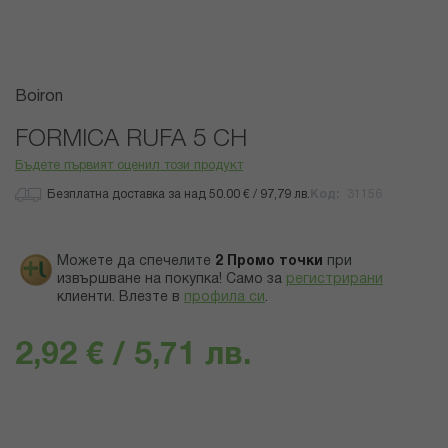
Преминете
Boiron
към
началото
FORMICA RUFA 5 CH
на
Бъдете първият оценил този продукт
галерия
със
Безплатна доставка за над 50.00 € / 97,79 лв.
Код
31156
снимки
Можете да спечелите
2
Промо точки
при
извършване на покупка! Само за
регистрирани
клиенти.
Влезте в
профила си
.
2,92 € / 5,71 лв.