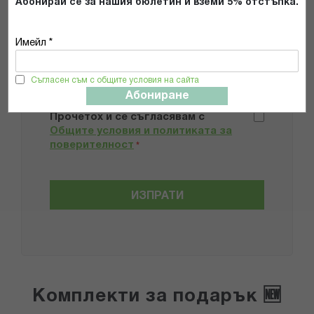
Абонирай се за нашия бюлетин и вземи 5% отстъпка.
Добави снимки
Имейл *
Съгласен съм с общите условия на сайта
Препоръчвам продукта
Абониране
Прочетох и се съгласявам с
Общите условия и политиката за
поверителност
*
ИЗПРАТИ
Комплекти за подарък 🆕