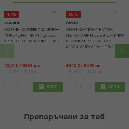
15%
25%
Eucerin
Avent
ЮСЕРИН КОМПЛЕКТ ХИАЛУРОН
АВЕНТ КОМПЛЕКТ НАТУРАЛ
ФИЛЪР ЕЛАСТИСИТИ ДНЕВЕН
РЕСПОНС AIR FREE 2БР БУТИЛКИ
КРЕМ SPF30 50МЛ+РЕФИЛ 50МЛ
Х 125МЛ+2БР Х 260МЛ+2БР
КЛАПИ+ЗАЛЪГАЛКА+ЧЕТКА
42,24 € / 82.61 лв.
46,13 € / 90.22 лв.
49,69 € / 97.19 лв.
61,50 € / 120.28 лв.
КУПИ
КУПИ
Препоръчани за теб