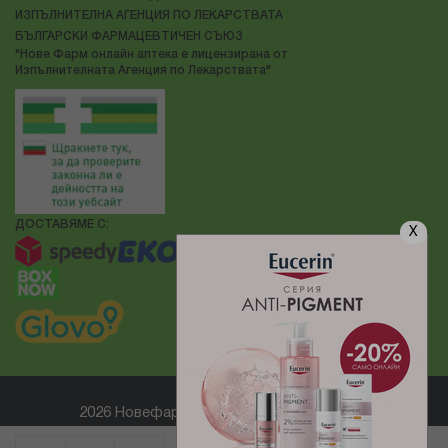
ИЗПЪЛНИТЕЛНА АГЕНЦИЯ ПО ЛЕКАРСТВАТА
БЪЛГАРСКИ ФАРМАЦЕВТИЧЕН СЪЮЗ
"Нове Фарм онлайн аптека е лицензирана от
Изпълнителната Агенция по Лекарствата"
ДОСТАВЯМЕ С:
X
2026 Новефарм ® Всички права запазени
Електронен магазин