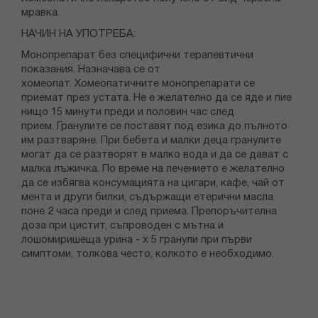
мравка.
НАЧИН НА УПОТРЕБА:
Монопрепарат без специфични терапевтични
показания. Назначава се от
хомеопат. Хомеопатичните монопрепарати се
приемат през устата. Не е желателно да се яде и пие
нищо 15 минути преди и половин час след
прием. Гранулите се поставят под езика до пълното
им разтваряне. При бебета и малки деца гранулите
могат да се разтворят в малко вода и да се дават с
малка лъжичка. По време на лечението е желателно
да се избягва консумацията на цигари, кафе, чай от
мента и други билки, съдържащи етерични масла
поне 2 часа преди и след приема. Препоръчителна
доза при цистит, съпроводен с мътна и
лошомиришеща урина - х 5 гранули при първи
симптоми, толкова често, колкото е необходимо.