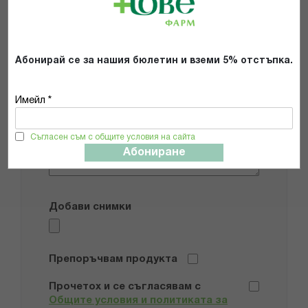
star
stars
stars
stars
stars
Име
Абонирай се за нашия бюлетин и вземи 5% отстъпка.
Имейл адрес
Имейл *
Мнение
Съгласен съм с общите условия на сайта
Абониране
Добави снимки
Препоръчвам продукта
Прочетох и се съгласявам с
Общите условия и политиката за