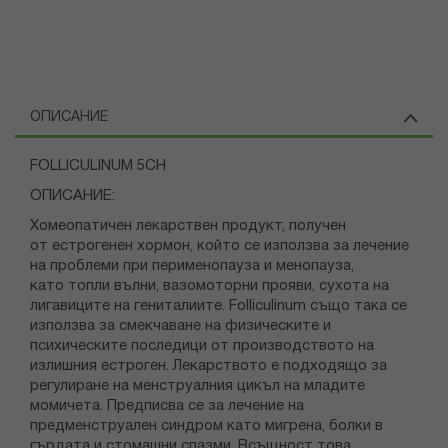
ОПИСАНИЕ
FOLLICULINUM 5CH
ОПИСАНИЕ:
Хомеопатичен лекарствен продукт, получен
от естрогенен хормон, който се използва за лечение
на проблеми при перименопауза и менопауза,
като топли вълни, вазомоторни прояви, сухота на
лигавиците на гениталиите. Folliculinum също така се
използва за смекчаване на физическите и
психическите последици от производството на
излишния естроген. Лекарството е подходящо за
регулиране на менструалния цикъл на младите
момичета. Предписва се за лечение на
предменструален синдром като мигрена, болки в
гърдата и стомашни спазми. Всъщност това