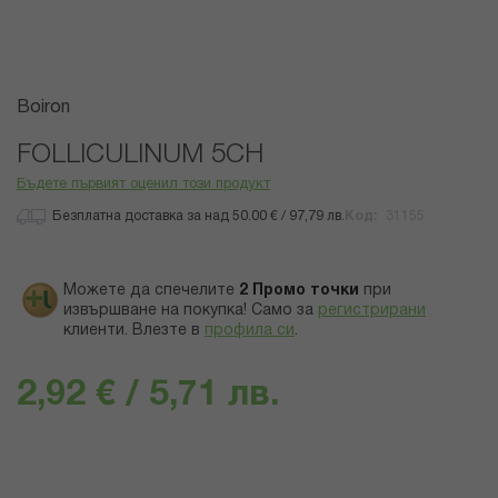
Преминете
Boiron
към
началото
FOLLICULINUM 5CH
на
Бъдете първият оценил този продукт
галерия
със
Безплатна доставка за над 50.00 € / 97,79 лв.
Код
31155
снимки
Можете да спечелите
2
Промо точки
при
извършване на покупка! Само за
регистрирани
клиенти.
Влезте в
профила си
.
2,92 € / 5,71 лв.