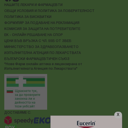
НАШИТЕ ЛЕКАРИ И ФАРМАЦЕВТИ
ОБЩИ УСЛОВИЯ И ПОЛИТИКА ЗА ПОВЕРИТЕЛНОСТ
ПОЛИТИКА ЗА БИСКВИТКИ
ФОРМУЛЯР ЗА ПОДАВАНЕ НА РЕКЛАМАЦИЯ
КОМИСИЯ ЗА ЗАЩИТА НА ПОТРЕБИТЕЛИТЕ
ЕК - ОНЛАЙН РЕШАВАНЕ НА СПОР
ЦЕНИ ВЪВ ВРЪЗКА С ЧЛ. 55Б ОТ ЗВЕБ
МИНИСТЕРСТВО ЗА ЗДРАВЕОПАЗВАНЕТО
ИЗПЪЛНИТЕЛНА АГЕНЦИЯ ПО ЛЕКАРСТВАТА
БЪЛГАРСКИ ФАРМАЦЕВТИЧЕН СЪЮЗ
"Нове Фарм онлайн аптека е лицензирана от
Изпълнителната Агенция по Лекарствата"
ДОСТАВЯМЕ С:
X