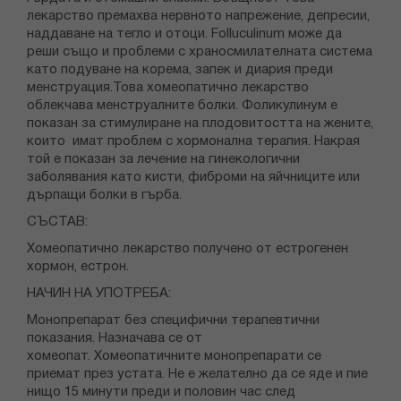
лекарство премахва нервното напрежение, депресии,
наддаване на тегло и отоци. Folluculinum може да
реши също и проблеми с храносмилателната система
като подуване на корема, запек и диария преди
менструация.Това хомеопатично лекарство
облекчава менструалните болки. Фоликулинум е
показан за стимулиране на плодовитостта на жените,
които имат проблем с хормонална терапия. Накрая
той е показан за лечение на гинекологични
заболявания като кисти, фиброми на яйчниците или
дърпащи болки в гърба.
СЪСТАВ:
Хомеопатично лекарство получено от естрогенен
хормон, естрон.
НАЧИН НА УПОТРЕБА:
Монопрепарат без специфични терапевтични
показания. Назначава се от
хомеопат. Хомеопатичните монопрепарати се
приемат през устата. Не е желателно да се яде и пие
нищо 15 минути преди и половин час след