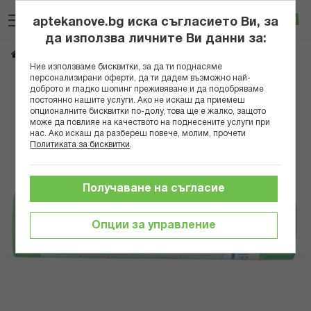
Прескачане
Търсене
Люб
Ко
към
aptekanove.bg иска съгласието Ви, за
съдържанието
Вход
да използва личните Ви данни за:
FOLLICULINUM 5CH
Начало
Здраве
Хомеопатия
Монопрепарати
Ние използваме бисквитки, за да ти поднасяме
персонализирани оферти, да ти дадем възможно най-
Преминете
доброто и гладко шопинг преживяване и да подобряваме
постоянно нашите услуги. Ако не искаш да приемеш
към
опционалните бисквитки по-долу, това ще е жалко, защото
края
може да повлияе на качеството на поднесените услуги при
на
нас. Ако искаш да разбереш повече, молим, прочети
галерията
Политиката за бисквитки
.
на
изображенията
Получаване на съгласие
Опции за управление