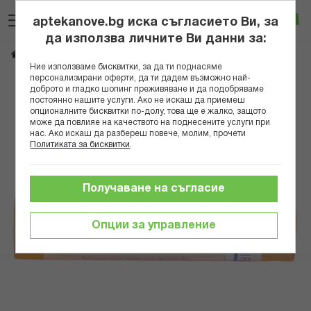
Прескачане
Търсене
Люб
Ко
към
aptekanove.bg иска съгласието Ви, за
съдържанието
Вход
да използва личните Ви данни за:
FOLLICULINUM 15CH
Начало
Здраве
Хомеопатия
Монопрепарати
Ние използваме бисквитки, за да ти поднасяме
персонализирани оферти, да ти дадем възможно най-
Преминете
доброто и гладко шопинг преживяване и да подобряваме
постоянно нашите услуги. Ако не искаш да приемеш
към
опционалните бисквитки по-долу, това ще е жалко, защото
края
може да повлияе на качеството на поднесените услуги при
на
нас. Ако искаш да разбереш повече, молим, прочети
галерията
Политиката за бисквитки
.
на
изображенията
Получаване на съгласие
Опции за управление