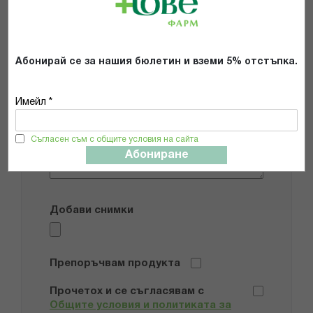
star
stars
stars
stars
stars
Име
Абонирай се за нашия бюлетин и вземи 5% отстъпка.
Имейл адрес
Имейл *
Мнение
Съгласен съм с общите условия на сайта
Абониране
Добави снимки
Препоръчвам продукта
Прочетох и се съгласявам с
Общите условия и политиката за