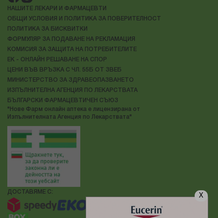
НАШИТЕ ЛЕКАРИ И ФАРМАЦЕВТИ
ОБЩИ УСЛОВИЯ И ПОЛИТИКА ЗА ПОВЕРИТЕЛНОСТ
ПОЛИТИКА ЗА БИСКВИТКИ
ФОРМУЛЯР ЗА ПОДАВАНЕ НА РЕКЛАМАЦИЯ
КОМИСИЯ ЗА ЗАЩИТА НА ПОТРЕБИТЕЛИТЕ
ЕК - ОНЛАЙН РЕШАВАНЕ НА СПОР
ЦЕНИ ВЪВ ВРЪЗКА С ЧЛ. 55Б ОТ ЗВЕБ
МИНИСТЕРСТВО ЗА ЗДРАВЕОПАЗВАНЕТО
ИЗПЪЛНИТЕЛНА АГЕНЦИЯ ПО ЛЕКАРСТВАТА
БЪЛГАРСКИ ФАРМАЦЕВТИЧЕН СЪЮЗ
"Нове Фарм онлайн аптека е лицензирана от
Изпълнителната Агенция по Лекарствата"
ДОСТАВЯМЕ С:
X