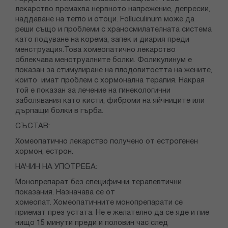
лекарство премахва нервното напрежение, депресии,
наддаване на тегло и отоци. Folluculinum може да
реши също и проблеми с храносмилателната система
като подуване на корема, запек и диария преди
менструация.Това хомеопатично лекарство
облекчава менструалните болки. Фоликулинум е
показан за стимулиране на плодовитостта на жените,
които имат проблем с хормонална терапия. Накрая
той е показан за лечение на гинекологични
заболявания като кисти, фиброми на яйчниците или
дърпащи болки в гърба.
СЪСТАВ:
Хомеопатично лекарство получено от естрогенен
хормон, естрон.
НАЧИН НА УПОТРЕБА:
Монопрепарат без специфични терапевтични
показания. Назначава се от
хомеопат. Хомеопатичните монопрепарати се
приемат през устата. Не е желателно да се яде и пие
нищо 15 минути преди и половин час след