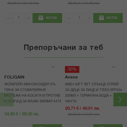
49,69 € / 97.19 лв.
36,55 € / 71.49 лв.
КУПИ
КУПИ
Препоръчани за теб
30%
FOLIGAIN
Avene
ФОЛИГЕЙН МИНОКСИДИЛ 5%
АВЕН GIFT SET СЛЪНЦЕ СПРЕЙ
ПЯНА ЗА СТИМУЛИРАНЕ
ЗА ДЕЦА ЗА ЛИЦЕ И ТЯЛО SPF50+
РАСТЕЖА НА КОСАТА И ПРОТИВ
200МЛ + ТЕРМАЛНА ВОДА +
КОСОПАД ЗА МЪЖЕ 3X60МЛ 4472
ЧАНТА
20,71 € / 40.51 лв.
34,90 € / 68.26 лв.
29,59 € / 57.87 лв.