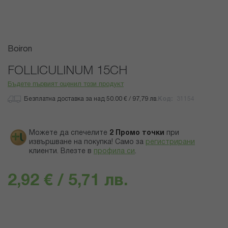
Преминете
Boiron
към
началото
FOLLICULINUM 15CH
на
Бъдете първият оценил този продукт
галерия
със
Безплатна доставка за над 50.00 € / 97,79 лв.
Код
31154
снимки
Можете да спечелите
2
Промо точки
при
извършване на покупка! Само за
регистрирани
клиенти.
Влезте в
профила си
.
2,92 € / 5,71 лв.