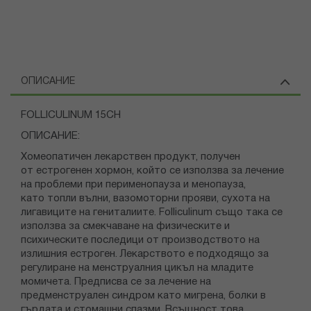
ОПИСАНИЕ
FOLLICULINUM 15CH
ОПИСАНИЕ:
Хомеопатичен лекарствен продукт, получен
от естрогенен хормон, който се използва за лечение
на проблеми при перименопауза и менопауза,
като топли вълни, вазомоторни прояви, сухота на
лигавиците на гениталиите. Folliculinum също така се
използва за смекчаване на физическите и
психическите последици от производството на
излишния естроген. Лекарството е подходящо за
регулиране на менструалния цикъл на младите
момичета. Предписва се за лечение на
предменструален синдром като мигрена, болки в
гърдата и стомашни спазми. Всъщност това