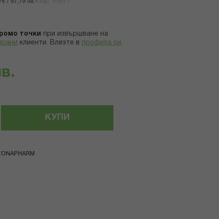
€ / 97,79 лв.
Код
69677
ромо точки
при извършване на
ирани
клиенти.
Влезте в
профила си
.
лв.
КУПИ
ZONAPHARM