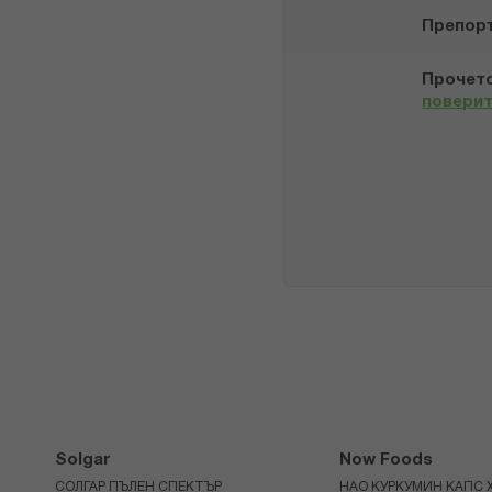
Препор
Прочето
повери
Solgar
Now Foods
СОЛГАР ПЪЛЕН СПЕКТЪР
НАО КУРКУМИН КАПС Х