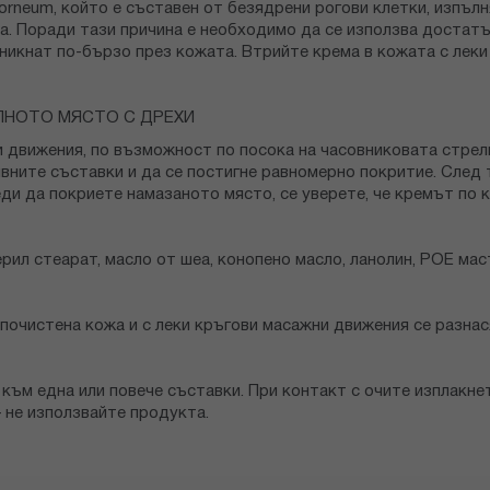
Corneum, който е съставен от безядрени рогови клетки, изпъ
а. Поради тази причина е необходимо да се използва достат
оникнат по-бързо през кожата. Втрийте крема в кожата с лек
ОЛНОТО МЯСТО С ДРЕХИ
и движения, по възможност по посока на часовниковата стрел
ивните съставки и да се постигне равномерно покритие. След
еди да покриете намазаното място, се уверете, че кремът по 
ерил стеарат, масло от шеа, конопено масло, ланолин, POE ма
 почистена кожа и с леки кръгови масажни движения се разнас
 към една или повече съставки. При контакт с очите изплакне
– не използвайте продукта.