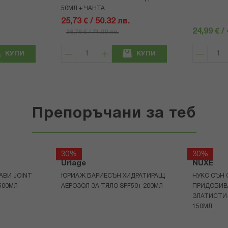
50МЛ + ЧАНТА
25,73 € / 50.32 лв.
24,99 € /
36,76 € / 71.90 лв.
КУПИ
КУПИ
Препоръчани за теб
30%
30%
Uriage
NUXE
АВИ JOINT
ЮРИАЖ БАРИЕСЪН ХИДРАТИРАЩ
НУКС СЪН 
500МЛ
АЕРОЗОЛ ЗА ТЯЛО SPF50+ 200МЛ
ПРИДОБИВ
ЗЛАТИСТИ
150МЛ