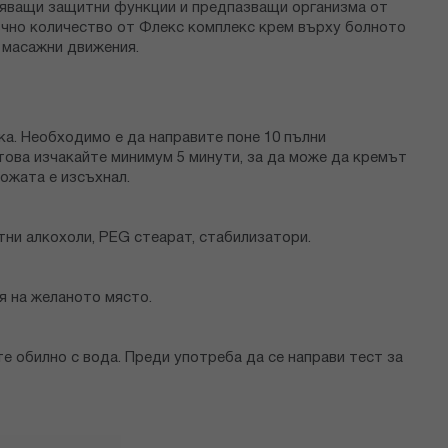
лняващи защитни функции и предпазващи организма от
ъчно количество от Флекс комплекс крем върху болното
и масажни движения.
ка. Необходимо е да направите поне 10 пълни
 това изчакайте минимум 5 минути, за да може да кремът
кожата е изсъхнал.
стни алкохоли, PEG стеарат, стабилизатори.
я на желаното място.
те обилно с вода. Преди употреба да се направи тест за