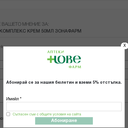
Е ВАШЕТО МНЕНИЕ ЗА:
КОМПЛЕКС КРЕМ 50МЛ ЗОНАФАРМ
X
Имейл адрес
Абонирай се за нашия бюлетин и вземи 5% отстъпка.
Имейл *
Съгласен съм с общите условия на сайта
 снимки
Абониране