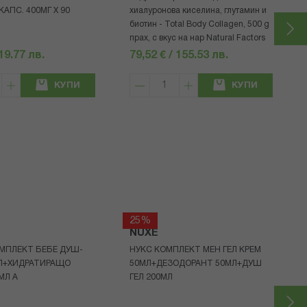
АПС. 400МГ Х 90
хиалуронова киселина, глутамин и
биотин - Total Body Collagen, 500 g
прах, с вкус на нар Natural Factors
 19.77 лв.
79,52 € / 155.53 лв.
КУПИ
КУПИ
25%
NUXE
МПЛЕКТ БЕБЕ ДУШ-
НУКС КОМПЛЕКТ МЕН ГЕЛ КРЕМ
МЛ+ХИДРАТИРАЩО
50МЛ+ДЕЗОДОРАНТ 50МЛ+ДУШ
МЛ A
ГЕЛ 200МЛ