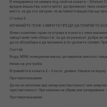
В епидермиса се намира под слой на кожата – Stratum 
вредни вещества, които могат да проникнат през кожат
място, за да сте сигурни, че активните вещества ще пр
Стъпка 3:
ИЗЧАКАЙТЕ ПОНЕ 5 МИНУТИ ПРЕДИ ДА ПОКРИЕТЕ Б
Флекс комплекс крем се втрива в кожата с леки масажн
завъртания /или оборота/, за да се разнесат добре акт
да се абсорбира и да проникне в по-долните слоеве. Пр
Състав:
Вода, MSM, есенциални масла, цетеарилов алкохол, глиц
Начин на употреба:
Втривайте в кожата 2 – 3 пъти дневно. Нанася се върху
Противопоказания:
Да не се използва при хиперчувствителност или алергия
чувствителност. При наличие на обрив или зачервяване 
Противопоказания: