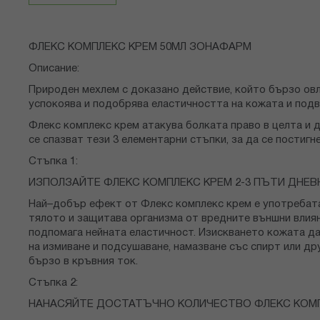
снимки
ФЛЕКС КОМПЛЕКС КРЕМ 50МЛ ЗОНАФАРМ
Описание:
Природен мехлем с доказано действие, който бързо овл
успокоява и подобрява еластичността на кожата и подв
Флекс комплекс крем атакува болката право в целта и д
се спазват тези 3 елементарни стъпки, за да се постиг
Стъпка 1:
ИЗПОЛЗАЙТЕ ФЛЕКС КОМПЛЕКС КРЕМ 2-3 ПЪТИ ДНЕ
Най–добър ефект от Флекс комплекс крем е употребата 
тялото и защитава организма от вредните външни влияни
подпомага нейната еластичност. Изискването кожата да
на измиване и подсушаване, намазване със спирт или д
бързо в кръвния ток.
Стъпка 2:
НАНАСЯЙТЕ ДОСТАТЪЧНО КОЛИЧЕСТВО ФЛЕКС КОМП