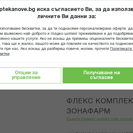
ptekanove.bg иска съгласието Ви, за да използ
личните Ви данни за:
ПОПИТАЙ Ф
използваме бисквитки, за да ти поднасяме персонализирани оферти, да
Търсене
м възможно най-доброто и гладко шопинг преживяване и да подобряв
оянно нашите услуги. Ако не искаш да приемеш опционалните бисквитк
КА
ГРИЖА ЗА МАЙКАТА И ДЕТЕТО
ХРАНИТЕЛНИ ДОБАВКИ
, това ще е жалко, защото може да повлияе на качеството на поднесен
ги при нас. Ако искаш да разбереш повече, молим, прочети
Политиката 
витки
.
С КОМПЛЕКС КРЕМ 50МЛ ЗОНАФАРМ
Опции за
Получаване на
управление
съгласие
ZonaPharm
ФЛЕКС КОМПЛЕК
ЗОНАФАРМ
Бъдете първият оценил този продук