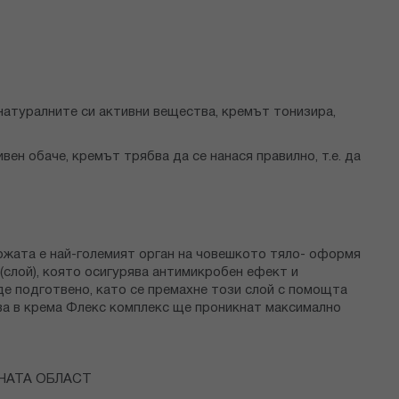
натуралните си активни вещества, кремът тонизира,
ен обаче, кремът трябва да се нанася правилно, т.е. да
ожата е най-големият орган на човешкото тяло- оформя
(слой), която осигурява антимикробен ефект и
де подготвено, като се премахне този слой с помощта
тва в крема Флекс комплекс ще проникнат максимално
НАТА ОБЛАСТ