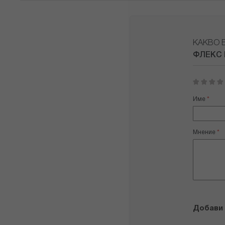
КАКВО 
ФЛЕКС 
1
2
3
4
5
star
stars
stars
stars
stars
Име
Мнение
Добави