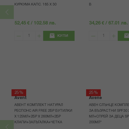
КУРКУМА КАПС. 185 Х 30
В
52,45 € / 102.58 лв.
34,26 € / 67.01 лв.
КУПИ
25%
25%
Avent
Avene
АВЕНТ КОМПЛЕКТ НАТУРАЛ
АВЕН СЛЪНЦЕ КОМПЛЕ
РЕСПОНС AIR FREE 2БР БУТИЛКИ
ЗА ВЪЗРАСТНИ SPF30 
Х 125МЛ+2БР Х 260МЛ+2БР
МЛ+СПРЕЙ ЗА ДЕЦА SP
КЛАПИ+ЗАЛЪГАЛКА+ЧЕТКА
200МЛ*