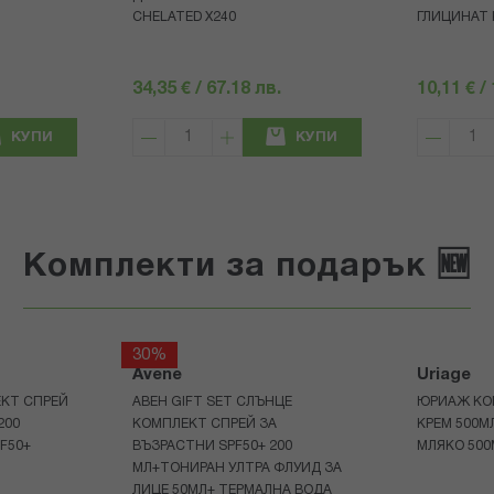
CHELATED Х240
ГЛИЦИНАТ К
34,35 € / 67.18 лв.
10,11 € /
КУПИ
КУПИ
Комплекти за подарък 🆕
30%
Avene
Uriage
КТ СПРЕЙ
АВЕН GIFT SET СЛЪНЦЕ
ЮРИАЖ КО
200
КОМПЛЕКТ СПРЕЙ ЗА
КРЕМ 500
F50+
ВЪЗРАСТНИ SPF50+ 200
МЛЯКО 500
МЛ+ТОНИРАН УЛТРА ФЛУИД ЗА
ЛИЦЕ 50МЛ+ ТЕРМАЛНА ВОДА