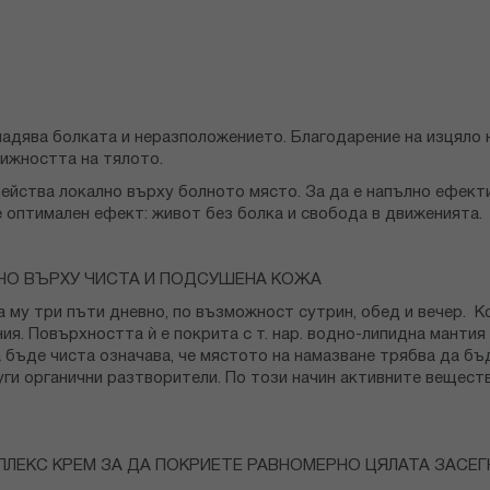
адява болката и неразположението. Благодарение на изцяло 
ижността на тялото.
ейства локално върху болното място. За да е напълно ефектив
не оптимален ефект: живот без болка и свобода в движенията.
ВНО ВЪРХУ ЧИСТА И ПОДСУШЕНА КОЖА
му три пъти дневно, по възможност сутрин, обед и вечер. К
я. Повърхността ѝ е покрита с т. нар. водно-липидна мантия 
 бъде чиста означава, че мястото на намазване трябва да бъ
руги органични разтворители. По този начин активните вещес
ЛЕКС КРЕМ ЗА ДА ПОКРИЕТЕ РАВНОМЕРНО ЦЯЛАТА ЗАСЕГ