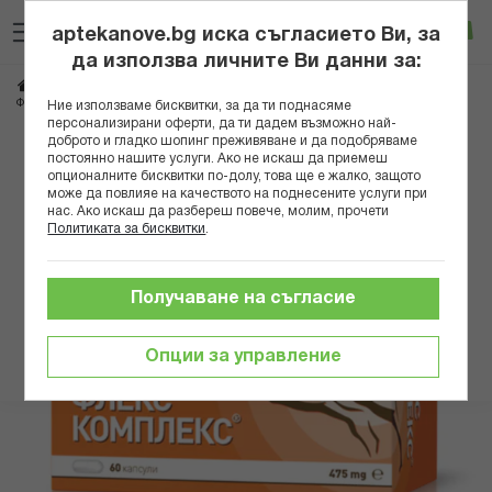
Прескачане
Търсене
Люб
Ко
към
aptekanove.bg иска съгласието Ви, за
съдържанието
Вход
да използва личните Ви данни за:
Начало
Хранителни добавки
Стави и кости
ФЛЕКС КОМПЛЕКС КАПС. 475МГ. Х 60 ЗОНАФАРМ
Ние използваме бисквитки, за да ти поднасяме
персонализирани оферти, да ти дадем възможно най-
доброто и гладко шопинг преживяване и да подобряваме
Преминете
постоянно нашите услуги. Ако не искаш да приемеш
към
опционалните бисквитки по-долу, това ще е жалко, защото
може да повлияе на качеството на поднесените услуги при
края
нас. Ако искаш да разбереш повече, молим, прочети
на
Политиката за бисквитки
.
галерията
на
изображенията
Получаване на съгласие
Опции за управление