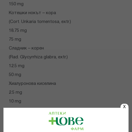
150 mg
Котешки нокът – кора
(Cort. Unkaria tomentosa, extr.)
18.75 mg
75 mg
Сладник – корен
(Rad. Glycyrrhiza glabra, extr.)
12.5 mg
50 mg
Хиалуронова киселина
2.5 mg
10 mg
X
Манганов глюконат
0.75 mg
3 mg