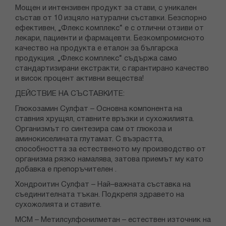
Мощен и интензивен продукт за стави, с уникален
състав от 10 изцяло натурални съставки. Безспорно
ефективен, „Флекс комплекс“ е с отлични отзиви от
лекари, пациенти и фармацевти. Безкомпромисното
качество на продукта е еталон за българска
продукция. „Флекс комплекс“ съдържа само
стандартизирани екстракти, с гарантирано качество
и висок процент активни вещества!
ДЕЙСТВИЕ НА СЪСТАВКИТЕ:
Глюкозамин Сулфат – Oсновна компонента на
ставния хрущял, ставните връзки и сухожилията.
Организмът го синтезира сам от глюкоза и
аминокиселината глутамат. С възрастта,
способността за естественото му производство от
организма рязко намалява, затова приемът му като
добавка е препоръчителен .
Хондроитин Сулфат – Най–важната съставка на
съединителната тъкан. Подкрепя здравето на
сухожолията и ставите.
МСМ – Метилсулфонилметан – естествен източник на