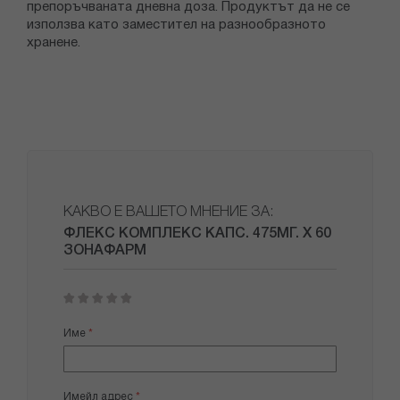
препоръчваната дневна доза. Продуктът да не се
използва като заместител на разнообразното
хранене.
КАКВО Е ВАШЕТО МНЕНИЕ ЗА:
ФЛЕКС КОМПЛЕКС КАПС. 475МГ. Х 60
ЗОНАФАРМ
1
2
3
4
5
star
stars
stars
stars
stars
Име
Имейл адрес