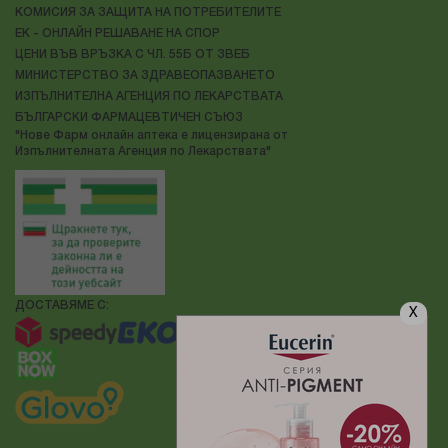
КОМИСИЯ ЗА ЗАЩИТА НА ПОТРЕБИТЕЛИТЕ
ЕК - ОНЛАЙН РЕШАВАНЕ НА СПОР
ЦЕНИ ВЪВ ВРЪЗКА С ЧЛ. 55Б ОТ ЗВЕБ
МИНИСТЕРСТВО ЗА ЗДРАВЕОПАЗВАНЕТО
ИЗПЪЛНИТЕЛНА АГЕНЦИЯ ПО ЛЕКАРСТВАТА
БЪЛГАРСКИ ФАРМАЦЕВТИЧЕН СЪЮЗ
"Нове Фарм онлайн аптека е лицензирана от
Изпълнителната Агенция по Лекарствата"
ДОСТАВЯМЕ С:
X