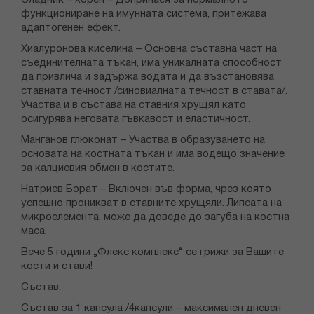
Сладник – корен – Допринася за нормалното
функциониране на имунната система, притежава
адаптогенен ефект.
Хиалуронова киселина – Oсновна съставна част на
съединителната тъкан, има уникалната способност
да привлича и задържа водата и да възстановява
ставната течност /синовиалната течност в ставата/.
Участва и в състава на ставния хрущял като
осигурява неговата гъвкавост и еластичност.
Манганов глюконат – Участва в образуването на
основата на костната тъкан и има водещо значение
за калциевия обмен в костите.
Натриев Борат – Включен във форма, чрез която
успешно проникват в ставните хрущяли. Липсата на
микроелемента, може да доведе до загуба на костна
маса.
Вече 5 години „Флекс комплекс“ се грижи за Вашите
кости и стави!
Състав:
Състав за 1 капсула /4капсули – максимален дневен