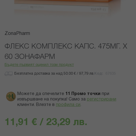
Преминете
ZonaPharm
към
началото
ФЛЕКС КОМПЛЕКС КАПС. 475МГ. Х
на
60 ЗОНАФАРМ
галерия
със
Бъдете първият оценил този продукт
снимки
Безплатна доставка за над 50.00 € / 97,79 лв.
Код
67635
Можете да спечелите
11
Промо точки
при
извършване на покупка! Само за
регистрирани
клиенти.
Влезте в
профила си
.
11,91 € / 23,29 лв.