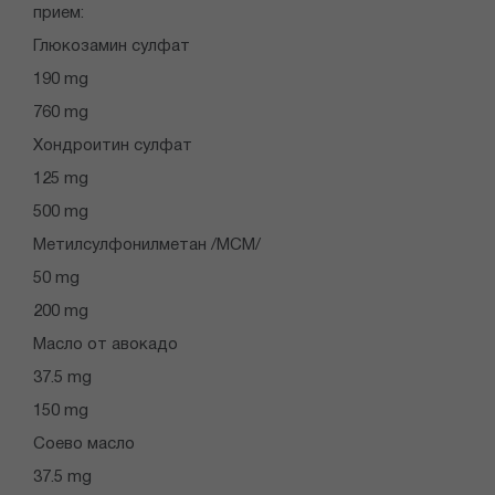
прием:
Глюкозамин сулфат
190 mg
760 mg
Хондроитин сулфат
125 mg
500 mg
Метилсулфонилметан /МСМ/
50 mg
200 mg
Масло от авокадо
37.5 mg
150 mg
Соево масло
37.5 mg