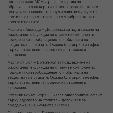
органчна сяра. МСМ играе важна роля за
образуването на кератин, колаген, еластин, които
осигуряват гъвкавост, тонус и сила на мускулите,
костите, ставите, вътрешните мембрани, кожата,
косата и ноктите
Масло от Авокадо – Допринася за поддържане на
биологичните функции на ставните компоненти,
подкрепя кръвообращението и обмяната на
веществата в ставите. Оказва благоприятен ефект
върху естествените процеси на стареене и
износване.
Масло от Соя – Допринася за поддържане на
биологичните функции на ставните компоненти,
подкрепя кръвообращението и обмяната на
веществата в ставите. Оказва благоприятен ефект
върху естествените процеси на стареене и
износване.
Котешки нокът -кора – Оказва благоприятен ефект
върху здравето на ставите и допринася за
поддържане на имунната система.