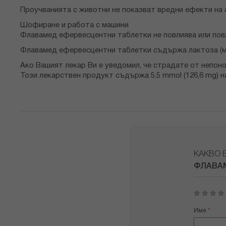
Проучванията с животни не показват вредни ефекти на
Шофиране и работа с машини
Флавамед ефервесцентни таблетки не повлиява или пов
Флавамед ефервесцентни таблетки съдържа лактоза (мл
Ако Вашият лекар Ви е уведомил, че страдате от непон
Този лекарствен продукт съдържа 5,5 mmol (126,6 mg) н
КАКВО 
ФЛАВАМ
1
2
3
4
5
star
stars
stars
stars
stars
Име