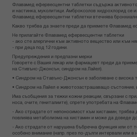
снимки
Флавамед ефервесцентни таблетки съдържа активното 
и настинка, муколитици. Амброксолов хидрохлорид се из
Флавамед ефервесцентни таблетки втечнява бронхиалния
Какво трябва да знаете преди да приемете Флавамед 
Не прилагайте Флавамед ефервесцентни таблетки
- ако сте алергични към активното вещество или към ня
- при деца под 12 години.
Предупреждения и предпазни мерки
Говорете с Вашия лекар или фармацевт преди да прием
на Стивънс-Джонсън, синдром на Лайел).
• Синдром на Ставънс-Джонсън е заболяване с висока т
• Синдром на Лайел е животозастрашаващо състояние, и
Има съобщения за тежки кожни реакции, свързани с прил
носа, очите, гениталиите), спрете употребата на Флава
- Ако страдате от непоносимост към хистамин, трябва
повлиява метаболизма на хистамин и може да доведе до 
- Ако страдате от нарушена бъбречна функция или от 
особено внимание (напр. през по-дълги интервали или в