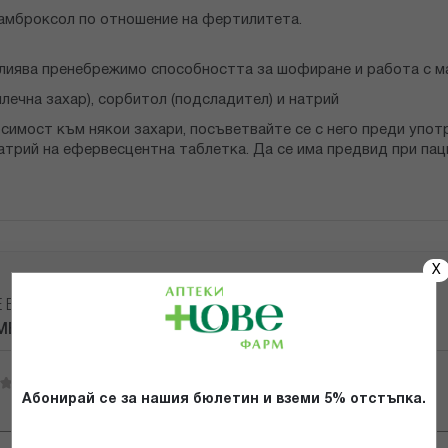
 амброксол по отношение на фертилитета.
лиява пренебрежимо способността за шофиране и работа с м
ечна захар), сорбитол (подсладител) и натрий
осимост към някои захари, посъветвайте се с него преди упо
атрий на ефервесцентна таблетка. Да се има предвид при паци
X
Е ВАШЕТО МНЕНИЕ ЗА:
ЕД ЕФ. ТАБЛ. Х 10
Абонирай се за нашия бюлетин и вземи 5% отстъпка.
Имейл адрес