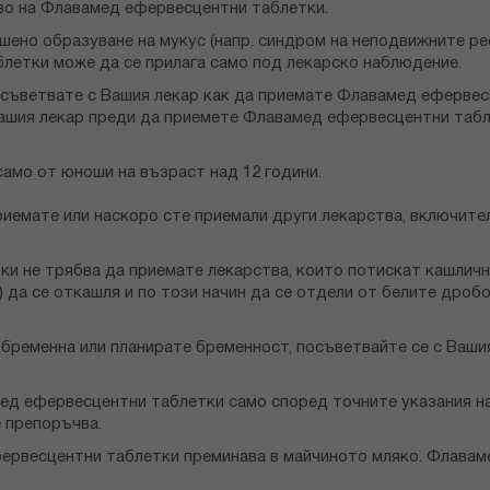
во на Флавамед ефервесцентни таблетки.
шено образуване на мукус (напр. синдром на неподвижните ре
летки може да се прилага само под лекарско наблюдение.
 посъветвате с Вашия лекар как да приемате Флавамед еферве
Вашия лекар преди да приемете Флавамед ефервесцентни табл
амо от юноши на възраст над 12 години.
иемате или наскоро сте приемали други лекарства, включителн
и не трябва да приемате лекарства, които потискат кашличния
 да се откашля и по този начин да се отдели от белите дробо
е бременна или планирате бременност, посъветвайте се с Ваш
ед ефервесцентни таблетки само според точните указания на
 препоръчва.
ервесцентни таблетки преминава в майчиното мляко. Флавам