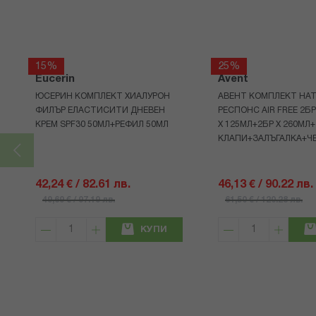
15%
25%
Eucerin
Avent
ЮСЕРИН КОМПЛЕКТ ХИАЛУРОН
АВЕНТ КОМПЛЕКТ НАТ
ФИЛЪР ЕЛАСТИСИТИ ДНЕВЕН
РЕСПОНС AIR FREE 2Б
КРЕМ SPF30 50МЛ+РЕФИЛ 50МЛ
Х 125МЛ+2БР Х 260МЛ
КЛАПИ+ЗАЛЪГАЛКА+Ч
42,24 € / 82.61 лв.
46,13 € / 90.22 лв.
49,69 € / 97.19 лв.
61,50 € / 120.28 лв.
КУПИ