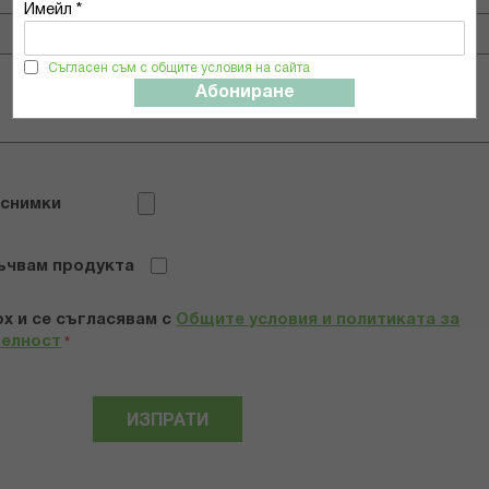
Имейл *
Съгласен съм с общите условия на сайта
Абониране
 снимки
ъчвам продукта
х и се съгласявам с
Общите условия и политиката за
телност
*
ИЗПРАТИ