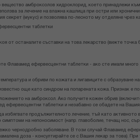
вещество амброксолов хидроклорид, което принадлежи към т
ползва за лечение на влажна кашлица при остри или хронични
 секрет (мукус) и позволява по-лесното му отделяне чрез к
ефервесцентни таблетки
коя от останалите съставки на това лекарство (вижте точка 6
ете Флавамед ефервесцентни таблетки - ако сте имали много
емпература и обриви по кожата и лигавиците с образуване на
звестно още като синдром на попарената кожа. Признак е поя
ожението на амброксол. Ако получите кожен обрив (включител
мед ефервесцентни таблетки и незабавно се обадете на Вашия
 да избягвате продължителното лечение, тъй като активнот
симптоми на непоносимост (напр. главоболие, течащ нос, сър
тежко чернодробно заболяване. В този случай Флавамед ефер
 намалена доза - консултирайте се с Вашия лекар за това). П