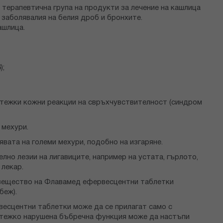
ерапевтична група на продукти за лечение на кашлица
 заболявалия на белия дроб и бронхите.
ашлица.
);
 тежки кожни реакции на свръхчувствителност (синдром
 мехури.
вата на големи мехури, подобно на изгаряне.
но лезии на лигавиците, например на устата, гърлото,
 лекар.
о вещество на Флавамед ефервесцентни таблетки
беж).
весцентни таблетки може да се прилагат само с
ри тежко нарушена бъбречна функция може да настъпи