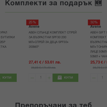
Комплекти за подарък 🆕
25%
30%
Avene
Avene
УРАЛ
АВЕН СЛЪНЦЕ КОМПЛЕКТ СПРЕЙ
АВЕН GIFT
Р БУТИЛКИ
ЗА ВЪЗРАСТНИ SPF30 200
КОМПЛЕКТ 
+2БР
МЛ+СПРЕЙ ЗА ДЕЦА SPF50+
ВЪЗРАСТНИ
ЕТКА
200МЛ*
МЛ+ТОНИРА
ЛИЦЕ 50МЛ
50МЛ + ЧА
27,41 € / 53.61 лв.
25,73 € /
36,55 € / 71.49 лв.
36,76 € / 
КУПИ
КУПИ
Препоръчани за теб