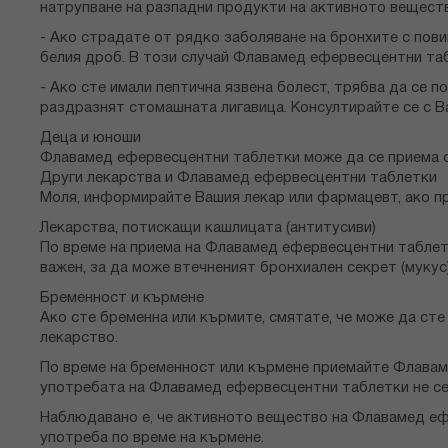
натрупване на разпадни продукти на активното вещест
- Ако страдате от рядко заболяване на бронхите с пови
белия дроб. В този случай Флавамед ефервесцентни таб
- Ако сте имали пептична язвена болест, трябва да се
раздразнят стомашната лигавица. Консултирайте се с 
Деца и юноши
Флавамед ефервесцентни таблетки може да се приема с
Други лекарства и Флавамед ефервесцентни таблетки
Моля, информирайте Вашия лекар или фармацевт, ако пр
Лекарства, потискащи кашлицата (антитусиви)
По време на приема на Флавамед ефервесцентни таблетк
важен, за да може втечненият бронхиален секрет (мукус)
Бременност и кърмене
Ако сте бременна или кърмите, смятате, че може да ст
лекарство.
По време на бременност или кърмене приемайте Флавам
употребата на Флавамед ефервесцентни таблетки не се
Наблюдавано е, че активното вещество на Флавамед еф
употреба по време на кърмене.