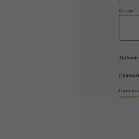
Мнение
Добави
Препор
Прочето
повери