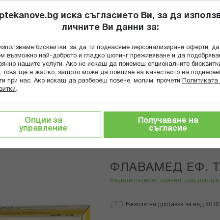
ptekanove.bg иска съгласието Ви, за да използ
личните Ви данни за:
ПОПИТАЙ Ф
използваме бисквитки, за да ти поднасяме персонализирани оферти, да
Търсене
м възможно най-доброто и гладко шопинг преживяване и да подобряв
оянно нашите услуги. Ако не искаш да приемеш опционалните бисквитк
КА
ГРИЖА ЗА МАЙКАТА И ДЕТЕТО
ХРАНИТЕЛНИ ДОБАВКИ
, това ще е жалко, защото може да повлияе на качеството на поднесен
ги при нас. Ако искаш да разбереш повече, молим, прочети
Политиката 
витки
.
ФЛАВАМЕД ЕФ. ТАБЛ. Х 10
Опции за
Получаване на
управление
съгласие
Berlin Chemi
ФЛАВАМЕД ЕФ. ТА
Бъдете първият оценил този продук
Безплатна доставка за над 50.00 