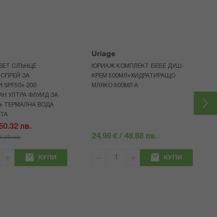
Uriage
 SET СЛЪНЦЕ
ЮРИАЖ КОМПЛЕКТ БЕБЕ ДУШ-
СПРЕЙ ЗА
КРЕМ 500МЛ+ХИДРАТИРАЩО
 SPF50+ 200
МЛЯКО 500МЛ A
Н УЛТРА ФЛУИД ЗА
+ ТЕРМАЛНА ВОДА
НТА
 50.32 лв.
24,99 € / 48.88 лв.
71.90 лв.
КУПИ
КУПИ