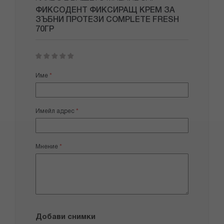
ФИКСОДЕНТ ФИКСИРАЩ КРЕМ ЗА
ЗЪБНИ ПРОТЕЗИ COMPLETE FRESH
70ГР
1
2
3
4
5
star
stars
stars
stars
stars
Име
Имейл адрес
Мнение
Добави снимки