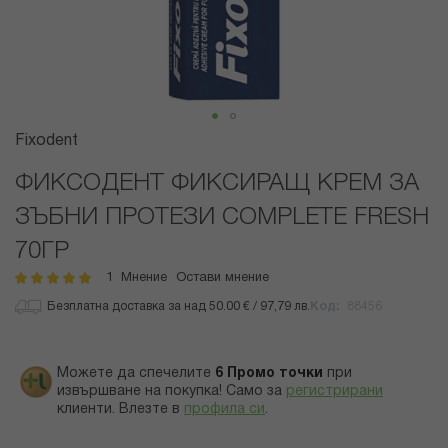
Преминете
Fixodent
към
началото
ФИКСОДЕНТ ФИКСИРАЩ КРЕМ ЗА
на
ЗЪБНИ ПРОТЕЗИ COMPLETE FRESH
галерия
със
70ГР
снимки
1
Мнение
Остави мнение
рейтинг:
100
100
% of
Безплатна доставка за над 50.00 € / 97,79 лв.
Код
88456
Можете да спечелите
6
Промо точки
при
извършване на покупка! Само за
регистрирани
клиенти.
Влезте в
профила си
.