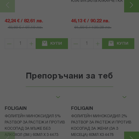
КЛАПИ+ЗАЛЪГАЛКА+ЧЕТКА
42,24 € / 82.61 лв.
46,13 € / 90.22 лв.
49,69 € / 97.19 лв.
61,50 € / 120.28 лв.
КУПИ
КУПИ
Препоръчани за теб
FOLIGAIN
FOLIGAIN
ФОЛИГЕЙН МИНОКСИДИЛ 5%
ФОЛИГЕЙН МИНОКСИДИЛ 2%
РАЗТВОР ЗА РАСТЕЖ И ПРОТИВ
РАЗТВОР ЗА РАСТЕЖ И ПРОТИВ
КОСОПАД ЗА МЪЖЕ БЕЗ
КОСОПАД ЗА ЖЕНИ (ЗА 3
АЛКОХОЛ (3М.) 60МЛ X 3 4473
МЕСЕЦА) 60МЛ X3 4478