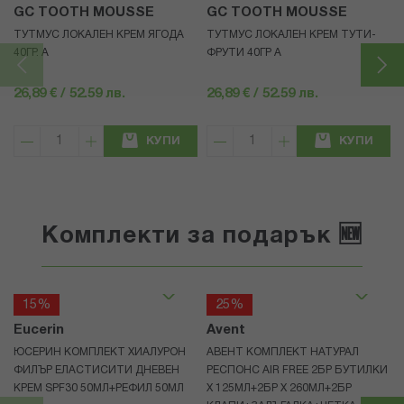
GC TOOTH MOUSSE
GC TOOTH MOUSSE
ТУТМУС ЛОКАЛЕН КРЕМ ЯГОДА
ТУТМУС ЛОКАЛЕН КРЕМ ТУТИ-
40ГР. А
ФРУТИ 40ГР А
26,89 € / 52.59 лв.
26,89 € / 52.59 лв.
КУПИ
КУПИ
Комплекти за подарък 🆕
15%
25%
Eucerin
Avent
ЮСЕРИН КОМПЛЕКТ ХИАЛУРОН
АВЕНТ КОМПЛЕКТ НАТУРАЛ
ФИЛЪР ЕЛАСТИСИТИ ДНЕВЕН
РЕСПОНС AIR FREE 2БР БУТИЛКИ
КРЕМ SPF30 50МЛ+РЕФИЛ 50МЛ
Х 125МЛ+2БР Х 260МЛ+2БР