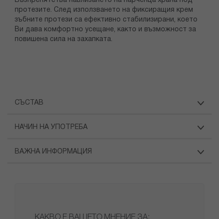
Възпрепятства навлизането на парченца храна под
протезите. След използването на фиксиращия крем
зъбните протези са ефективно стабилизирани, което
Ви дава комфортно усещане, както и възможност за
повишена сила на захапката.
СЪСТАВ
НАЧИН НА УПОТРЕБА
ВАЖНА ИНФОРМАЦИЯ
КАКВО Е ВАШЕТО МНЕНИЕ ЗА: