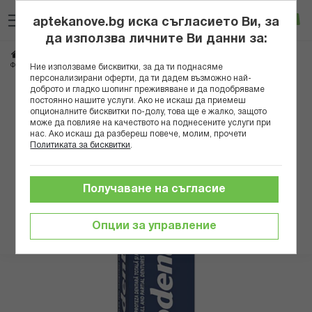
Прескачане
Търсене
Люб
Ко
към
aptekanove.bg иска съгласието Ви, за
съдържанието
Вход
да използва личните Ви данни за:
Начало
Козметика
Продукти за устна хигиена
ФИКСОДЕНТ ФИКСИРАЩ КРЕМ ЗА ЗЪБНИ ПРОТЕЗИ COMPLETE FRESH 70ГР
Ние използваме бисквитки, за да ти поднасяме
персонализирани оферти, да ти дадем възможно най-
доброто и гладко шопинг преживяване и да подобряваме
Преминете
постоянно нашите услуги. Ако не искаш да приемеш
към
опционалните бисквитки по-долу, това ще е жалко, защото
може да повлияе на качеството на поднесените услуги при
края
нас. Ако искаш да разбереш повече, молим, прочети
на
Политиката за бисквитки
.
галерията
на
изображенията
Получаване на съгласие
Опции за управление