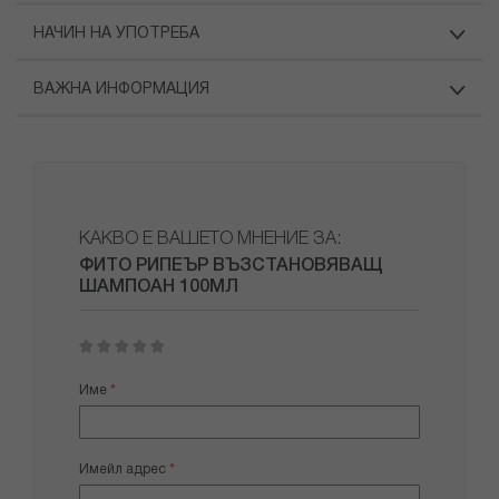
НАЧИН НА УПОТРЕБА
ВАЖНА ИНФОРМАЦИЯ
КАКВО Е ВАШЕТО МНЕНИЕ ЗА:
ФИТО РИПЕЪР ВЪЗСТАНОВЯВАЩ
ШАМПОАН 100МЛ
1
2
3
4
5
star
stars
stars
stars
stars
Име
Имейл адрес