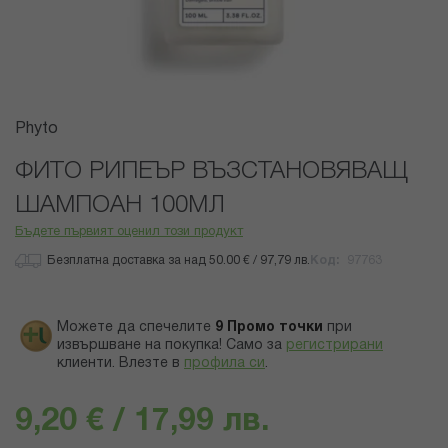
Преминете
Phyto
към
началото
ФИТО РИПЕЪР ВЪЗСТАНОВЯВАЩ
на
ШАМПОАН 100МЛ
галерия
със
Бъдете първият оценил този продукт
снимки
Безплатна доставка за над 50.00 € / 97,79 лв.
Код
97763
Можете да спечелите
9
Промо точки
при
извършване на покупка! Само за
регистрирани
клиенти.
Влезте в
профила си
.
9,20 € / 17,99 лв.