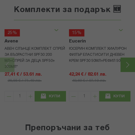
Комплекти за подарък 🆕
25%
15%
Avene
Eucerin
АВЕН СЛЪНЦЕ КОМПЛЕКТ СПРЕЙ
ЮСЕРИН КОМПЛЕКТ ХИАЛУРОН
ЗА ВЪЗРАСТНИ SPF30 200
ФИЛЪР ЕЛАСТИСИТИ ДНЕВЕН
МЛ+СПРЕЙ ЗА ДЕЦА SPF50+
КРЕМ SPF30 50МЛ+РЕФИЛ 50МЛ
200МЛ*
27,41 € / 53.61 лв.
42,24 € / 82.61 лв.
36,55 € / 71.49 лв.
49,69 € / 97.19 лв.
КУПИ
КУПИ
Препоръчани за теб