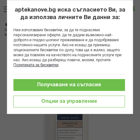
Прескачане
Търсене
Люб
Ко
към
aptekanove.bg иска съгласието Ви, за
съдържанието
Вход
да използва личните Ви данни за:
Начало
Козметика
Козметика за коса
Шампоани
Ние използваме бисквитки, за да ти поднасяме
За изтощена и цъфтяща коса
персонализирани оферти, да ти дадем възможно най-
ФИТО РИПЕЪР ВЪЗСТАНОВЯВАЩ ШАМПОАН 100МЛ
доброто и гладко шопинг преживяване и да подобряваме
постоянно нашите услуги. Ако не искаш да приемеш
Преминете
опционалните бисквитки по-долу, това ще е жалко, защото
може да повлияе на качеството на поднесените услуги при
към
нас. Ако искаш да разбереш повече, молим, прочети
края
Политиката за бисквитки
.
на
галерията
на
Получаване на съгласие
изображенията
Опции за управление