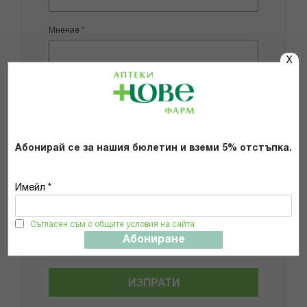
Мнение
X
Добави снимки
Абонирай се за нашия бюлетин и вземи 5% отстъпка.
Препоръчвам продукта
Имейл *
Прочетох и се съгласявам с
Общите условия и политиката за
Съгласен съм с общите условия на сайта
поверителност
*
Абониране
ИЗПРАТИ