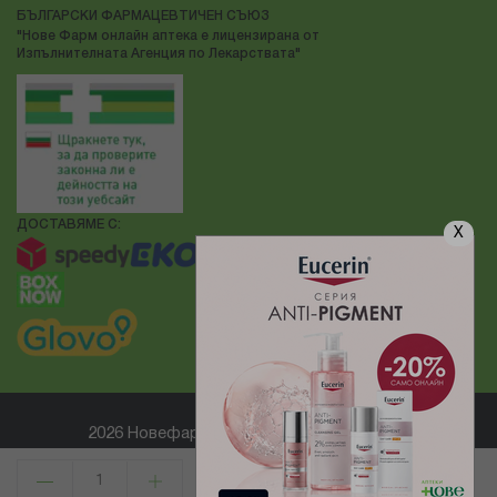
БЪЛГАРСКИ ФАРМАЦЕВТИЧЕН СЪЮЗ
"Нове Фарм онлайн аптека е лицензирана от
Изпълнителната Агенция по Лекарствата"
ДОСТАВЯМЕ С:
X
2026 Новефарм ® Всички права запазени
Електронен магазин
разработен и поддържан от
КУПИ