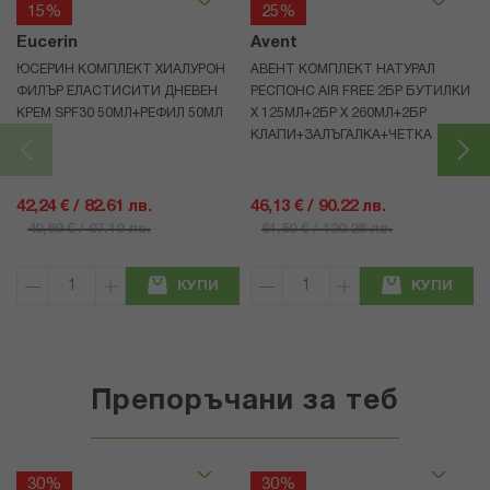
15%
25%
Eucerin
Avent
ЮСЕРИН КОМПЛЕКТ ХИАЛУРОН
АВЕНТ КОМПЛЕКТ НАТУРАЛ
ФИЛЪР ЕЛАСТИСИТИ ДНЕВЕН
РЕСПОНС AIR FREE 2БР БУТИЛКИ
КРЕМ SPF30 50МЛ+РЕФИЛ 50МЛ
Х 125МЛ+2БР Х 260МЛ+2БР
КЛАПИ+ЗАЛЪГАЛКА+ЧЕТКА
42,24 € / 82.61 лв.
46,13 € / 90.22 лв.
49,69 € / 97.19 лв.
61,50 € / 120.28 лв.
КУПИ
КУПИ
Препоръчани за теб
30%
30%