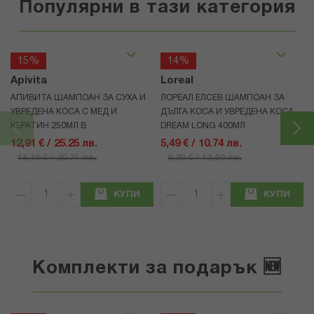
Популярни в тази категория
15%
14%
Apivita
Loreal
АПИВИТА ШАМПОАН ЗА СУХА И
ЛОРЕАЛ ЕЛСЕВ ШАМПОАН ЗА
УВРЕДЕНА КОСА С МЕД И
ДЪЛГА КОСА И УВРЕДЕНА КОСА
КЕРАТИН 250МЛ В
DREAM LONG 400МЛ
12,91 € / 25.25 лв.
5,49 € / 10.74 лв.
15,19 € / 29.71 лв.
6,39 € / 12.50 лв.
КУПИ
КУПИ
Комплекти за подарък 🆕