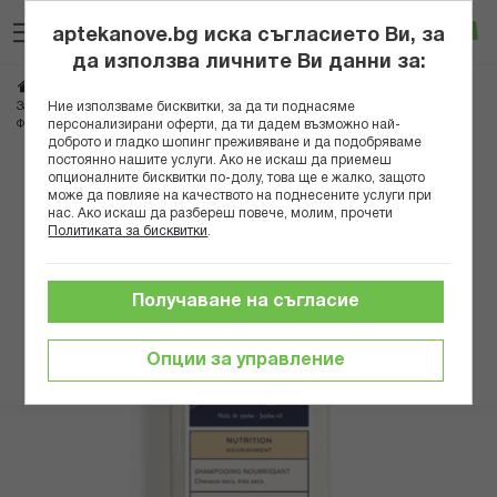
Прескачане
Търсене
Люб
Ко
към
aptekanove.bg иска съгласието Ви, за
съдържанието
Вход
да използва личните Ви данни за:
Начало
Козметика
Козметика за коса
Шампоани
Ние използваме бисквитки, за да ти поднасяме
За изтощена и цъфтяща коса
персонализирани оферти, да ти дадем възможно най-
ФИТО НУРИШМЪНТ ПОДХРАНВАЩ ШАМПОАН ЗА КОСА 250 МЛ
доброто и гладко шопинг преживяване и да подобряваме
постоянно нашите услуги. Ако не искаш да приемеш
Преминете
опционалните бисквитки по-долу, това ще е жалко, защото
може да повлияе на качеството на поднесените услуги при
към
нас. Ако искаш да разбереш повече, молим, прочети
края
Политиката за бисквитки
.
на
галерията
на
Получаване на съгласие
изображенията
Опции за управление