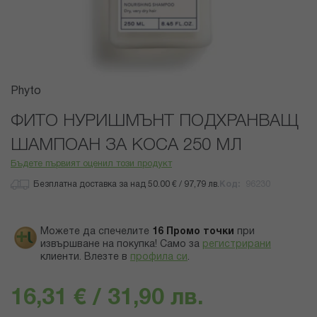
Преминете
Phyto
към
началото
ФИТО НУРИШМЪНТ ПОДХРАНВАЩ
на
ШАМПОАН ЗА КОСА 250 МЛ
галерия
със
Бъдете първият оценил този продукт
снимки
Безплатна доставка за над 50.00 € / 97,79 лв.
Код
96230
Можете да спечелите
16
Промо точки
при
извършване на покупка! Само за
регистрирани
клиенти.
Влезте в
профила си
.
16,31 € / 31,90 лв.