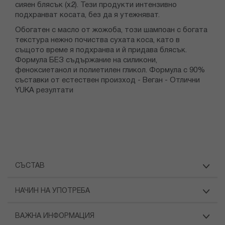
сияен блясък (x2). Тези продукти интензивно
подхранват косата, без да я утежняват.
Обогатен с масло от жожоба, този шампоан с богата
текстура нежно почиства сухата коса, като в
същото време я подхранва и й придава блясък.
Формулa БЕЗ съдържание на силикони,
феноксиетанол и полиетилен гликол. Формула с 90%
съставки от естествен произход - Веган - Отлични
YUKA резултати
СЪСТАВ
НАЧИН НА УПОТРЕБА
ВАЖНА ИНФОРМАЦИЯ