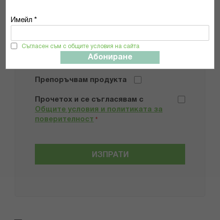
Имейл *
Добави снимки
Съгласен съм с общите условия на сайта
Абониране
Препоръчвам продукта
Прочетох и се съгласявам с
Общите условия и политиката за
поверителност
*
ИЗПРАТИ