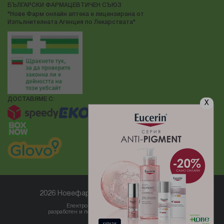
БЪЛГАРСКИ ФАРМАЦЕВТИЧЕН СЪЮЗ
"Нове Фарм онлайн аптека е лицензирана от
Изпълнителната Агенция по Лекарствата"
ДОСТАВЯМЕ С:
X
2026 Новефарм ® Всички права запазени
Електронен магазин
разработен и поддържан от