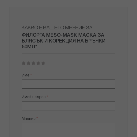
КАКВО Е ВАШЕТО МНЕНИЕ ЗА:
ФИЛОРГА MESO-MASK МАСКА ЗА
БЛЯСЪК И КОРЕКЦИЯ НА БРЪЧКИ
50МЛ*
1
2
3
4
5
star
stars
stars
stars
stars
Име
Имейл адрес
Мнение