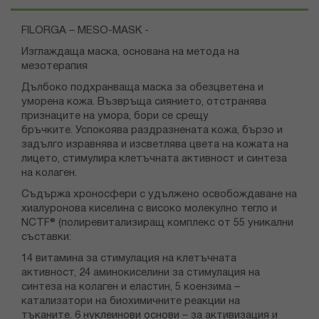
FILORGA – MESO-MASK -
Изглаждаща маска, основана на метода на
мезотерапия
Дълбоко подхранваща маска за обезцветена и
уморена кожа. Възвръща сиянието, отстранява
признаците на умора, бори се срещу
бръчките. Успокоява раздразнената кожа, бързо и
задълго изравнява и изсветлява цвета на кожата на
лицето, стимулира клетъчната активност и синтеза
на колаген.
Съдържа хроносфери с удължено освобождаване на
хиалуронова киселина с високо молекулно тегло и
NCTF® (полиревитализиращ комплекс от 55 уникални
съставки:
14 витамина за стимулация на клетъчната
активност, 24 аминокиселини за стимулация на
синтеза на колаген и еластин, 5 коензима –
катализатори на биохимичните реакции на
тъканите, 6 нуклеинови основи – за активизация и