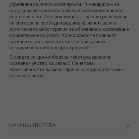
укрепване на клетъчните връзки, 4 минерала – за
поддържане на йонния баланс в междуклетъчното
пространство, 2 антиоксиданта – за неутрализиране
на синтеза на свободни радикали), използвани в
естетичната мезотерапия за обновяване, освежаване
и укрепване на кожата. Хроносферите пренасят
активните съставки в кожата и осигуряват
прогресивното им разпространение.
С леката си кремообразна текстура маската
създава чувство за релакс. Съчетава
ефективността на мезотерапия с щадящата грижа
на козметиката.
НАЧИН НА УПОТРЕБА