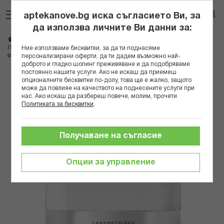
Прескачане
Търсене
Люб
Ко
към
aptekanove.bg иска съгласието Ви, за
съдържанието
Вход
да използва личните Ви данни за:
Начало
Козметика
Дермокозметика
Дермокозметика за лице
Ние използваме бисквитки, за да ти поднасяме
Противостарееща грижа
персонализирани оферти, да ти дадем възможно най-
ФИЛОРГА MESO-MASK МАСКА ЗА БЛЯСЪК И КОРЕКЦИЯ НА БРЪЧКИ 50МЛ*
доброто и гладко шопинг преживяване и да подобряваме
постоянно нашите услуги. Ако не искаш да приемеш
Преминете
опционалните бисквитки по-долу, това ще е жалко, защото
може да повлияе на качеството на поднесените услуги при
към
нас. Ако искаш да разбереш повече, молим, прочети
края
Политиката за бисквитки
.
на
галерията
на
Получаване на съгласие
изображенията
Опции за управление