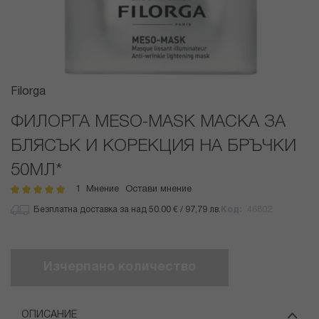
Преминете
Filorga
към
началото
ФИЛОРГА MESO-MASK МАСКА ЗА
на
БЛЯСЪК И КОРЕКЦИЯ НА БРЪЧКИ
галерия
със
50МЛ*
снимки
1
Мнение
Остави мнение
рейтинг:
100
100
% of
Безплатна доставка за над 50.00 € / 97,79 лв.
Код
46802
Изчерпано количество
ОПИСАНИЕ