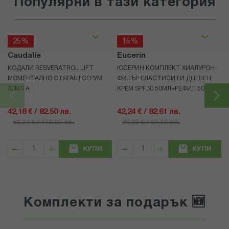
Популярни в тази категория
25%
15%
Caudalie
Eucerin
КОДАЛИ RESVERATROL LIFT
ЮСЕРИН КОМПЛЕКТ ХИАЛУРОН
МОМЕНТАЛНО СТЯГАЩ СЕРУМ
ФИЛЪР ЕЛАСТИСИТИ ДНЕВЕН
30МЛ А
КРЕМ SPF30 50МЛ+РЕФИЛ 50МЛ
42,18 € / 82.50 лв.
42,24 € / 82.61 лв.
56,24 € / 110.00 лв.
49,69 € / 97.19 лв.
КУПИ
КУПИ
Комплекти за подарък 🆕