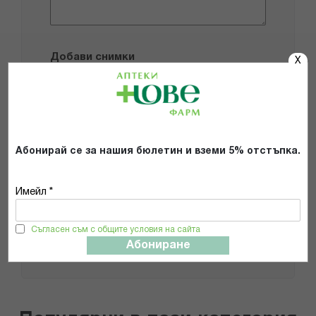
Добави снимки
X
Препоръчвам продукта
Прочетох и се съгласявам с
Абонирай се за нашия бюлетин и вземи 5% отстъпка.
Общите условия и политиката за
поверителност
*
Имейл *
ИЗПРАТИ
Съгласен съм с общите условия на сайта
Абониране