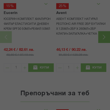
15%
25%
Eucerin
Avent
ЮСЕРИН КОМПЛЕКТ ХИАЛУРОН
АВЕНТ КОМПЛЕКТ НАТУРАЛ
ФИЛЪР ЕЛАСТИСИТИ ДНЕВЕН
РЕСПОНС AIR FREE 2БР БУТИЛКИ
КРЕМ SPF30 50МЛ+РЕФИЛ 50МЛ
Х 125МЛ+2БР Х 260МЛ+2БР
КЛАПИ+ЗАЛЪГАЛКА+ЧЕТКА
42,24 € / 82.61 лв.
46,13 € / 90.22 лв.
49,69 € / 97.19 лв.
61,50 € / 120.28 лв.
КУПИ
КУПИ
Препоръчани за теб