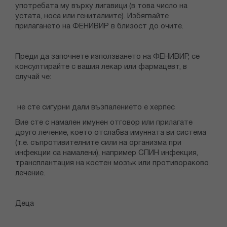
употребата му върху лигавици (в това число на
устата, носа или гениталиите). Избягвайте
прилагането на ФЕНИВИР в близост до очите.
Преди да започнете използването на ФЕНИВИР, се
консултирайте с вашия лекар или фармацевт, в
случай че:
не сте сигурни дали възпалението е херпес
Вие сте с намален имунен отговор или прилагате
друго лечение, което отслабва имунната ви система
(т.е. съпротивителните сили на организма при
инфекции са намалени), например СПИН инфекция,
трансплантация на костен мозък или противораково
лечение.
Деца