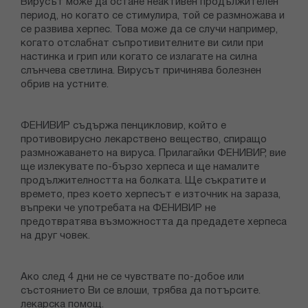
Вирусът може да остане неактивен продължителен
период, но когато се стимулира, той се размножава и
се развива херпес. Това може да се случи например,
когато отслабнат съпротивителните ви сили при
настинка и грип или когато се излагате на силна
слънчева светлина. Вирусът причинява болезнен
обрив на устните.
ФЕНИВИР съдържа пенцикловир, който е
противовирусно лекарствено вещество, спиращо
размножаването на вируса. Прилагайки ФЕНИВИР, вие
ще излекувате по-бързо херпеса и ще намалите
продължителността на болката. Ще съкратите и
времето, през което херпесът е източник на зараза,
въпреки че употребата на ФЕНИВИР не
предотвратява възможността да предадете херпеса
на друг човек.
Ако след 4 дни не се чувствате по-добое или
състоянието Ви се влоши, трябва да потърсите.
лекарска помощ.