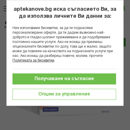
Прескачане
Търсене
Люб
Ко
към
aptekanove.bg иска съгласието Ви, за
съдържанието
Вход
да използва личните Ви данни за:
Начало
Здраве
Дерматологични проблеми
Афти и херпес
ФЕНИВИР КРЕМ 1% 2г
Ние използваме бисквитки, за да ти поднасяме
персонализирани оферти, да ти дадем възможно най-
доброто и гладко шопинг преживяване и да подобряваме
Преминете
постоянно нашите услуги. Ако не искаш да приемеш
Трайно ниска цена онлайн
към
опционалните бисквитки по-долу, това ще е жалко, защото
може да повлияе на качеството на поднесените услуги при
края
нас. Ако искаш да разбереш повече, молим, прочети
на
Политиката за бисквитки
.
галерията
на
изображенията
Получаване на съгласие
Опции за управление