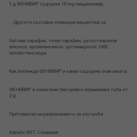
1 g ФЕНИВИР съдържа 10 mg пенцикловир.
- Другите съставки (помощни вещества) са:
бял мек парафин, течен парафин, цетостеарилов
алкохол, пропиленгликол, цетомакрогол 1000,
пречистена вода.
Как изглежда ФЕНИВИР и какво съдържа опаковката
ФЕНИВИР е хомогенен бял крем в алуминиева туба от
2 g.
Притежател на разрешението за употреба
Adriatic BST, Словения