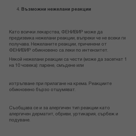
Възможни нежелани реакции
Като всички лекарства, ФЕНИВИР може да
предизвика нежелани реакции, въпреки че не всеки ги
получава. Нежеланите реакции, причинени от
ФЕНИВИР обикновено са леки по интензитет.
Някой нежелани реакции са чести (може да засегнат 1
на 10 човека): парене, смъдене или
изтръпване при прилагане на крема. Реакциите
обикновено бързо отшумяват.
Съобщава се и за алергичен тип реакции като
алергичен дерматит, обриви, уртикария, сърбеж и
подуване.