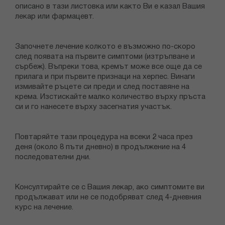
описано в тази листовка или както Ви е казал Вашия
лекар или фармацевт.
Започнете лечение колкото е възможно по-скоро
след появата на първите симптоми (изтръпване и
сърбеж). Въпреки това, кремът може все още да се
прилага и при първите признаци на херпес. Винаги
измивайте ръцете си преди и след поставяне на
крема. Изстискайте малко количество върху пръста
си и го нанесете върху засегнатия участък.
Повтаряйте тази процедура на всеки 2 часа през
деня (около 8 пъти дневно) в продължение на 4
последователни дни.
Консултирайте се с Вашия лекар, ако симптомите ви
продължават или не се подобряват след 4-дневния
курс на лечение.