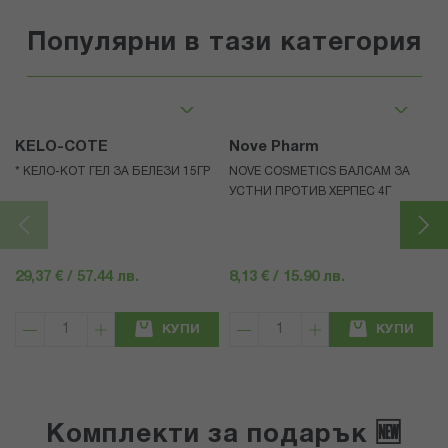
Популярни в тази категория
KELO-COTE
Nove Pharm
* КЕЛО-КОТ ГЕЛ ЗА БЕЛЕЗИ 15ГР
NOVE COSMETICS БАЛСАМ ЗА
УСТНИ ПРОТИВ ХЕРПЕС 4Г
S
29,37 € / 57.44 лв.
8,13 € / 15.90 лв.
КУПИ
КУПИ
Комплекти за подарък 🆕