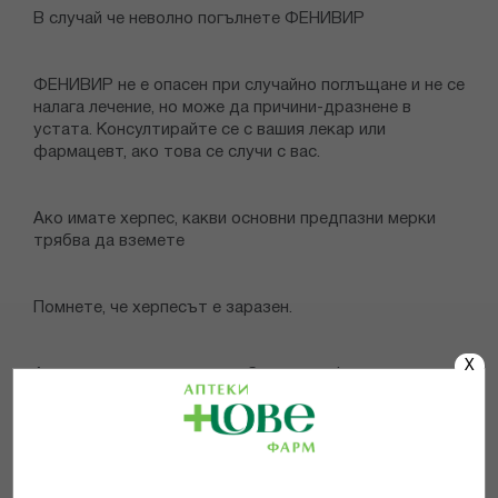
В случай че неволно погълнете ФЕНИВИР
ФЕНИВИР не е опасен при случайно поглъщане и не се
налага лечение, но може да причини-дразнене в
устата. Консултирайте се с вашия лекар или
фармацевт, ако това се случи с вас.
Ако имате херпес, какви основни предпазни мерки
трябва да вземете
Помнете, че херпесът е заразен.
X
Ако имате херпес, за да избегнете инфектиране с
вируса на други части от тялото ви, както и
предаването му на други хора, е важно да вземете
следните предпазни мерки: