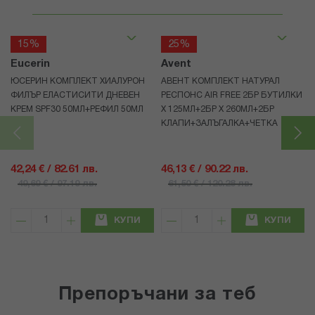
15%
25%
Eucerin
Avent
ЮСЕРИН КОМПЛЕКТ ХИАЛУРОН
АВЕНТ КОМПЛЕКТ НАТУРАЛ
ФИЛЪР ЕЛАСТИСИТИ ДНЕВЕН
РЕСПОНС AIR FREE 2БР БУТИЛКИ
КРЕМ SPF30 50МЛ+РЕФИЛ 50МЛ
Х 125МЛ+2БР Х 260МЛ+2БР
КЛАПИ+ЗАЛЪГАЛКА+ЧЕТКА
42,24 € / 82.61 лв.
46,13 € / 90.22 лв.
49,69 € / 97.19 лв.
61,50 € / 120.28 лв.
КУПИ
КУПИ
Препоръчани за теб