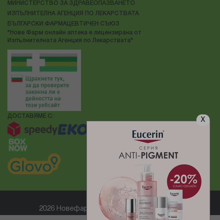
МИНИСТЕРСТВО ЗА ЗДРАВЕОПАЗВАНЕТО
ИЗПЪЛНИТЕЛНА АГЕНЦИЯ ПО ЛЕКАРСТВАТА
БЪЛГАРСКИ ФАРМАЦЕВТИЧЕН СЪЮЗ
"Нове Фарм онлайн аптека е лицензирана от
Изпълнителната Агенция по Лекарствата"
ДОСТАВЯМЕ С:
X
2026 Новефарм ® Всички права запазени