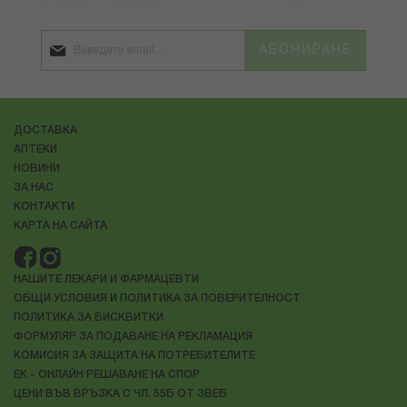
АБОНИРАНЕ
ДОСТАВКА
АПТЕКИ
НОВИНИ
ЗА НАС
КОНТАКТИ
КАРТА НА САЙТА
НАШИТЕ ЛЕКАРИ И ФАРМАЦЕВТИ
ОБЩИ УСЛОВИЯ И ПОЛИТИКА ЗА ПОВЕРИТЕЛНОСТ
ПОЛИТИКА ЗА БИСКВИТКИ
ФОРМУЛЯР ЗА ПОДАВАНЕ НА РЕКЛАМАЦИЯ
КОМИСИЯ ЗА ЗАЩИТА НА ПОТРЕБИТЕЛИТЕ
ЕК - ОНЛАЙН РЕШАВАНЕ НА СПОР
ЦЕНИ ВЪВ ВРЪЗКА С ЧЛ. 55Б ОТ ЗВЕБ