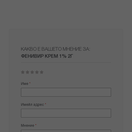
КАКВО Е ВАШЕТО МНЕНИЕ ЗА:
ФЕНИВИР КРЕМ 1% 2Г
1
2
3
4
5
star
stars
stars
stars
stars
Име
Имейл адрес
Мнение