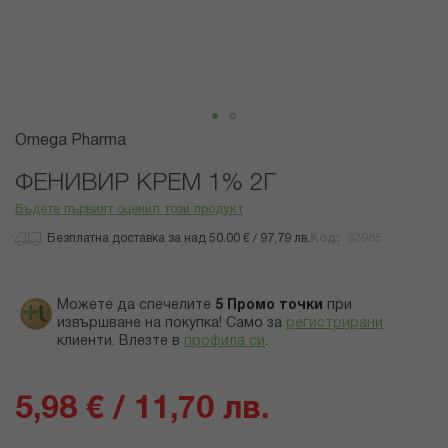
Преминете
Omega Pharma
към
началото
ФЕНИВИР КРЕМ 1% 2Г
на
Бъдете първият оценил този продукт
галерия
със
Безплатна доставка за над 50.00 € / 97,79 лв.
Код
33985
снимки
Можете да спечелите
5
Промо точки
при
извършване на покупка! Само за
регистрирани
клиенти.
Влезте в
профила си
.
5,98 € / 11,70 лв.