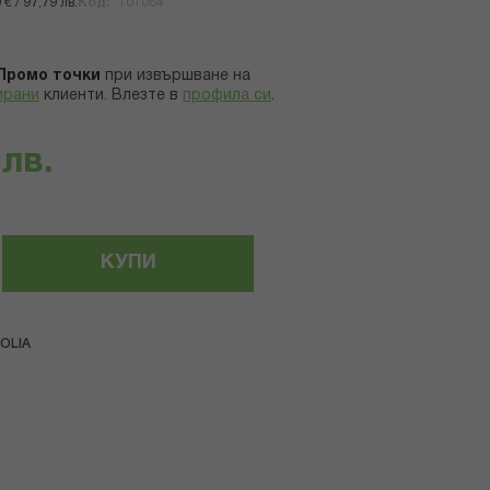
€ / 97,79 лв.
Код
101084
Промо точки
при извършване на
ирани
клиенти.
Влезте в
профила си
.
 лв.
КУПИ
OLIA