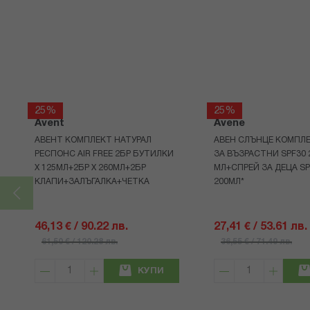
25%
25%
Avent
Avene
АВЕНТ КОМПЛЕКТ НАТУРАЛ
АВЕН СЛЪНЦЕ КОМПЛЕ
РЕСПОНС AIR FREE 2БР БУТИЛКИ
ЗА ВЪЗРАСТНИ SPF30 
Х 125МЛ+2БР Х 260МЛ+2БР
МЛ+СПРЕЙ ЗА ДЕЦА SP
КЛАПИ+ЗАЛЪГАЛКА+ЧЕТКА
200МЛ*
46,13 € / 90.22 лв.
27,41 € / 53.61 лв.
61,50 € / 120.28 лв.
36,55 € / 71.49 лв.
КУПИ