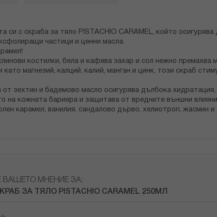
ата си с скраба за тяло PISTACHIO CARAMEL, който осигурява
ксфолиращи частици и ценни масла.
рамел!
линови костилки, бяла и кафява захар и сол нежно премахва 
 като магнезий, калций, калий, манган и цинк, този скраб ст
 от зехтин и бадемово масло осигурява дълбока хидратация, 
о на кожната бариера и защитава от вредните външни влияни
лен карамел, ванилия, сандалово дърво, хелиотроп, жасмин и 
Е ВАШЕТО МНЕНИЕ ЗА:
СКРАБ ЗА ТЯЛО PISTACHIO CARAMEL 250МЛ