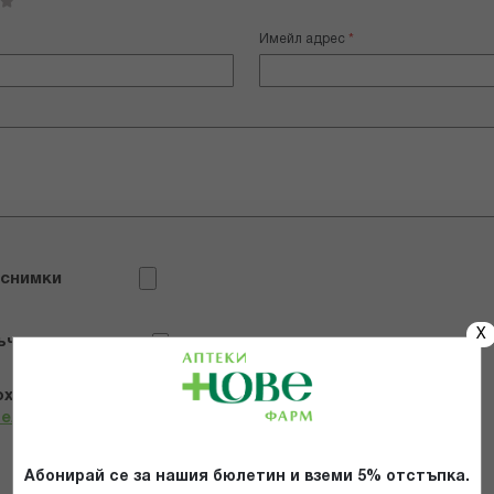
Имейл адрес
 снимки
X
ъчвам продукта
х и се съгласявам с
Общите условия и политиката за
телност
*
Абонирай се за нашия бюлетин и вземи 5% отстъпка.