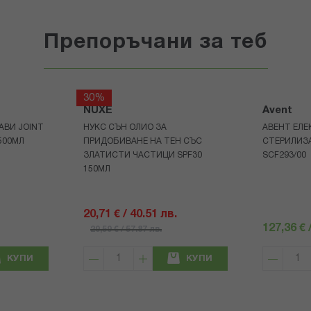
Препоръчани за теб
30%
NUXE
Avent
АВИ JOINT
НУКС СЪН ОЛИО ЗА
АВЕНТ ЕЛЕ
500МЛ
ПРИДОБИВАНЕ НА ТЕН СЪС
СТЕРИЛИЗ
ЗЛАТИСТИ ЧАСТИЦИ SPF30
SCF293/00
150МЛ
20,71 € / 40.51 лв.
127,36 € 
29,59 € / 57.87 лв.
КУПИ
КУПИ