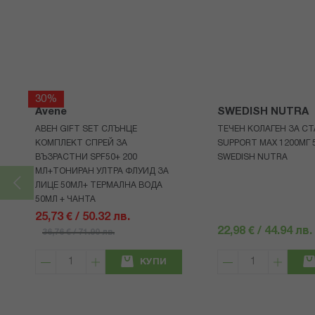
30%
Avene
SWEDISH NUTRA
АВЕН GIFT SET СЛЪНЦЕ
ТЕЧЕН КОЛАГЕН ЗА СТ
КОМПЛЕКТ СПРЕЙ ЗА
SUPPORT MAX 1200МГ 
ВЪЗРАСТНИ SPF50+ 200
SWEDISH NUTRA
МЛ+ТОНИРАН УЛТРА ФЛУИД ЗА
ЛИЦЕ 50МЛ+ ТЕРМАЛНА ВОДА
50МЛ + ЧАНТА
25,73 € / 50.32 лв.
22,98 € / 44.94 лв.
36,76 € / 71.90 лв.
КУПИ