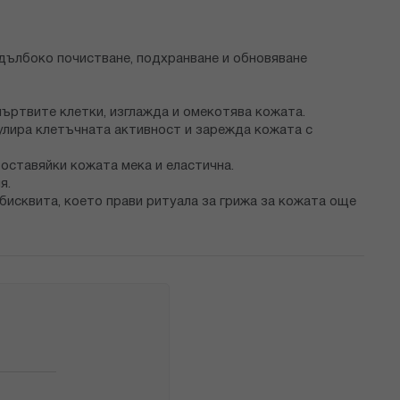
 дълбоко почистване, подхранване и обновяване
мъртвите клетки, изглажда и омекотява кожата.
имулира клетъчната активност и зарежда кожата с
оставяйки кожата мека и еластична.
я.
бисквита, което прави ритуала за грижа за кожата още