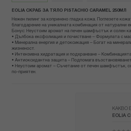
снимки
EOLIA СКРАБ ЗА ТЯЛО PISTACHIO CARAMEL 250МЛ
Нежен пилинг за копринено гладка кожа. Поглезете кож
благодарение на уникалната комбинация от натурални е
Бонус: Неустоим аромат на печен шамфъстък и солен ка
• Дълбока ексфолиация и почистване – Формулата с мас
• Минерална енергия и детоксикация – Богат на минерали
жизненост.
• Интензивна хидратация и подхранване – Комбинацията
• Антиоксидантна защита – Подпомага възстановяванет
• Неустоим аромат – Съчетание от печен шамфъстък, со
по-приятен.
КАКВО 
EOLIA 