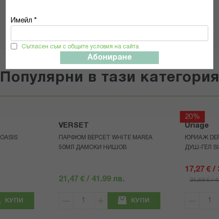
ИЗПРАТИ
Имейл *
Съгласен съм с общите условия на сайта
Абониране
Популярни в тази категори
20%
VERSET
Uriage
OASIS
ПАРФЮМ ВЕРСЕТ WHITE MAREA
ЮРИАЖ DE
50МЛ ДАМСКИ НИШОВ
ДУШ-ГЕЛ S
17,27 € /
21,47 € / 41.99 лв.
21,59 € / 
КУПИ
КУПИ