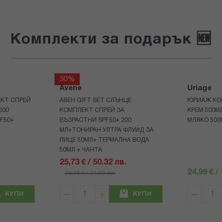
Комплекти за подарък 🆕
30%
Avene
Uriage
КТ СПРЕЙ
АВЕН GIFT SET СЛЪНЦЕ
ЮРИАЖ КО
200
КОМПЛЕКТ СПРЕЙ ЗА
КРЕМ 500
F50+
ВЪЗРАСТНИ SPF50+ 200
МЛЯКО 500
МЛ+ТОНИРАН УЛТРА ФЛУИД ЗА
ЛИЦЕ 50МЛ+ ТЕРМАЛНА ВОДА
50МЛ + ЧАНТА
25,73 € / 50.32 лв.
24,99 € /
36,76 € / 71.90 лв.
КУПИ
КУПИ