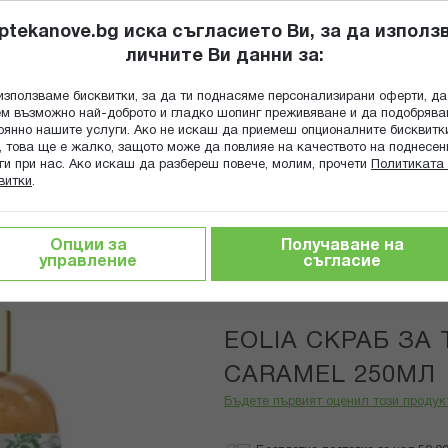
ptekanove.bg иска съгласието Ви, за да използ
личните Ви данни за:
ПОПИТАЙ Ф
използваме бисквитки, за да ти поднасяме персонализирани оферти, да
Търсене
м възможно най-доброто и гладко шопинг преживяване и да подобряв
оянно нашите услуги. Ако не искаш да приемеш опционалните бисквитк
КА
ГРИЖА ЗА МАЙКАТА И ДЕТЕТО
ХРАНИТЕЛНИ ДОБАВКИ
, това ще е жалко, защото може да повлияе на качеството на поднесен
ги при нас. Ако искаш да разбереш повече, молим, прочети
Политиката 
витки
.
АБ ЗА ТЯЛО PISTACHIO CARAMEL 250МЛ
Опции за
Получаване на
управление
съгласие
EOLIA
EOLIA СКРАБ ЗА 
CARAMEL 250МЛ
Бъдете първият оценил този продук