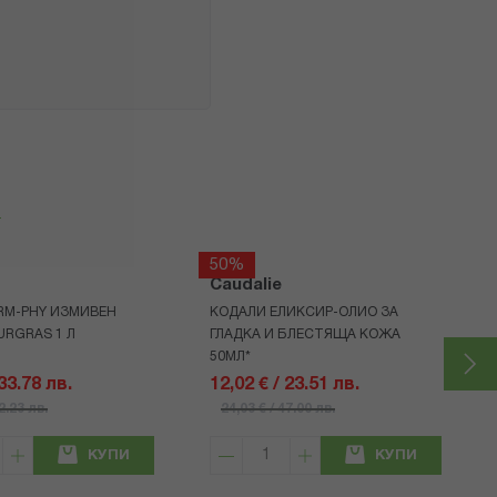
я
50%
Caudalie
RM-PHY ИЗМИВЕН
КОДАЛИ ЕЛИКСИР-ОЛИО ЗА
URGRAS 1 Л
ГЛАДКА И БЛЕСТЯЩА КОЖА
50МЛ*
 33.78 лв.
12,02 € / 23.51 лв.
42.23 лв.
24,03 € / 47.00 лв.
КУПИ
КУПИ