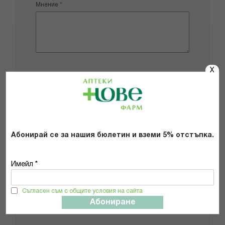
Мнение
X
Добави снимки
Препоръчвам продукта
Прочетох и се съгласявам с
Абонирай се за нашия бюлетин и вземи 5% отстъпка.
Общите условия и политиката за
поверителност
*
Имейл *
ИЗПРАТИ
Съгласен съм с общите условия на сайта
Абониране