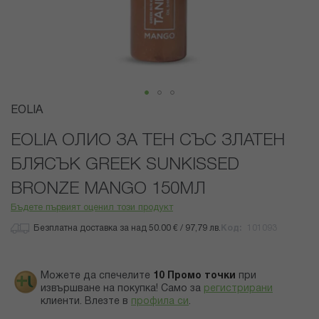
Преминете
EOLIA
към
началото
EOLIA ОЛИО ЗА ТЕН СЪС ЗЛАТЕН
на
БЛЯСЪК GREEK SUNKISSED
галерия
със
BRONZE MANGO 150МЛ
снимки
Бъдете първият оценил този продукт
Безплатна доставка за над 50.00 € / 97,79 лв.
Код
101093
Можете да спечелите
10
Промо точки
при
извършване на покупка! Само за
регистрирани
клиенти.
Влезте в
профила си
.