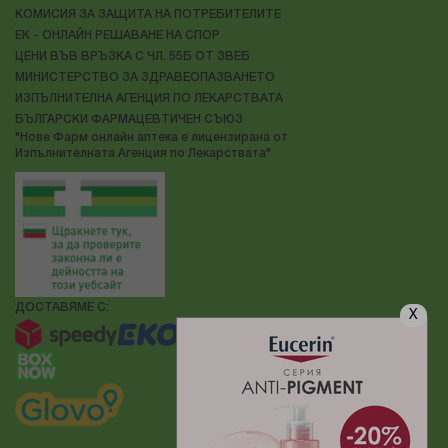
КОМИСИЯ ЗА ЗАЩИТА НА ПОТРЕБИТЕЛИТЕ
ЕК - ОНЛАЙН РЕШАВАНЕ НА СПОР
ЦЕНИ ВЪВ ВРЪЗКА С ЧЛ. 55Б ОТ ЗВЕБ
МИНИСТЕРСТВО ЗА ЗДРАВЕОПАЗВАНЕТО
ИЗПЪЛНИТЕЛНА АГЕНЦИЯ ПО ЛЕКАРСТВАТА
БЪЛГАРСКИ ФАРМАЦЕВТИЧЕН СЪЮЗ
"Нове Фарм онлайн аптека е лицензирана от
Изпълнителната Агенция по Лекарствата"
ДОСТАВЯМЕ С:
X