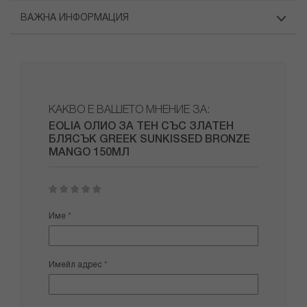
ВАЖНА ИНФОРМАЦИЯ
КАКВО Е ВАШЕТО МНЕНИЕ ЗА:
EOLIA ОЛИО ЗА ТЕН СЪС ЗЛАТЕН
БЛЯСЪК GREEK SUNKISSED BRONZE
MANGO 150МЛ
1
2
3
4
5
star
stars
stars
stars
stars
Име
Имейл адрес