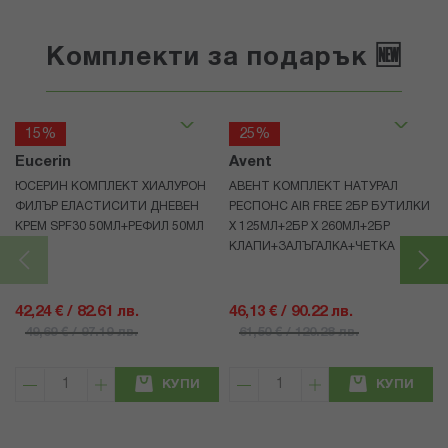
Комплекти за подарък 🆕
15%
25%
Eucerin
Avent
ЮСЕРИН КОМПЛЕКТ ХИАЛУРОН
АВЕНТ КОМПЛЕКТ НАТУРАЛ
ФИЛЪР ЕЛАСТИСИТИ ДНЕВЕН
РЕСПОНС AIR FREE 2БР БУТИЛКИ
КРЕМ SPF30 50МЛ+РЕФИЛ 50МЛ
Х 125МЛ+2БР Х 260МЛ+2БР
КЛАПИ+ЗАЛЪГАЛКА+ЧЕТКА
42,24 € / 82.61 лв.
46,13 € / 90.22 лв.
49,69 € / 97.19 лв.
61,50 € / 120.28 лв.
КУПИ
КУПИ