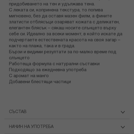
придобиването на тен и удължава тена.
С леката си, копринена текстура, то попива
мигновено, без да оставя мазен филм, а фините
златисти отблясъци озаряват кожата с деликатен,
елегантен блясък – сякаш носите слънцето върху
себе си. Идеално за всеки момент, в който искате да
подчертаете естествената красота на своя загар –
както на плажа, така и в града.
Бързи и видими резултати за по-малко време под
слънцето
Работеща формула с натурални съставки
Подходящо за ежедневна употреба
С аромат на манго
Добавени блестящи частици
СЪСТАВ
НАЧИН НА УПОТРЕБА