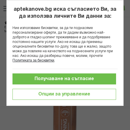
Прескачане
Търсене
Люб
Ко
към
aptekanove.bg иска съгласието Ви, за
съдържанието
Вход
да използва личните Ви данни за:
Начало
Козметика
Козметика за тяло
EOLIA ОЛИО ЗА ТЕН СЪС ЗЛАТЕН БЛЯСЪК GREEK SUNKISSED BRONZE
Ние използваме бисквитки, за да ти поднасяме
MANGO 150МЛ
персонализирани оферти, да ти дадем възможно най-
доброто и гладко шопинг преживяване и да подобряваме
постоянно нашите услуги. Ако не искаш да приемеш
Преминете
опционалните бисквитки по-долу, това ще е жалко, защото
към
може да повлияе на качеството на поднесените услуги при
нас. Ако искаш да разбереш повече, молим, прочети
края
Политиката за бисквитки
.
на
галерията
на
Получаване на съгласие
изображенията
Опции за управление