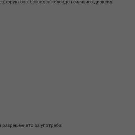
за, фруктоза, безводен колоиден силициев диоксид,
а разрешението за употреба: