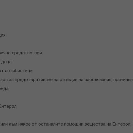
ция
ично средство, при:
 деца;
от антибиотици;
л за предотвратяване на рецидив на заболявания, причинени от
онда;
 Ентерол
 или към някое от останалите помощни вещества на Ентерол;