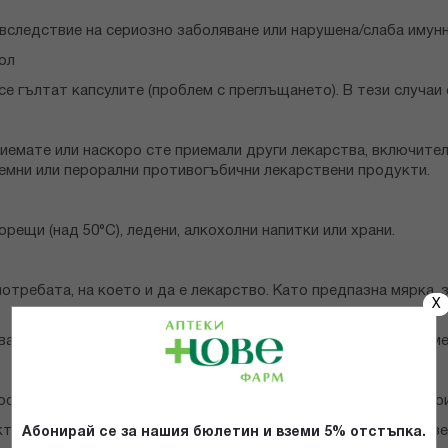
вследствие на сериозно заболяване или нарушена/слаба имунн
ол
се гълтат капсулите (проблем с преглъщането). В тези случаи 
емате или наскоро сте приемали други лекарства, включителн
темни или перорални противогъбични лекарствени продукти.
орещи (над 50°С), ледени, алкохолни напитки или храни.
требата, на което и да е лекарство. Като предпазна мярка, з
X
гва употребата на този лекарствен продукт по време на кърме
офиране и работа с машини. Важна информация относно някои
ктазна недостатъчност, галактоземия или глюкозен/галактозе
Абонирай се за нашия бюлетин и вземи 5% отстъпка.