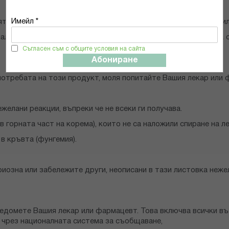
Имейл *
т лекар. Ако не сте сигурни в нещо, попитайте Вашия лекар ил
алко вода или подсладена безалкохолна напитка, разбърква се
Съгласен съм с общите условия на сайта
Абониране
потребата на този продукт, моля попитайте Вашия лекар или 
желани реакции, въпреки че не всеки ги получава.
в горната част на корема), които не са наложили спиране на л
в кръвта (фунгемия).
иозна или забележите други, неописани в тази листовка неже
ведомете Вашия лекар или фармацевт. Това включва всички въ
чрез националната система за съобщаване,