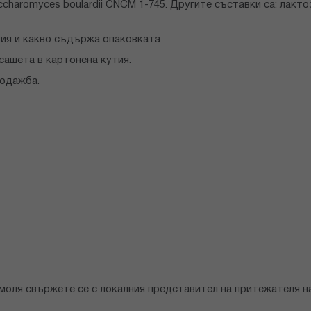
aromyces boulardii CNCM 1-745. Другите съставки са: лакто
зия и какво съдържа опаковката
 сашета в картонена кутия.
родажба.
моля свържете се с локалния представител на притежателя н