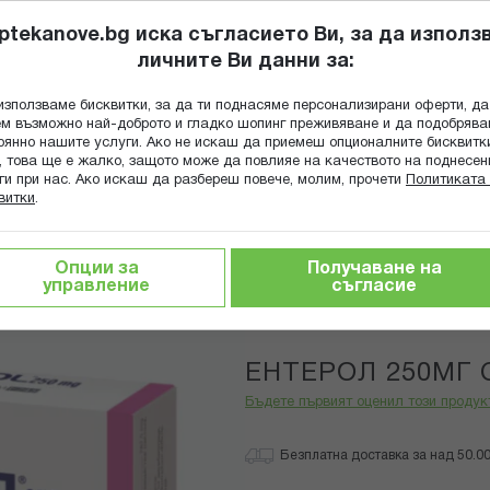
ptekanove.bg иска съгласието Ви, за да използ
личните Ви данни за:
ПОПИТАЙ Ф
използваме бисквитки, за да ти поднасяме персонализирани оферти, да
Търсене
м възможно най-доброто и гладко шопинг преживяване и да подобряв
оянно нашите услуги. Ако не искаш да приемеш опционалните бисквитк
КА
ГРИЖА ЗА МАЙКАТА И ДЕТЕТО
ХРАНИТЕЛНИ ДОБАВКИ
, това ще е жалко, защото може да повлияе на качеството на поднесен
ги при нас. Ако искаш да разбереш повече, молим, прочети
Политиката 
витки
.
и, храносмилане
Пробиотици
ЕНТЕРОЛ 250МГ САШЕ 
Опции за
Получаване на
управление
съгласие
MAGNAPHA
Трайно ниска цена онлайн
ЕНТЕРОЛ 250МГ 
Бъдете първият оценил този продук
Безплатна доставка за над 50.00 