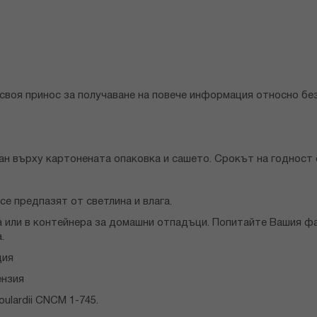
своя принос за получаване на повече информация относно без
ан върху картонената опаковка и сашето. Срокът на годност 
се предпазят от светлина и влага.
а или в контейнера за домашни отпадъци. Попитайте Вашия ф
.
ция
ензия
lardii CNCM 1-745.