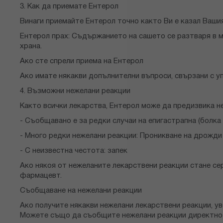
3. Как да приемате Ентерол
Винаги приемайте Ентерол точно както Ви е казал Вашия
Ентерол прах: Съдържанието на сашето се разтваря в м
храна.
Ако сте спрели приема на Ентерол
Ако имате някакви допълнителни въпроси, свързани с у
4. Възможни нежелани реакции
Както всички лекарства, Ентерол може да предизвика не
- Съобщавано е за редки случаи на епигастрапна (болка 
- Много редки нежелани реакции: Проникване на дрожди 
- С неизвестна честота: запек
Ако някоя от нежеланите лекарствени реакции стане сер
фармацевт.
Съобщаване на нежелани реакции
Ако получите някакви нежелани лекарствени реакции, у
Можете също да съобщите нежелани реакции директно 