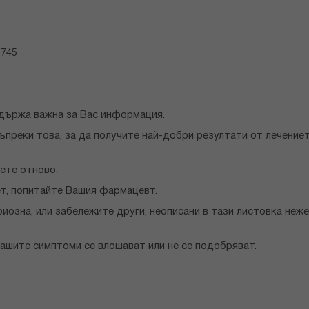
-745
ъдържа важна за Вас информация.
ъпреки това, за да получите най-добри резултати от лечение
ете отново.
т, попитайте Вашия фармацевт.
иозна, или забележите други, неописани в тази листовка неж
Вашите симптоми се влошават или не се подобряват.