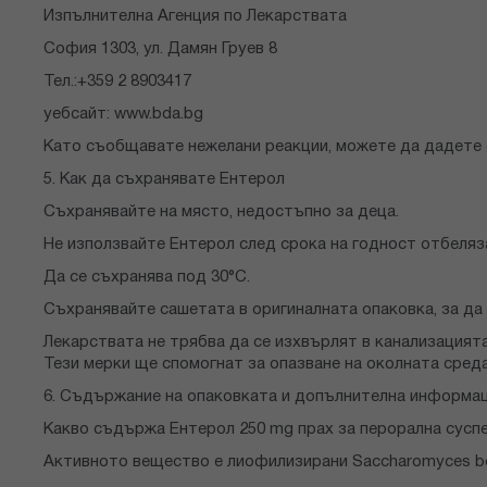
Изпълнителна Агенция по Лекарствата
София 1303, ул. Дамян Груев 8
Тел.:+359 2 8903417
уебсайт: www.bda.bg
Като съобщавате нежелани реакции, можете да дадете 
5. Как да съхранявате Ентерол
Съхранявайте на място, недостъпно за деца.
Не използвайте Ентерол след срока на годност отбеляз
Да се съхранява под 30°С.
Съхранявайте сашетата в оригиналната опаковка, за да 
Лекарствата не трябва да се изхвърлят в канализацият
Тези мерки ще спомогнат за опазване на околната среда
6. Съдържание на опаковката и допълнителна информа
Какво съдържа Ентерол 250 mg прах за перорална сусп
Активното вещество е лиофилизирани Saccharomyces bou