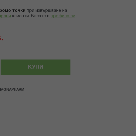
ромо точки
при извършване на
ирани
клиенти.
Влезте в
профила си
.
.
КУПИ
MAGNAPHARM