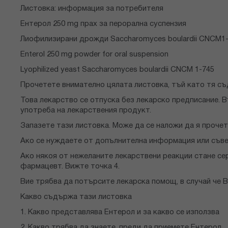
снимки
Листовка: информация за потребителя
Ентерол 250 mg прах за перорална суспензия
Лиофилизирани дрожди Saccharomyces boulardii CNCM1
Enterol 250 mg powder for oral suspension
Lyophilized yeast Saccharomyces boulardii CNCM 1-745
Прочетете внимателно цялата листовка, тъй като тя с
Това лекарство се отпуска без лекарско предписание. В
употреба на лекарствения продукт.
Запазете тази листовка. Може да се наложи да я прочет
Ако се нуждаете от допълнителна информация или съве
Ако някоя от нежеланите лекарствени реакции стане сер
фармацевт. Вижте точка 4.
Вие трябва да потърсите лекарска помощ, в случай че 
Какво съдържа тази листовка
1. Какво представлява Ентерол и за какво се използва
2. Какво трябва да знаете, преди да приемете Ентерол