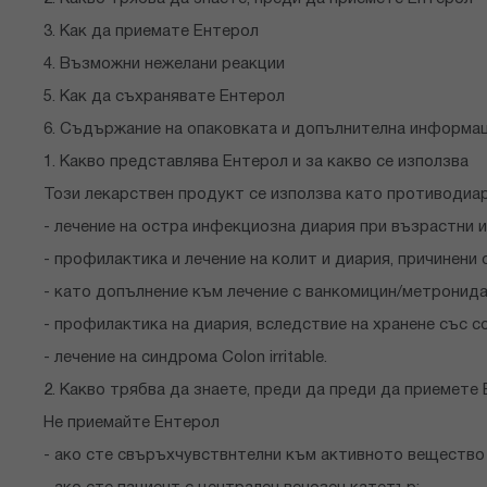
3. Как да приемате Ентерол
4. Възможни нежелани реакции
5. Как да съхранявате Ентерол
6. Съдържание на опаковката и допълнителна информа
1. Какво представлява Ентерол и за какво се използва
Този лекарствен продукт се използва като противодиар
- лечение на остра инфекциозна диария при възрастни и
- профилактика и лечение на колит и диария, причинени 
- като допълнение към лечение с ванкомицин/метронидазо
- профилактика на диария, вследствие на хранене със с
- лечение на синдрома Colon irritable.
2. Какво трябва да знаете, преди да преди да приемете
Не приемайте Ентерол
- ако сте свъръхчувствнтелни към активното вещество