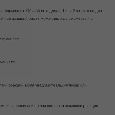
и фармацевт. Обичайната доза е 1 или 2 сашета на ден.
 и се изпива. Прахът може също да се смесва и с
фармацевт.
ечението.
лани реакции, моля уведомете Вашия лекар или
зможни неописани в тази листовка нежелани реакции.