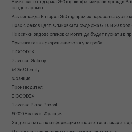
Всяко саше съдържа 250 mg лиофилизирани дрожди Sacch
плодов аромат.
Как изглежда Ентерол 250 mg прах за перорална суспен
Прах с бежов цвят. Опаковката съдържа 6, 10 и 20 броя
Не всички видове опаковки могат да бъдат пуснати в п
Притежател на разрешението за употреба:
BIOCODEX
7 avenue Gallieny
94250 Gentilly
Франция
Производител:
BIOCODEX
1 avenue Blaise Pascal
60000 Beauvais Франция
За допълнителна информация относно това лекарство, 
Дата на последно преразглеждане на листовката: