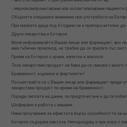
- ако сте пациент с централен венозен катетър;
- имунокомпрометирани или хоспитализирани пациенти (
Обърнете специално внимание при употребата на Ентер
При малките деца под 6 години не е препоръчително да 
Други лекарства и Ентерол
Моля информирайте Вашия лекар или фармацевт, ако при
има гъбичен произход, не трябва да се прилага със сис
Прием на Ентерол с храни, напитки и алкохол
Този лекарствен продукт не бива да се смесва с много г
Бременност, кърмене и фертилитет
Посъветвайте се с Вашия лекар или фармацевт преди упо
лекарствен продукт по време на бременност.
Поради липсата на данни, за предпочитане е да се избя
Шофиране и работа с машини
Няма проучвания за ефектите върху способността за ш
Ентерол съдържа лактоза. Неподходящ е при хора с ла