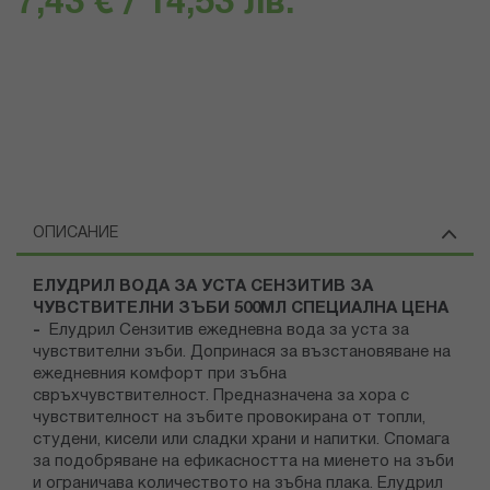
7,43 € / 14,53 лв.
ОПИСАНИЕ
ЕЛУДРИЛ ВОДА ЗА УСТА СЕНЗИТИВ ЗА
ЧУВСТВИТЕЛНИ ЗЪБИ 500МЛ СПЕЦИАЛНА ЦЕНА
-
Елудрил Сензитив ежедневна вода за уста за
чувствителни зъби. Допринася за възстановяване на
ежедневния комфорт при зъбна
свръхчувствителност. Предназначена за хора с
чувствителност на зъбите провокирана от топли,
студени, кисели или сладки храни и напитки. Спомага
за подобряване на ефикасността на миенето на зъби
и ограничава количеството на зъбна плака. Елудрил