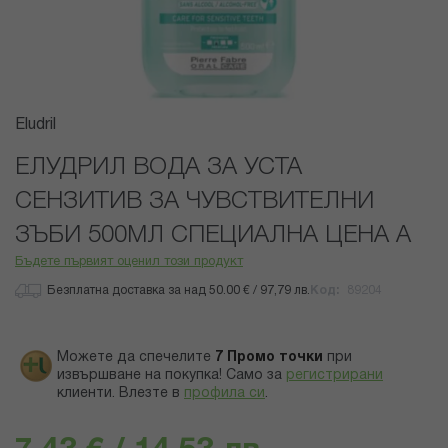
Преминете
Eludril
към
началото
ЕЛУДРИЛ ВОДА ЗА УСТА
на
СЕНЗИТИВ ЗА ЧУВСТВИТЕЛНИ
галерия
със
ЗЪБИ 500МЛ СПЕЦИАЛНА ЦЕНА A
снимки
Бъдете първият оценил този продукт
Безплатна доставка за над 50.00 € / 97,79 лв.
Код
89204
Можете да спечелите
7
Промо точки
при
извършване на покупка! Само за
регистрирани
клиенти.
Влезте в
профила си
.