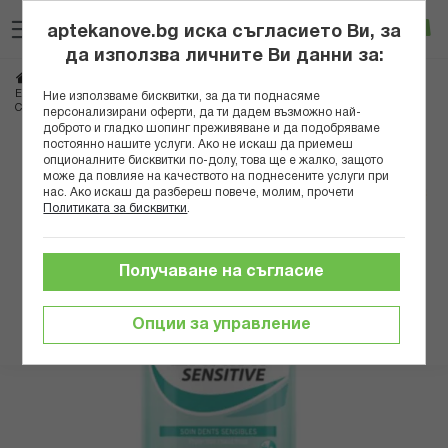
Прескачане
Търсене
Люб
Ко
към
aptekanove.bg иска съгласието Ви, за
съдържанието
Вход
да използва личните Ви данни за:
Начало
Козметика
Продукти за устна хигиена
Води за уста
ЕЛУДРИЛ ВОДА ЗА УСТА СЕНЗИТИВ ЗА ЧУВСТВИТЕЛНИ ЗЪБИ 500МЛ
Ние използваме бисквитки, за да ти поднасяме
СПЕЦИАЛНА ЦЕНА A
персонализирани оферти, да ти дадем възможно най-
доброто и гладко шопинг преживяване и да подобряваме
постоянно нашите услуги. Ако не искаш да приемеш
Преминете
опционалните бисквитки по-долу, това ще е жалко, защото
към
може да повлияе на качеството на поднесените услуги при
нас. Ако искаш да разбереш повече, молим, прочети
края
Политиката за бисквитки
.
на
галерията
на
Получаване на съгласие
изображенията
Опции за управление