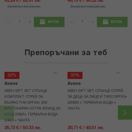
42,24 € / 82.61 лв.
46,13 € / 90.22 лв.
49,69 € / 97.19 лв.
61,50 € / 120.28 лв.
КУПИ
КУПИ
Препоръчани за теб
30%
30%
Avene
Avene
АВЕН GIFT SET СЛЪНЦЕ
АВЕН GIFT SET СЛЪНЦЕ СПРЕЙ
КОМПЛЕКТ СПРЕЙ ЗА
ЗА ДЕЦА ЗА ЛИЦЕ И ТЯЛО SPF50+
ВЪЗРАСТНИ SPF50+ 200
200МЛ + ТЕРМАЛНА ВОДА +
МЛ+ТОНИРАН УЛТРА ФЛУИД ЗА
ЧАНТА
ЛИЦЕ 50МЛ+ ТЕРМАЛНА ВОДА
50МЛ + ЧАНТА
25,73 € / 50.32 лв.
20,71 € / 40.51 лв.