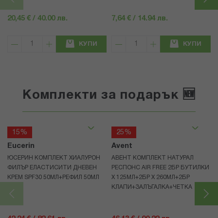
20,45 € / 40.00 лв.
7,64 € / 14.94 лв.
КУПИ
КУПИ
Комплекти за подарък 🆕
15%
25%
Eucerin
Avent
ЮСЕРИН КОМПЛЕКТ ХИАЛУРОН
АВЕНТ КОМПЛЕКТ НАТУРАЛ
ФИЛЪР ЕЛАСТИСИТИ ДНЕВЕН
РЕСПОНС AIR FREE 2БР БУТИЛКИ
КРЕМ SPF30 50МЛ+РЕФИЛ 50МЛ
Х 125МЛ+2БР Х 260МЛ+2БР
КЛАПИ+ЗАЛЪГАЛКА+ЧЕТКА