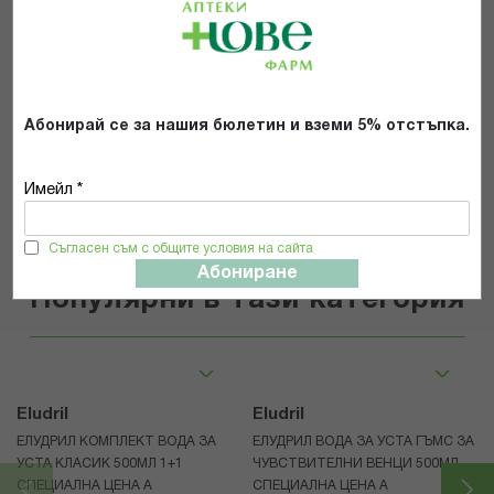
Прочетох и се съгласявам с
Общите условия и политиката за
поверителност
*
Абонирай се за нашия бюлетин и вземи 5% отстъпка.
ИЗПРАТИ
Имейл *
Съгласен съм с общите условия на сайта
Абониране
Популярни в тази категория
Eludril
Eludril
ЕЛУДРИЛ КОМПЛЕКТ ВОДА ЗА
ЕЛУДРИЛ ВОДА ЗА УСТА ГЪМС ЗА
УСТА КЛАСИК 500МЛ 1+1
ЧУВСТВИТЕЛНИ ВЕНЦИ 500МЛ
СПЕЦИАЛНА ЦЕНА А
СПЕЦИАЛНА ЦЕНА A