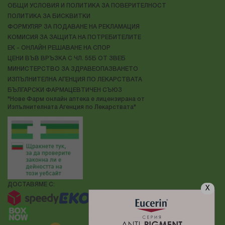
ОБЩИ УСЛОВИЯ И ПОЛИТИКА ЗА ПОВЕРИТЕЛНОСТ
ПОЛИТИКА ЗА БИСКВИТКИ
ФОРМУЛЯР ЗА ПОДАВАНЕ НА РЕКЛАМАЦИЯ
КОМИСИЯ ЗА ЗАЩИТА НА ПОТРЕБИТЕЛИТЕ
ЕК - ОНЛАЙН РЕШАВАНЕ НА СПОР
ЦЕНИ ВЪВ ВРЪЗКА С ЧЛ. 55Б ОТ ЗВЕБ
МИНИСТЕРСТВО ЗА ЗДРАВЕОПАЗВАНЕТО
ИЗПЪЛНИТЕЛНА АГЕНЦИЯ ПО ЛЕКАРСТВАТА
БЪЛГАРСКИ ФАРМАЦЕВТИЧЕН СЪЮЗ
"Нове Фарм онлайн аптека е лицензирана от
Изпълнителната Агенция по Лекарствата"
ДОСТАВЯМЕ С:
X