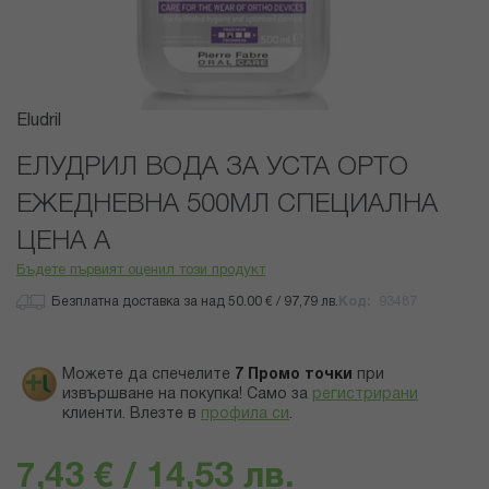
Преминете
Eludril
към
началото
ЕЛУДРИЛ ВОДА ЗА УСТА ОРТО
на
ЕЖЕДНЕВНА 500МЛ СПЕЦИАЛНА
галерия
със
ЦЕНА A
снимки
Бъдете първият оценил този продукт
Безплатна доставка за над 50.00 € / 97,79 лв.
Код
93487
Можете да спечелите
7
Промо точки
при
извършване на покупка! Само за
регистрирани
клиенти.
Влезте в
профила си
.
7,43 € / 14,53 лв.