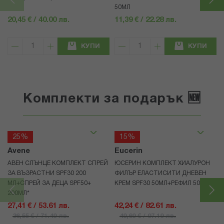
50МЛ
20,45 € / 40.00 лв.
11,39 € / 22.28 лв.
КУПИ
КУПИ
Комплекти за подарък 🆕
25%
15%
Avene
Eucerin
АВЕН СЛЪНЦЕ КОМПЛЕКТ СПРЕЙ
ЮСЕРИН КОМПЛЕКТ ХИАЛУРОН
ЗА ВЪЗРАСТНИ SPF30 200
ФИЛЪР ЕЛАСТИСИТИ ДНЕВЕН
МЛ+СПРЕЙ ЗА ДЕЦА SPF50+
КРЕМ SPF30 50МЛ+РЕФИЛ 50МЛ
200МЛ*
27,41 € / 53.61 лв.
42,24 € / 82.61 лв.
36,55 € / 71.49 лв.
49,69 € / 97.19 лв.