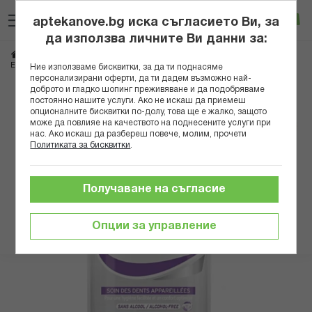
Прескачане
Търсене
Люб
Ко
към
aptekanove.bg иска съгласието Ви, за
съдържанието
Вход
да използва личните Ви данни за:
Начало
Козметика
Продукти за устна хигиена
Води за уста
ЕЛУДРИЛ ВОДА ЗА УСТА ОРТО ЕЖЕДНЕВНА 500МЛ СПЕЦИАЛНА ЦЕНА A
Ние използваме бисквитки, за да ти поднасяме
персонализирани оферти, да ти дадем възможно най-
доброто и гладко шопинг преживяване и да подобряваме
Преминете
постоянно нашите услуги. Ако не искаш да приемеш
към
опционалните бисквитки по-долу, това ще е жалко, защото
може да повлияе на качеството на поднесените услуги при
края
нас. Ако искаш да разбереш повече, молим, прочети
на
Политиката за бисквитки
.
галерията
на
изображенията
Получаване на съгласие
Опции за управление