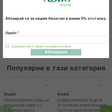
Прочетох и се съгласявам с
Общите условия и политиката за
поверителност
*
Абонирай се за нашия бюлетин и вземи 5% отстъпка.
ИЗПРАТИ
Имейл *
Съгласен съм с общите условия на сайта
Абониране
Популярни в тази категория
Eludril
Eludril
ЕЛУДРИЛ КОМПЛЕКТ ВОДА ЗА
ЕЛУДРИЛ КОМПЛЕКТ ВОДА ЗА
УСТА КЛАСИК 500МЛ 1+1
УСТА КЛАСИК 200МЛ+ЕЛГИДИУМ
СПЕЦИАЛНА ЦЕНА А
ПАСТА ЗА ЗЪБИ АНТИПЛАКА