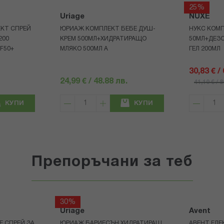
25%
Uriage
NUXE
КТ СПРЕЙ
ЮРИАЖ КОМПЛЕКТ БЕБЕ ДУШ-
НУКС КОМП
200
КРЕМ 500МЛ+ХИДРАТИРАЩО
50МЛ+ДЕЗ
F50+
МЛЯКО 500МЛ A
ГЕЛ 200МЛ
30,83 € /
24,99 € / 48.88 лв.
41,10 € / 
КУПИ
КУПИ
Препоръчани за теб
30%
Uriage
Avent
Е СПРЕЙ ЗА
ЮРИАЖ БАРИЕСЪН ХИДРАТИРАЩ
АВЕНТ ЕЛЕ