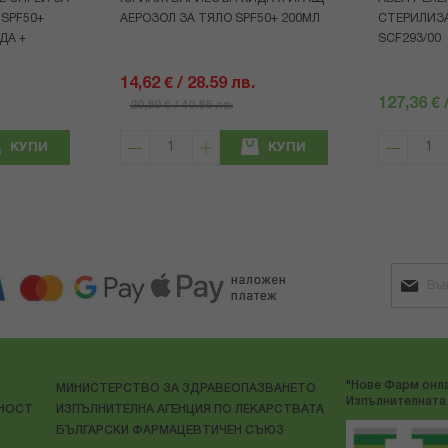
 SPF50+
АЕРОЗОЛ ЗА ТЯЛО SPF50+ 200МЛ
СТЕРИЛИЗ
ДА +
SCF293/00
14,62 € / 28.59 лв.
127,36 € 
20,89 € / 40.86 лв.
КУПИ
КУПИ
"Нове Фарм онла
МИНИСТЕРСТВО ЗА ЗДРАВЕОПАЗВАНЕТО
Изпълнителната 
ЛНОСТ
ИЗПЪЛНИТЕЛНА АГЕНЦИЯ ПО ЛЕКАРСТВАТА
БЪЛГАРСКИ ФАРМАЦЕВТИЧЕН СЪЮЗ