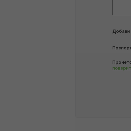
Добави
Препор
Прочето
повери