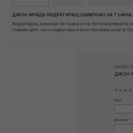
снимки
ДЖОН ФРИДА ХИДРАТИРАЩ ШАМПОАН ЗА ТЪМНА 
Хидратиращ шампоан за тъмна коса. Не позволявайте на 
тъмния цвят, като хидратира и възстановява сухата, б
КАКВО 
ДЖОН Ф
1
2
3
4
5
star
stars
stars
stars
stars
Име
Мнение