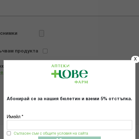
 снимки
ъчвам продукта
X
х и се съгласявам с
Общите условия и политиката за
телност
*
ИЗПРАТИ
Абонирай се за нашия бюлетин и вземи 5% отстъпка.
Имейл *
Съгласен съм с общите условия на сайта