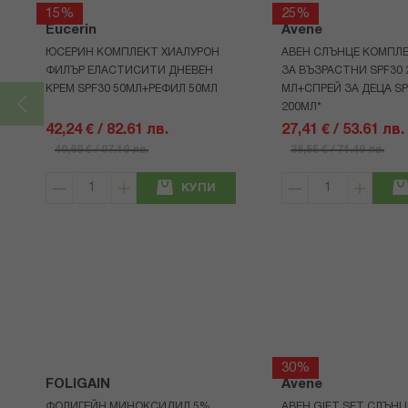
15%
25%
Eucerin
Avene
ЮСЕРИН КОМПЛЕКТ ХИАЛУРОН
АВЕН СЛЪНЦЕ КОМПЛЕ
ФИЛЪР ЕЛАСТИСИТИ ДНЕВЕН
ЗА ВЪЗРАСТНИ SPF30 
КРЕМ SPF30 50МЛ+РЕФИЛ 50МЛ
МЛ+СПРЕЙ ЗА ДЕЦА SP
200МЛ*
42,24 € / 82.61 лв.
27,41 € / 53.61 лв.
49,69 € / 97.19 лв.
36,55 € / 71.49 лв.
КУПИ
30%
FOLIGAIN
Avene
ФОЛИГЕЙН МИНОКСИДИЛ 5%
АВЕН GIFT SET СЛЪНЦ