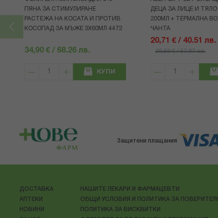
ПЯНА ЗА СТИМУЛИРАНЕ
ДЕЦА ЗА ЛИЦЕ И ТЯЛО
РАСТЕЖА НА КОСАТА И ПРОТИВ
200МЛ + ТЕРМАЛНА ВО
КОСОПАД ЗА МЪЖЕ 3X60МЛ 4472
ЧАНТА
20,71 € / 40.51 лв.
34,90 € / 68.26 лв.
29,59 € / 57.87 лв.
КУПИ
Защитени плащания
ДОСТАВКА
НАШИТЕ ЛЕКАРИ И ФАРМАЦЕВТИ
АПТЕКИ
ОБЩИ УСЛОВИЯ И ПОЛИТИКА ЗА ПОВЕРИТЕ
НОВИНИ
ПОЛИТИКА ЗА БИСКВИТКИ