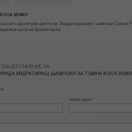
КОСА 250МЛ
косата да изгуби цвета си. Хидратиращият шампоан Colour Pr
оядисана коса на брюнетките.
Е ВАШЕТО МНЕНИЕ ЗА:
РИДА ХИДРАТИРАЩ ШАМПОАН ЗА ТЪМНА КОСА 250МЛ
Имейл адрес