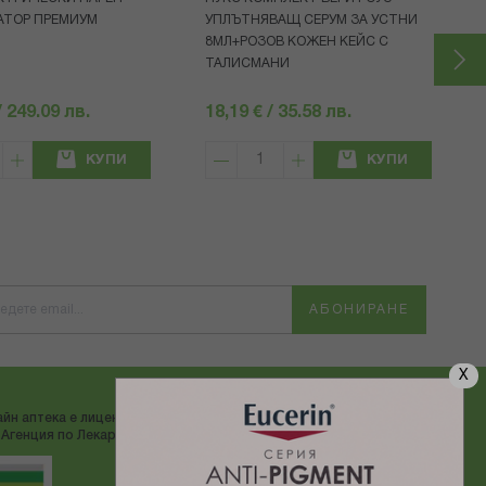
АТОР ПРЕМИУМ
УПЛЪТНЯВАЩ СЕРУМ ЗА УСТНИ
8МЛ+РОЗОВ КОЖЕН КЕЙС С
ТАЛИСМАНИ
/ 249.09 лв.
18,19 € / 35.58 лв.
КУПИ
КУПИ
АБОНИРАНЕ
X
йн аптека е лицензирана от
ДОСТАВЯМЕ С:
Агенция по Лекарствата"