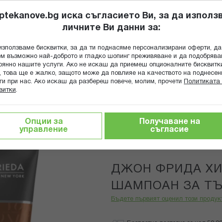
ptekanove.bg иска съгласието Ви, за да използ
личните Ви данни за:
ПОПИТАЙ Ф
използваме бисквитки, за да ти поднасяме персонализирани оферти, да
Търсене
м възможно най-доброто и гладко шопинг преживяване и да подобряв
оянно нашите услуги. Ако не искаш да приемеш опционалните бисквитк
КА
ГРИЖА ЗА МАЙКАТА И ДЕТЕТО
ХРАНИТЕЛНИ ДОБАВКИ
, това ще е жалко, защото може да повлияе на качеството на поднесен
ги при нас. Ако искаш да разбереш повече, молим, прочети
Политиката 
витки
.
тика за коса
ДЖОН ФРИДА ХИДРАТИРАЩ ШАМПОАН ЗА 
Опции за
Получаване на
управление
съгласие
John Frieda
Трайно ниска цена онлайн
ДЖОН ФРИДА Х
ШАМПОАН ЗА ТЪ
Бъдете първият оценил този продук