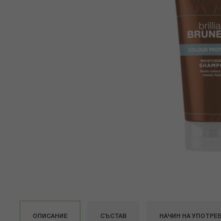
Преминете
към
началото
на
галерия
със
ОПИСАНИЕ
СЪСТАВ
НАЧИН НА УПОТРЕ