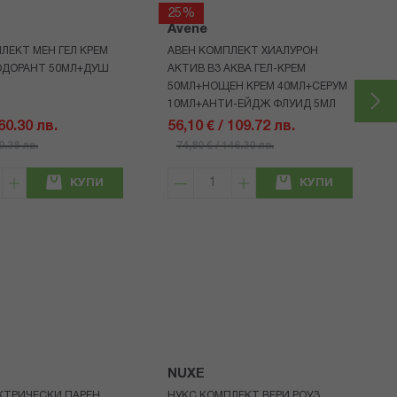
25%
Avene
ЛЕКТ МЕН ГЕЛ КРЕМ
АВЕН КОМПЛЕКТ ХИАЛУРОН
ОДОРАНТ 50МЛ+ДУШ
АКТИВ B3 АКВА ГЕЛ-КРЕМ
50МЛ+НОЩЕН КРЕМ 40МЛ+СЕРУМ
10МЛ+АНТИ-ЕЙДЖ ФЛУИД 5МЛ
 60.30 лв.
56,10 € / 109.72 лв.
80.38 лв.
74,80 € / 146.30 лв.
КУПИ
КУПИ
NUXE
КТРИЧЕСКИ ПАРЕН
НУКС КОМПЛЕКТ ВЕРИ РОУЗ