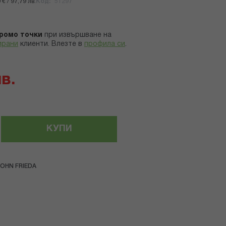
€ / 97,79 лв.
Код
51297
ромо точки
при извършване на
ирани
клиенти.
Влезте в
профила си
.
лв.
КУПИ
OHN FRIEDA