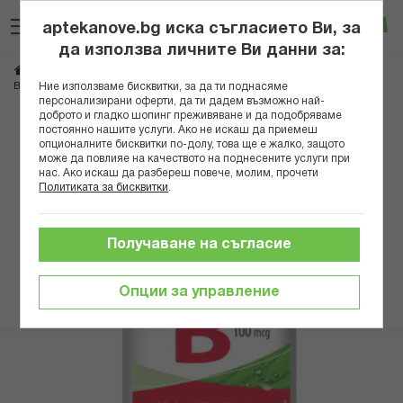
Прескачане
Търсене
Люб
Ко
към
aptekanove.bg иска съгласието Ви, за
съдържанието
Вход
да използва личните Ви данни за:
Начало
Хранителни добавки
Витамини
Витамини Б група
ДЖЕЙМИСЪН ВИТАМИН Б12 ТАБЛ. 100МКГ. Х 100
Ние използваме бисквитки, за да ти поднасяме
Витамин Б12
персонализирани оферти, да ти дадем възможно най-
доброто и гладко шопинг преживяване и да подобряваме
Преминете
постоянно нашите услуги. Ако не искаш да приемеш
опционалните бисквитки по-долу, това ще е жалко, защото
към
може да повлияе на качеството на поднесените услуги при
края
нас. Ако искаш да разбереш повече, молим, прочети
на
Политиката за бисквитки
.
галерията
на
изображенията
Получаване на съгласие
Опции за управление