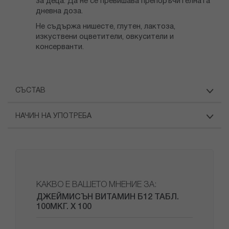
за деца. Да не се превишава препоръчителната
дневна доза.
Не съдържа нишесте, глутен, лактоза,
изкуствени оцветители, овкусители и
консерванти.
СЪСТАВ
НАЧИН НА УПОТРЕБА
КАКВО Е ВАШЕТО МНЕНИЕ ЗА:
ДЖЕЙМИСЪН ВИТАМИН Б12 ТАБЛ.
100МКГ. Х 100