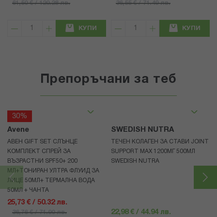
61,50 € / 120.28 лв.
36,55 € / 71.49 лв.
КУПИ
КУПИ
Препоръчани за теб
30%
Avene
SWEDISH NUTRA
АВЕН GIFT SET СЛЪНЦЕ
ТЕЧЕН КОЛАГЕН ЗА СТАВИ JOINT
КОМПЛЕКТ СПРЕЙ ЗА
SUPPORT MAX 1200МГ 500МЛ
ВЪЗРАСТНИ SPF50+ 200
SWEDISH NUTRA
МЛ+ТОНИРАН УЛТРА ФЛУИД ЗА
ЛИЦЕ 50МЛ+ ТЕРМАЛНА ВОДА
50МЛ + ЧАНТА
25,73 € / 50.32 лв.
22,98 € / 44.94 лв.
36,76 € / 71.90 лв.