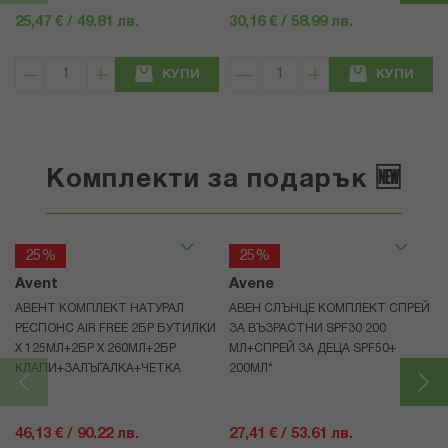
25,47 € / 49.81 лв.
30,16 € / 58.99 лв.
КУПИ
КУПИ
Комплекти за подарък 🆕
25%
25%
Avent
Avene
АВЕНТ КОМПЛЕКТ НАТУРАЛ
АВЕН СЛЪНЦЕ КОМПЛЕКТ СПРЕЙ
РЕСПОНС AIR FREE 2БР БУТИЛКИ
ЗА ВЪЗРАСТНИ SPF30 200
Х 125МЛ+2БР Х 260МЛ+2БР
МЛ+СПРЕЙ ЗА ДЕЦА SPF50+
КЛАПИ+ЗАЛЪГАЛКА+ЧЕТКА
200МЛ*
46,13 € / 90.22 лв.
27,41 € / 53.61 лв.