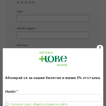
1
2
3
4
5
star
stars
stars
stars
stars
Име
Имейл адрес
Мнение
X
Абонирай се за нашия бюлетин и вземи 5% отстъпка.
Добави снимки
Имейл *
Препоръчвам продукта
Съгласен съм с общите условия на сайта