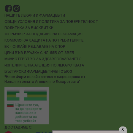
НАШИТЕ ЛЕКАРИ И ФАРМАЦЕВТИ
ОБЩИ УСЛОВИЯ И ПОЛИТИКА ЗА ПОВЕРИТЕЛНОСТ
ПОЛИТИКА ЗА БИСКВИТКИ
ФОРМУЛЯР ЗА ПОДАВАНЕ НА РЕКЛАМАЦИЯ
КОМИСИЯ ЗА ЗАЩИТА НА ПОТРЕБИТЕЛИТЕ
ЕК - ОНЛАЙН РЕШАВАНЕ НА СПОР
ЦЕНИ ВЪВ ВРЪЗКА С ЧЛ. 55Б ОТ ЗВЕБ
МИНИСТЕРСТВО ЗА ЗДРАВЕОПАЗВАНЕТО
ИЗПЪЛНИТЕЛНА АГЕНЦИЯ ПО ЛЕКАРСТВАТА
БЪЛГАРСКИ ФАРМАЦЕВТИЧЕН СЪЮЗ
"Нове Фарм онлайн аптека е лицензирана от
Изпълнителната Агенция по Лекарствата"
ДОСТАВЯМЕ С:
X