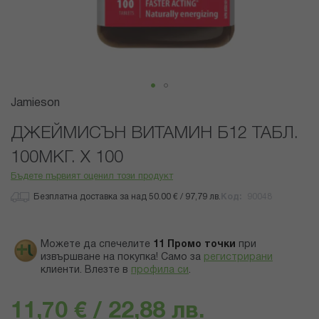
Преминете
Jamieson
към
началото
ДЖЕЙМИСЪН ВИТАМИН Б12 ТАБЛ.
на
100МКГ. Х 100
галерия
със
Бъдете първият оценил този продукт
снимки
Безплатна доставка за над 50.00 € / 97,79 лв.
Код
90048
Можете да спечелите
11
Промо точки
при
извършване на покупка! Само за
регистрирани
клиенти.
Влезте в
профила си
.
11,70 € / 22,88 лв.