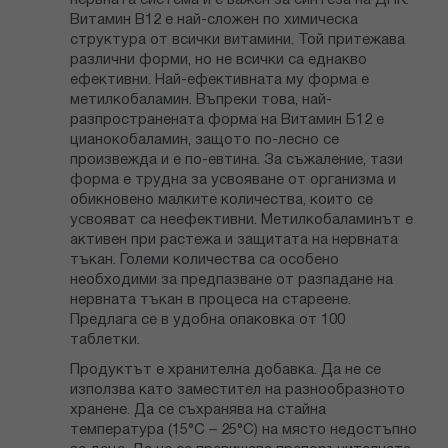
нервната система и е важен за синтеза на ДНК.
Витамин В12 е най-сложен по химическа
структура от всички витамини. Той притежава
различни форми, но не всички са еднакво
ефективни. Най-ефективната му форма е
метилкобаламин. Въпреки това, най-
разпространената форма на Витамин Б12 е
цианокобаламин, защото по-лесно се
произвежда и е по-евтина. За съжаление, тази
форма е трудна за усвояване от организма и
обикновено малките количества, които се
усвояват са неефективни. Метилкобаламинът е
активен при растежа и защитата на нервната
тъкан. Големи количества са особено
необходими за предпазване от разпадане на
нервната тъкан в процеса на стареене.
Предлага се в удобна опаковка от 100
таблетки.
Продуктът е хранителна добавка. Да не се
използва като заместител на разнообразното
хранене. Да се съхранява на стайна
температура (15°С – 25°С) на място недостъпно