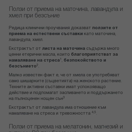
Ползи от приема на маточина, лавандула и
хмел при безсъние
Редица клинични проучвания доказват
ползите от
приема на естествени съставки
като маточина,
лавандула, хмел.
Екстрактът от
листа на маточина
съдържа много
ценни етерични масла, които
благоприятстват за
1
намаляване на стреса
,
безпокойството и
2
безсънието
.
Малко известен факт е, че от хмела се употребяват
само шишарките (съцветията) на женското растение.
Техните активни съставки имат успокояващо
действие и подпомагат заспиването и поддържането
3
на пълноценен нощен сън
Екстрактът от лавандула има отношение към
4,5
намаляване на стреса и тревожността
.
Ползи от приема на мелатонин, магнезий и