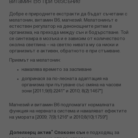
витамин В6 при безсъние
Добре е природните екстракти да бъдат съчетани с
мелатонин, витамин В6, магнезий. Мелатонинът е
естествен регулатор на денонощните ритми в
организма, на прехода между сън и бодърстване. Той
се синтезира в мозъка и е зависим от количеството
околна светлина – на светло нивата му са ниски и
организмът е активен, обратното е при стъмване.
Приемът на мелатонин:
намалява времето за заспиване
допринася за по-лесната адаптация на
организма при пътуване със смяна на часови
зони [2011;9(6):2241* и 2010; 8(2):1467*]
Магнезий и витамин В6 подпомагат нормалната
функция на нервната система и намаляват ефектите
на умората [2009; 7(9):1216* и 2010;8(10):1759*]
®
Допелхерц актив
Спокоен сън
е подходящ за