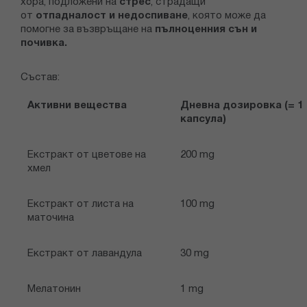
хора, подложени на
стрес
, страдащи
от
отпадналост и недоспиване
, която може да
помогне за възвръщане на
пълноценния сън и
почивка.
Състав:
Активни вещества
Дневна дозировка (= 1
капсула)
Екстракт от цветове на
200 mg
хмел
Екстракт от листа на
100 mg
маточина
Екстракт от лавандула
30 mg
Мелатонин
1 mg