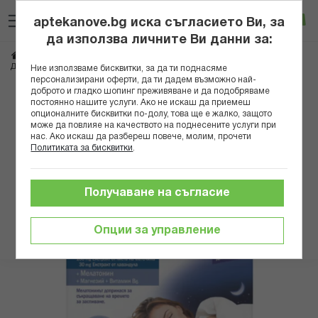
Прескачане
Търсене
Люб
Ко
към
aptekanove.bg иска съгласието Ви, за
съдържанието
Вход
да използва личните Ви данни за:
Начало
Хранителни добавки
Спокойствие и сън
ДОПЕЛХЕРЦ АКТИВ СПОКОЕН СЪН ПЛЮС ТАБЛ. Х 20
Ние използваме бисквитки, за да ти поднасяме
персонализирани оферти, да ти дадем възможно най-
доброто и гладко шопинг преживяване и да подобряваме
Преминете
постоянно нашите услуги. Ако не искаш да приемеш
към
опционалните бисквитки по-долу, това ще е жалко, защото
може да повлияе на качеството на поднесените услуги при
края
нас. Ако искаш да разбереш повече, молим, прочети
на
Политиката за бисквитки
.
галерията
на
изображенията
Получаване на съгласие
Опции за управление