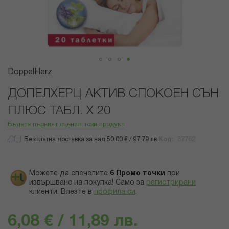
Преминете
DoppelHerz
към
началото
ДОПЕЛХЕРЦ АКТИВ СПОКОЕН СЪН
на
ПЛЮС ТАБЛ. Х 20
галерия
със
Бъдете първият оценил този продукт
снимки
Безплатна доставка за над 50.00 € / 97,79 лв.
Код
37762
Можете да спечелите
6
Промо точки
при
извършване на покупка! Само за
регистрирани
клиенти.
Влезте в
профила си
.
6,08 € / 11,89 лв.