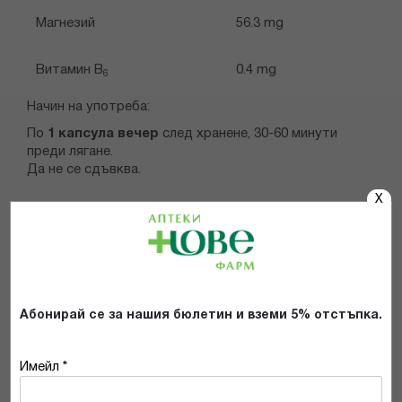
Магнезий
56.3 mg
Витамин B
0.4 mg
6
Начин на употреба:
По
1 капсула вечер
след хранене, 30-60 минути
преди лягане.
Да не се сдъвква.
X
ВАЖНА ИНФОРМАЦИЯ
Абонирай се за нашия бюлетин и вземи 5% отстъпка.
Имейл *
КАКВО Е ВАШЕТО МНЕНИЕ ЗА: