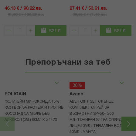
46,13 € / 90.22 лв.
27,41 € / 53.61 лв.
61,50 € / 120.28 лв.
36,55 € / 71.49 лв.
КУПИ
КУПИ
Препоръчани за теб
30%
FOLIGAIN
Avene
ФОЛИГЕЙН МИНОКСИДИЛ 5%
АВЕН GIFT SET СЛЪНЦЕ
РАЗТВОР ЗА РАСТЕЖ И ПРОТИВ
КОМПЛЕКТ СПРЕЙ ЗА
КОСОПАД ЗА МЪЖЕ БЕЗ
ВЪЗРАСТНИ SPF50+ 200
АЛКОХОЛ (3М.) 60МЛ X 3 4473
МЛ+ТОНИРАН УЛТРА ФЛУИД ЗА
ЛИЦЕ 50МЛ+ ТЕРМАЛНА ВОДА
50МЛ + ЧАНТА