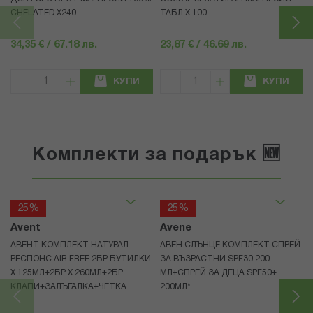
CHELATED Х240
ТАБЛ Х 100
34,35 € / 67.18 лв.
23,87 € / 46.69 лв.
КУПИ
КУПИ
Комплекти за подарък 🆕
25%
25%
Avent
Avene
АВЕНТ КОМПЛЕКТ НАТУРАЛ
АВЕН СЛЪНЦЕ КОМПЛЕКТ СПРЕЙ
РЕСПОНС AIR FREE 2БР БУТИЛКИ
ЗА ВЪЗРАСТНИ SPF30 200
Х 125МЛ+2БР Х 260МЛ+2БР
МЛ+СПРЕЙ ЗА ДЕЦА SPF50+
КЛАПИ+ЗАЛЪГАЛКА+ЧЕТКА
200МЛ*