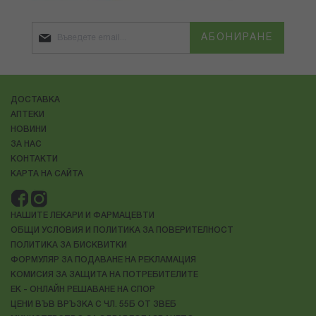
АБОНИРАНЕ
ДОСТАВКА
АПТЕКИ
НОВИНИ
ЗА НАС
КОНТАКТИ
КАРТА НА САЙТА
НАШИТЕ ЛЕКАРИ И ФАРМАЦЕВТИ
ОБЩИ УСЛОВИЯ И ПОЛИТИКА ЗА ПОВЕРИТЕЛНОСТ
ПОЛИТИКА ЗА БИСКВИТКИ
ФОРМУЛЯР ЗА ПОДАВАНЕ НА РЕКЛАМАЦИЯ
КОМИСИЯ ЗА ЗАЩИТА НА ПОТРЕБИТЕЛИТЕ
ЕК - ОНЛАЙН РЕШАВАНЕ НА СПОР
ЦЕНИ ВЪВ ВРЪЗКА С ЧЛ. 55Б ОТ ЗВЕБ