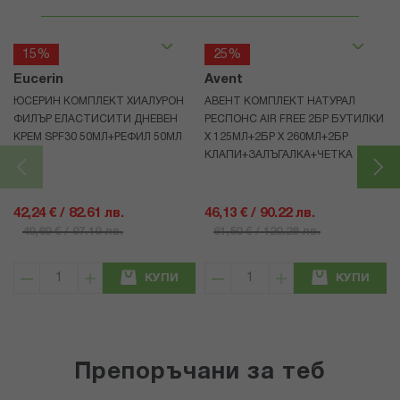
15%
25%
Eucerin
Avent
ЮСЕРИН КОМПЛЕКТ ХИАЛУРОН
АВЕНТ КОМПЛЕКТ НАТУРАЛ
ФИЛЪР ЕЛАСТИСИТИ ДНЕВЕН
РЕСПОНС AIR FREE 2БР БУТИЛКИ
КРЕМ SPF30 50МЛ+РЕФИЛ 50МЛ
Х 125МЛ+2БР Х 260МЛ+2БР
КЛАПИ+ЗАЛЪГАЛКА+ЧЕТКА
42,24 € / 82.61 лв.
46,13 € / 90.22 лв.
49,69 € / 97.19 лв.
61,50 € / 120.28 лв.
КУПИ
КУПИ
Препоръчани за теб