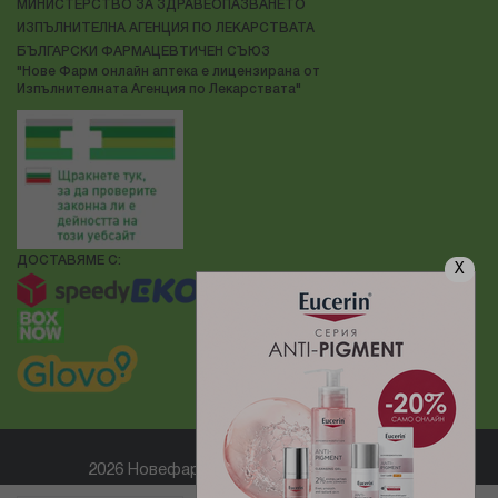
МИНИСТЕРСТВО ЗА ЗДРАВЕОПАЗВАНЕТО
ИЗПЪЛНИТЕЛНА АГЕНЦИЯ ПО ЛЕКАРСТВАТА
БЪЛГАРСКИ ФАРМАЦЕВТИЧЕН СЪЮЗ
"Нове Фарм онлайн аптека е лицензирана от
Изпълнителната Агенция по Лекарствата"
ДОСТАВЯМЕ С:
X
2026 Новефарм ® Всички права запазени
Електронен магазин