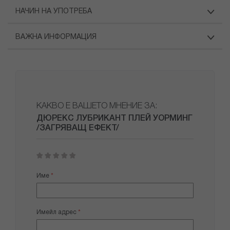
НАЧИН НА УПОТРЕБА
ВАЖНА ИНФОРМАЦИЯ
КАКВО Е ВАШЕТО МНЕНИЕ ЗА:
ДЮРЕКС ЛУБРИКАНТ ПЛЕЙ УОРМИНГ
/ЗАГРЯВАЩ ЕФЕКТ/
1
2
3
4
5
star
stars
stars
stars
stars
Име
Имейл адрес