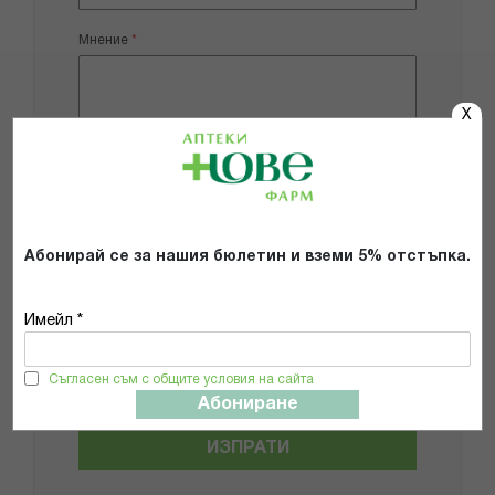
Мнение
X
Добави снимки
Абонирай се за нашия бюлетин и вземи 5% отстъпка.
Препоръчвам продукта
Имейл *
Прочетох и се съгласявам с
Общите условия и политиката за
поверителност
*
Съгласен съм с общите условия на сайта
Абониране
ИЗПРАТИ