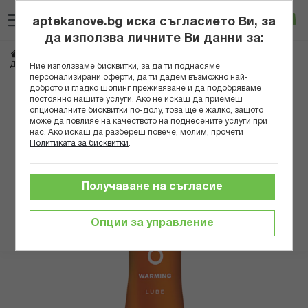
Прескачане
Търсене
Люб
Ко
към
aptekanove.bg иска съгласието Ви, за
съдържанието
Вход
да използва личните Ви данни за:
Начало
Здраве
Презервативи и лубриканти
ДЮРЕКС ЛУБРИКАНТ ПЛЕЙ УОРМИНГ /ЗАГРЯВАЩ ЕФЕКТ/
Ние използваме бисквитки, за да ти поднасяме
персонализирани оферти, да ти дадем възможно най-
доброто и гладко шопинг преживяване и да подобряваме
Преминете
постоянно нашите услуги. Ако не искаш да приемеш
към
опционалните бисквитки по-долу, това ще е жалко, защото
може да повлияе на качеството на поднесените услуги при
края
нас. Ако искаш да разбереш повече, молим, прочети
на
Политиката за бисквитки
.
галерията
на
изображенията
Получаване на съгласие
Опции за управление