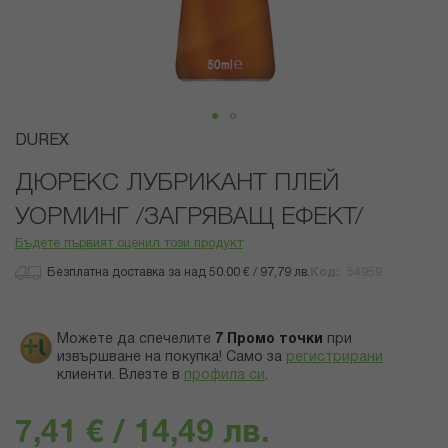
Преминете
DUREX
към
началото
ДЮРЕКС ЛУБРИКАНТ ПЛЕЙ
на
УОРМИНГ /ЗАГРЯВАЩ ЕФЕКТ/
галерия
със
Бъдете първият оценил този продукт
снимки
Безплатна доставка за над 50.00 € / 97,79 лв.
Код
54959
Можете да спечелите
7
Промо точки
при
извършване на покупка! Само за
регистрирани
клиенти.
Влезте в
профила си
.
7,41 € / 14,49 лв.