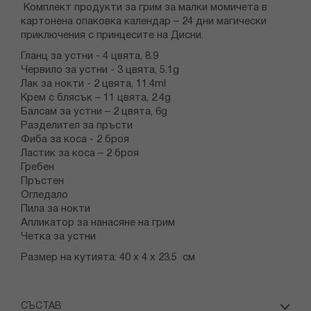
Комплект продукти за грим за малки момичета в
картонена опаковка календар – 24 дни магически
приключения с принцесите на Дисни.
Гланц за устни - 4 цвята, 8.9
Червило за устни - 3 цвята, 5.1g
Лак за нокти - 2 цвята, 11.4ml
Крем с блясък – 11 цвята, 2.4g
Балсам за устни – 2 цвята, 6g
Разделител за пръсти
Фиба за коса - 2 броя
Ластик за коса – 2 броя
Гребен
Пръстен
Огледало
Пила за нокти
Апликатор за нанасяне на грим
Четка за устни
Размер на кутията: 40 х 4 х 23.5 см
СЪСТАВ