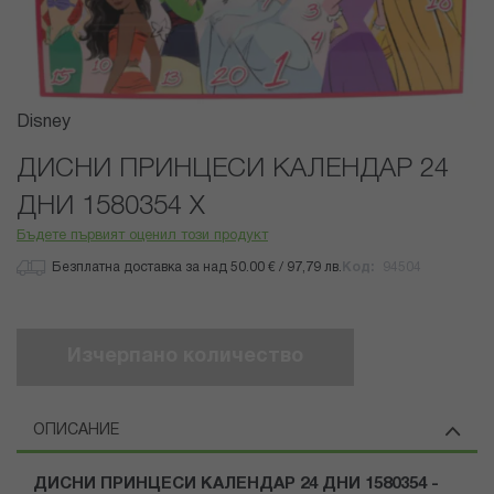
Преминете
Disney
към
началото
ДИСНИ ПРИНЦЕСИ КАЛЕНДАР 24
на
ДНИ 1580354 Х
галерия
със
Бъдете първият оценил този продукт
снимки
Безплатна доставка за над 50.00 € / 97,79 лв.
Код
94504
Изчерпано количество
ОПИСАНИЕ
ДИСНИ ПРИНЦЕСИ КАЛЕНДАР 24 ДНИ 1580354 -