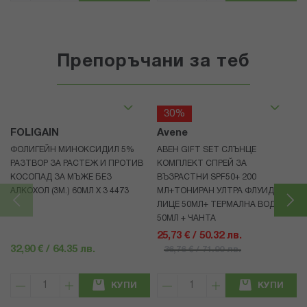
Препоръчани за теб
30%
FOLIGAIN
Avene
ФОЛИГЕЙН МИНОКСИДИЛ 5%
АВЕН GIFT SET СЛЪНЦЕ
РАЗТВОР ЗА РАСТЕЖ И ПРОТИВ
КОМПЛЕКТ СПРЕЙ ЗА
КОСОПАД ЗА МЪЖЕ БЕЗ
ВЪЗРАСТНИ SPF50+ 200
АЛКОХОЛ (3М.) 60МЛ X 3 4473
МЛ+ТОНИРАН УЛТРА ФЛУИД ЗА
ЛИЦЕ 50МЛ+ ТЕРМАЛНА ВОДА
50МЛ + ЧАНТА
25,73 € / 50.32 лв.
32,90 € / 64.35 лв.
36,76 € / 71.90 лв.
КУПИ
КУПИ