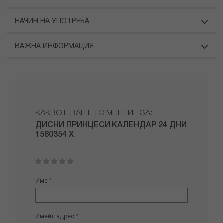
НАЧИН НА УПОТРЕБА
ВАЖНА ИНФОРМАЦИЯ
КАКВО Е ВАШЕТО МНЕНИЕ ЗА:
ДИСНИ ПРИНЦЕСИ КАЛЕНДАР 24 ДНИ
1580354 Х
1
2
3
4
5
star
stars
stars
stars
stars
Име
Имейл адрес