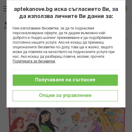
Прескачане
Търсене
Люб
Ко
към
aptekanove.bg иска съгласието Ви, за
съдържанието
Вход
да използва личните Ви данни за:
Начало
Козметика
Комплекти козметика
Комплекти за деца
ДИСНИ ПРИНЦЕСИ КАЛЕНДАР 24 ДНИ 1580354 Х
Ние използваме бисквитки, за да ти поднасяме
персонализирани оферти, да ти дадем възможно най-
доброто и гладко шопинг преживяване и да подобряваме
Преминете
постоянно нашите услуги. Ако не искаш да приемеш
към
опционалните бисквитки по-долу, това ще е жалко, защото
може да повлияе на качеството на поднесените услуги при
края
нас. Ако искаш да разбереш повече, молим, прочети
на
Политиката за бисквитки
.
галерията
на
изображенията
Получаване на съгласие
Опции за управление