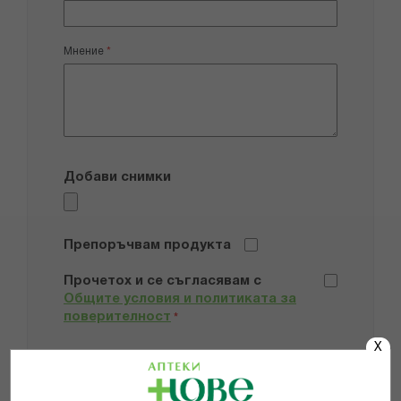
Мнение
Добави снимки
Препоръчвам продукта
Прочетох и се съгласявам с
Общите условия и политиката за
поверителност
*
X
ИЗПРАТИ