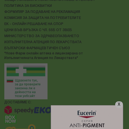
ПОЛИТИКА ЗА БИСКВИТКИ
ФОРМУЛЯР ЗА ПОДАВАНЕ НА РЕКЛАМАЦИЯ
КОМИСИЯ ЗА ЗАЩИТА НА ПОТРЕБИТЕЛИТЕ
ЕК - ОНЛАЙН РЕШАВАНЕ НА СПОР
ЦЕНИ ВЪВ ВРЪЗКА С ЧЛ. 55Б ОТ ЗВЕБ
МИНИСТЕРСТВО ЗА ЗДРАВЕОПАЗВАНЕТО
ИЗПЪЛНИТЕЛНА АГЕНЦИЯ ПО ЛЕКАРСТВАТА
БЪЛГАРСКИ ФАРМАЦЕВТИЧЕН СЪЮЗ
"Нове Фарм онлайн аптека е лицензирана от
Изпълнителната Агенция по Лекарствата"
ДОСТАВЯМЕ С:
X