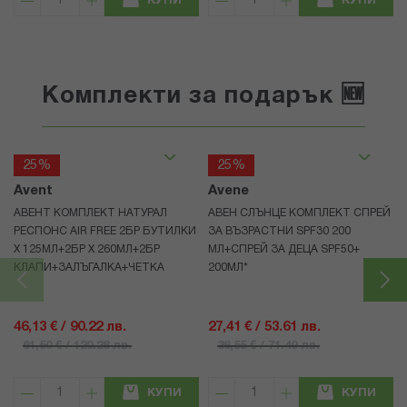
КУПИ
КУПИ
Комплекти за подарък 🆕
25%
25%
Avent
Avene
АВЕНТ КОМПЛЕКТ НАТУРАЛ
АВЕН СЛЪНЦЕ КОМПЛЕКТ СПРЕЙ
РЕСПОНС AIR FREE 2БР БУТИЛКИ
ЗА ВЪЗРАСТНИ SPF30 200
Х 125МЛ+2БР Х 260МЛ+2БР
МЛ+СПРЕЙ ЗА ДЕЦА SPF50+
КЛАПИ+ЗАЛЪГАЛКА+ЧЕТКА
200МЛ*
46,13 € / 90.22 лв.
27,41 € / 53.61 лв.
61,50 € / 120.28 лв.
36,55 € / 71.49 лв.
КУПИ
КУПИ