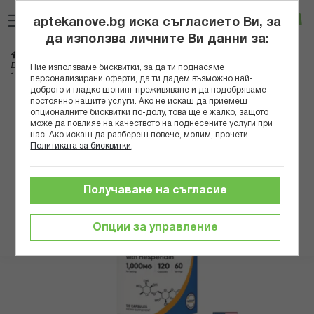
Прескачане
Търсене
Люб
Ко
към
aptekanove.bg иска съгласието Ви, за
съдържанието
Вход
да използва личните Ви данни за:
Начало
Хранителни добавки
Сърце и холестерол
Диосмин 500 mg + хесперидин 500 mg – За здрави вени и кръвообращение,
Ние използваме бисквитки, за да ти поднасяме
120 капсули
персонализирани оферти, да ти дадем възможно най-
доброто и гладко шопинг преживяване и да подобряваме
постоянно нашите услуги. Ако не искаш да приемеш
Преминете
опционалните бисквитки по-долу, това ще е жалко, защото
към
може да повлияе на качеството на поднесените услуги при
нас. Ако искаш да разбереш повече, молим, прочети
края
Политиката за бисквитки
.
на
галерията
на
Получаване на съгласие
изображенията
Опции за управление