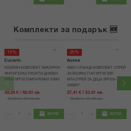
Комплекти за подарък 🆕
15%
25%
Eucerin
Avene
ЮСЕРИН КОМПЛЕКТ ХИАЛУРОН
АВЕН СЛЪНЦЕ КОМПЛЕКТ СПРЕЙ
ФИЛЪР ЕЛАСТИСИТИ ДНЕВЕН
ЗА ВЪЗРАСТНИ SPF30 200
КРЕМ SPF30 50МЛ+РЕФИЛ 50МЛ
МЛ+СПРЕЙ ЗА ДЕЦА SPF50+
200МЛ*
42,24 € / 82.61 лв.
27,41 € / 53.61 лв.
49,69 € / 97.19 лв.
36,55 € / 71.49 лв.
КУПИ
КУПИ