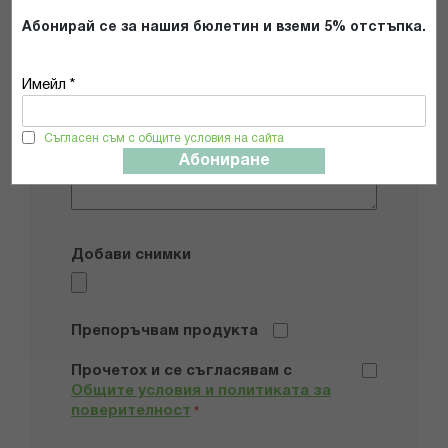
Абонирай се за нашия бюлетин и вземи 5% отстъпка.
Имейл адрес
Имейл *
Мнение
Съгласен съм с общите условия на сайта
Абониране
Добави снимки
Препоръчвам продукта
Прочетох и се съгласявам с
Общите условия и политиката за
поверителност
*