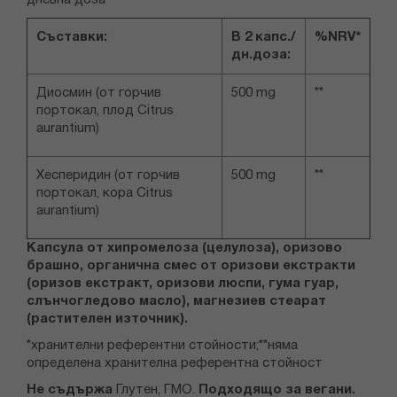
дневна доза
Съставки:
В 2 капс./
%NRV*
дн.доза:
Диосмин (от горчив
500 mg
**
портокал, плод Citrus
aurantium)
Хесперидин (от горчив
500 mg
**
портокал, кора Citrus
aurantium)
Капсула от хипромелоза (целулоза), оризово
брашно, органична смес от оризови екстракти
(оризов екстракт, оризови люспи, гума гуар,
слънчогледово масло), магнезиев стеарат
(растителен източник).
*хранителни референтни стойности;**няма
определена хранителна референтна стойност
Не съдържа
Глутен, ГМО.
Подходящо за вегани.