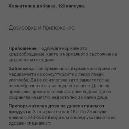
Хранителна добавка, 120 капсули.
Дозировка и приложение
Приложение
: Подпомага нормалното
кръвообращение, както и нормалното състояние на
кръвоносните съдове.
Забележка
: При бременност, кърмене или прием на
медикаменти се консултирайте с лекар преди
употреба. Да не се използва като заместител на
разнообразното и пълноценно хранене. Да не се
превишава препоръчителната дневна доза. Да се
съхранява на място, недостъпно за малки деца.
Препоръчителна доза за дневен прием от
продукта:
За възрастни над 18 г.: По 2 капсули
дневно с 240–350 ml вода или според указанията на
здравен специалист.