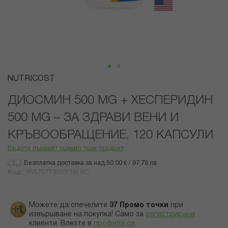
Преминете
NUTRICOST
към
началото
ДИОСМИН 500 MG + ХЕСПЕРИДИН
на
500 MG – ЗА ЗДРАВИ ВЕНИ И
галерия
със
КРЪВООБРАЩЕНИЕ, 120 КАПСУЛИ
снимки
Бъдете първият оценил този продукт
Безплатна доставка за над 50.00 € / 97,79 лв.
Код
RV57677 (800116) NC
Можете да спечелите
37
Промо точки
при
извършване на покупка! Само за
регистрирани
клиенти.
Влезте в
профила си
.