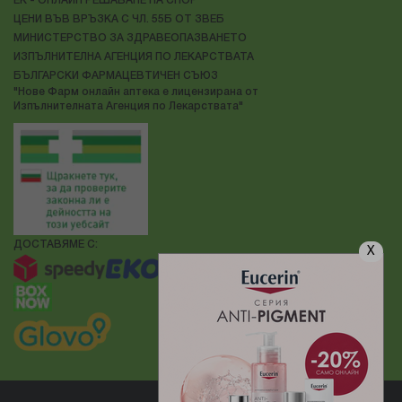
ЕК - ОНЛАЙН РЕШАВАНЕ НА СПОР
ЦЕНИ ВЪВ ВРЪЗКА С ЧЛ. 55Б ОТ ЗВЕБ
МИНИСТЕРСТВО ЗА ЗДРАВЕОПАЗВАНЕТО
ИЗПЪЛНИТЕЛНА АГЕНЦИЯ ПО ЛЕКАРСТВАТА
БЪЛГАРСКИ ФАРМАЦЕВТИЧЕН СЪЮЗ
"Нове Фарм онлайн аптека е лицензирана от
Изпълнителната Агенция по Лекарствата"
ДОСТАВЯМЕ С:
X