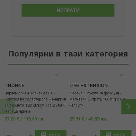
ИЗПРАТИ
Популярни в тази категория
THORNE
LIFE EXTENSION
Червен ориз + коензим Q10 -
Нервна и мускулна функция -
Контрол на холестерола и енергия
Магнезий (цитрат), 100 mg x 100
за сърцето, 120 капсули за 2 или 4
капсули
месеца прием
57,93 € / 113.30 лв.
25,51 € / 49.89 лв.
КУПИ
КУПИ