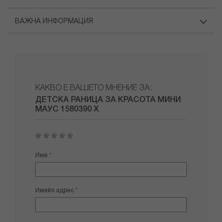
ВАЖНА ИНФОРМАЦИЯ
КАКВО Е ВАШЕТО МНЕНИЕ ЗА:
ДЕТСКА РАНИЦА ЗА КРАСОТА МИНИ
МАУС 1580390 Х
1
2
3
4
5
star
stars
stars
stars
stars
Име
Имейл адрес