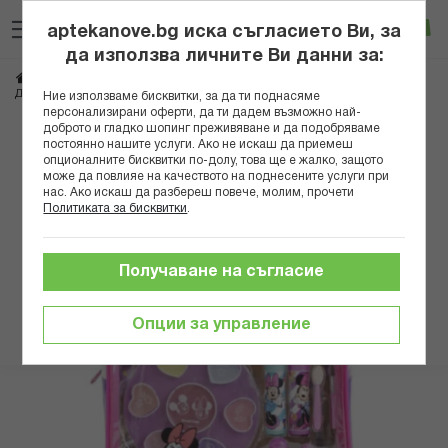
Прескачане
Търсене
Люб
Ко
към
aptekanove.bg иска съгласието Ви, за
съдържанието
Вход
да използва личните Ви данни за:
Начало
Козметика
Комплекти козметика
Комплекти за деца
ДЕТСКА РАНИЦА ЗА КРАСОТА МИНИ МАУС 1580390 Х
Ние използваме бисквитки, за да ти поднасяме
персонализирани оферти, да ти дадем възможно най-
доброто и гладко шопинг преживяване и да подобряваме
Преминете
постоянно нашите услуги. Ако не искаш да приемеш
към
опционалните бисквитки по-долу, това ще е жалко, защото
може да повлияе на качеството на поднесените услуги при
края
нас. Ако искаш да разбереш повече, молим, прочети
на
Политиката за бисквитки
.
галерията
на
изображенията
Получаване на съгласие
Опции за управление