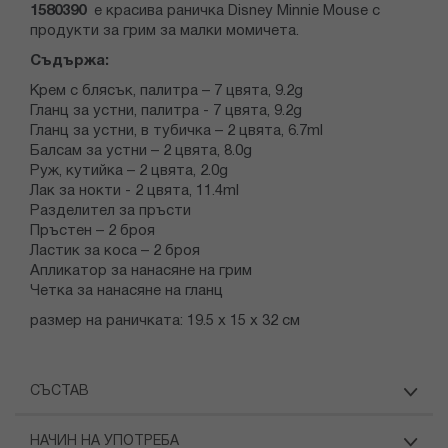
1580390
е красива раничка Disney Minnie Mouse с
продукти за грим за малки момичета.
Съдържа:
Крем с блясък, палитра – 7 цвята, 9.2g
Гланц за устни, палитра - 7 цвята, 9.2g
Гланц за устни, в тубичка – 2 цвята, 6.7ml
Балсам за устни – 2 цвята, 8.0g
Руж, кутийка – 2 цвята, 2.0g
Лак за нокти - 2 цвята, 11.4ml
Разделител за пръсти
Пръстен – 2 броя
Ластик за коса – 2 броя
Апликатор за нанасяне на грим
Четка за нанасяне на гланц
размер на раничката: 19.5 х 15 х 32 см
СЪСТАВ
НАЧИН НА УПОТРЕБА