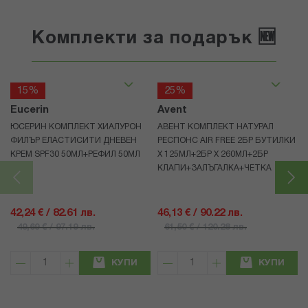
Комплекти за подарък 🆕
15%
25%
Eucerin
Avent
ЮСЕРИН КОМПЛЕКТ ХИАЛУРОН
АВЕНТ КОМПЛЕКТ НАТУРАЛ
ФИЛЪР ЕЛАСТИСИТИ ДНЕВЕН
РЕСПОНС AIR FREE 2БР БУТИЛКИ
КРЕМ SPF30 50МЛ+РЕФИЛ 50МЛ
Х 125МЛ+2БР Х 260МЛ+2БР
КЛАПИ+ЗАЛЪГАЛКА+ЧЕТКА
42,24 € / 82.61 лв.
46,13 € / 90.22 лв.
49,69 € / 97.19 лв.
61,50 € / 120.28 лв.
КУПИ
КУПИ