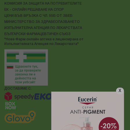
КОМИСИЯ ЗА ЗАЩИТА НА ПОТРЕБИТЕЛИТЕ
ЕК - ОНЛАЙН РЕШАВАНЕ НА СПОР
ЦЕНИ ВЪВ ВРЪЗКА С ЧЛ. 55Б ОТ ЗВЕБ
МИНИСТЕРСТВО ЗА ЗДРАВЕОПАЗВАНЕТО
ИЗПЪЛНИТЕЛНА АГЕНЦИЯ ПО ЛЕКАРСТВАТА
БЪЛГАРСКИ ФАРМАЦЕВТИЧЕН СЪЮЗ
"Нове Фарм онлайн аптека е лицензирана от
Изпълнителната Агенция по Лекарствата"
ДОСТАВЯМЕ С:
X