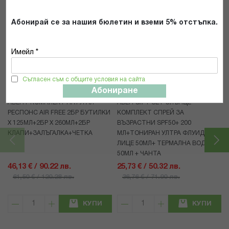
Абонирай се за нашия бюлетин и вземи 5% отстъпка.
Популярни в тази категория
Имейл *
25%
30%
Съгласен съм с общите условия на сайта
Avent
Avene
Абониране
АВЕНТ КОМПЛЕКТ НАТУРАЛ
АВЕН GIFT SET СЛЪНЦЕ
РЕСПОНС AIR FREE 2БР БУТИЛКИ
КОМПЛЕКТ СПРЕЙ ЗА
Х 125МЛ+2БР Х 260МЛ+2БР
ВЪЗРАСТНИ SPF50+ 200
КЛАПИ+ЗАЛЪГАЛКА+ЧЕТКА
МЛ+ТОНИРАН УЛТРА ФЛУИД ЗА
ЛИЦЕ 50МЛ+ ТЕРМАЛНА ВОДА
50МЛ + ЧАНТА
46,13 € / 90.22 лв.
25,73 € / 50.32 лв.
61,50 € / 120.28 лв.
36,76 € / 71.90 лв.
КУПИ
КУПИ