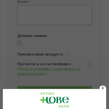
Мнение
Добави снимки
Препоръчвам продукта
Прочетох и се съгласявам с
Общите условия и политиката за
поверителност
*
X
ИЗПРАТИ