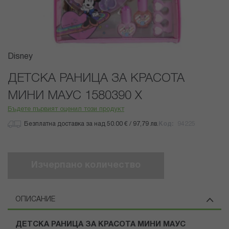
Преминете
Disney
към
началото
ДЕТСКА РАНИЦА ЗА КРАСОТА
на
МИНИ МАУС 1580390 Х
галерия
със
Бъдете първият оценил този продукт
снимки
Безплатна доставка за над 50.00 € / 97,79 лв.
Код
94225
Изчерпано количество
ОПИСАНИЕ
ДЕТСКА РАНИЦА ЗА КРАСОТА МИНИ МАУС