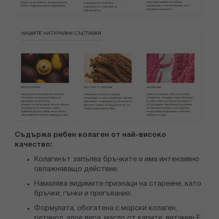
Съдържа рибен колаген от най-високо
качество:
Колагенът запълва бръчките и има интензивно
овлажняващо действие.
Намалява видимите признаци на стареене, като
бръчки, гънки и прегъвания:
Формулата, обогатена с морски колаген,
ретинол, алое вера, масло от карите, витамин Е