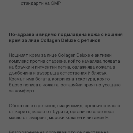
стандарти на GMP
По-здрава и видимо подмладена кожа с нощния
крем за лице Collagen Deluxe с ретинол
Нощният крем за лице Collagen Deluxe е активен
комплекс против стареене, който намалява появата
на бръчки и пигментни петна, овлажнява кожата в
дълбочина и възвръща естествения ѝ блясък.
Кремът има богата, копринена текстура, която
бързо попива в кожата, оставяйки приятно усещане
за комфорт.
Обогатен е с ретинол, ниацинамид, органично масло
от карите, масло от бурити, органично алое вера,
масло от амарант, морски колаген и витамин Е.
Благодарение на допълващото се действие на