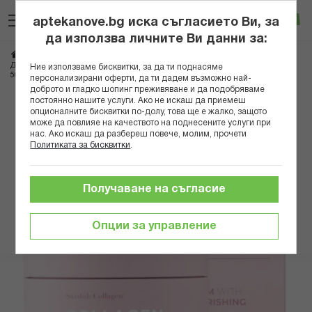
Прескачане
Търсене
Люб
Ко
към
aptekanove.bg иска съгласието Ви, за
съдържанието
Вход
да използва личните Ви данни за:
Начало
Козметика
Козметика за лице
Кремове за лице
ДЕЛУКС НОЩЕН КРЕМ ПРОТИВ СТАРЕЕНЕ С РЕТИНОЛ И РИБЕН КОЛАГЕН
Ние използваме бисквитки, за да ти поднасяме
50МЛ SWEDISH COLLAGEN
персонализирани оферти, да ти дадем възможно най-
доброто и гладко шопинг преживяване и да подобряваме
постоянно нашите услуги. Ако не искаш да приемеш
Преминете
опционалните бисквитки по-долу, това ще е жалко, защото
към
може да повлияе на качеството на поднесените услуги при
нас. Ако искаш да разбереш повече, молим, прочети
края
Политиката за бисквитки
.
на
галерията
на
Получаване на съгласие
изображенията
Опции за управление