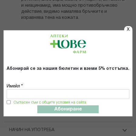
и ниацинамид, има мощно противобръчково
действие, видимо намалява бръчките и
изравнява тена на кожата.
X
Нощен крем за лице Collagen Deluxe
Може да се прилага върху всички типове кожа -
суха, чувствителна, комбинирана, мазна или
склонна към акне.
Абонирай се за нашия бюлетин и вземи 5% отстъпка.
Абсорбира се бързо, не оставя мазни следи:
Попива бързо в кожата, без да утежнява тена.
Имейл *
Препоръчва се за всички типове кожа
Съгласен съм с общите условия на сайта
Абониране
СЪСТАВ
НАЧИН НА УПОТРЕБА