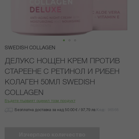
Преминете
SWEDISH COLLAGEN
към
началото
ДЕЛУКС НОЩЕН КРЕМ ПРОТИВ
на
СТАРЕЕНЕ С РЕТИНОЛ И РИБЕН
галерия
със
КОЛАГЕН 50МЛ SWEDISH
снимки
COLLAGEN
Бъдете първият оценил този продукт
Безплатна доставка за над 50.00 € / 97,79 лв.
Код
96568
Изчерпано количество