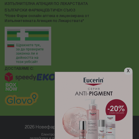
ИЗПЪЛНИТЕЛНА АГЕНЦИЯ ПО ЛЕКАРСТВАТА
БЪЛГАРСКИ ФАРМАЦЕВТИЧЕН СЪЮЗ
"Нове Фарм онлайн аптека е лицензирана от
Изпълнителната Агенция по Лекарствата"
ДОСТАВЯМЕ С:
X
2026 Новефарм ® Всички права запазени
Електронен магазин
разработен и поддържан от