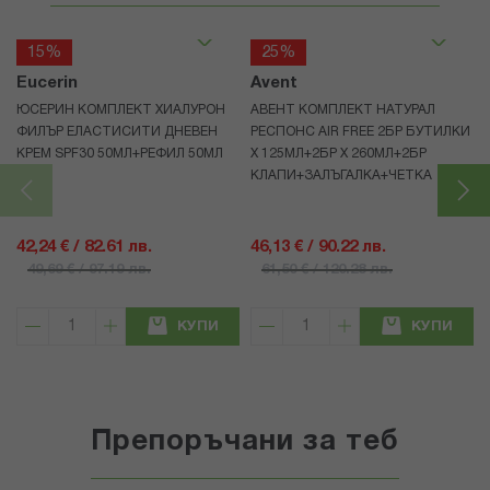
15%
25%
Eucerin
Avent
ЮСЕРИН КОМПЛЕКТ ХИАЛУРОН
АВЕНТ КОМПЛЕКТ НАТУРАЛ
ФИЛЪР ЕЛАСТИСИТИ ДНЕВЕН
РЕСПОНС AIR FREE 2БР БУТИЛКИ
КРЕМ SPF30 50МЛ+РЕФИЛ 50МЛ
Х 125МЛ+2БР Х 260МЛ+2БР
КЛАПИ+ЗАЛЪГАЛКА+ЧЕТКА
42,24 € / 82.61 лв.
46,13 € / 90.22 лв.
49,69 € / 97.19 лв.
61,50 € / 120.28 лв.
КУПИ
КУПИ
Препоръчани за теб