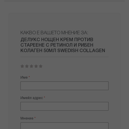
КАКВО Е ВАШЕТО МНЕНИЕ ЗА:
ДЕЛУКС НОЩЕН КРЕМ ПРОТИВ
СТАРЕЕНЕ С РЕТИНОЛ И РИБЕН
КОЛАГЕН 50МЛ SWEDISH COLLAGEN
1
2
3
4
5
star
stars
stars
stars
stars
Име
Имейл адрес
Мнение