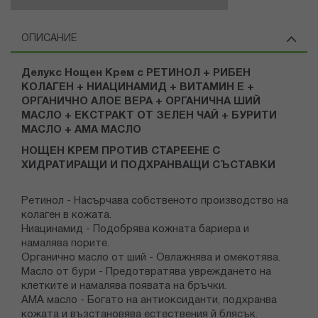
ОПИСАНИЕ
Делукс Нощен Крем с РЕТИНОЛ + РИБЕН
КОЛАГЕН + НИАЦИНАМИД + ВИТАМИН Е +
ОРГАНИЧНО АЛОЕ ВЕРА + ОРГАНИЧНА ШИЙ
МАСЛО + ЕКСТРАКТ ОТ ЗЕЛЕН ЧАЙ + БУРИТИ
МАСЛО + АМА МАСЛО
НОЩЕН КРЕМ ПРОТИВ СТАРЕЕНЕ С
ХИДРАТИРАЩИ И ПОДХРАНВАЩИ СЪСТАВКИ
Ретинол - Насърчава собственото производство на
колаген в кожата.
Ниацинамид - Подобрява кожната бариера и
намалява порите.
Органично масло от ший - Овлажнява и омекотява.
Масло от бури - Предотвратява увреждането на
клетките и намалява появата на бръчки.
AMA масло - Богато на антиоксиданти, подхранва
кожата и възстановява естествения й блясък.